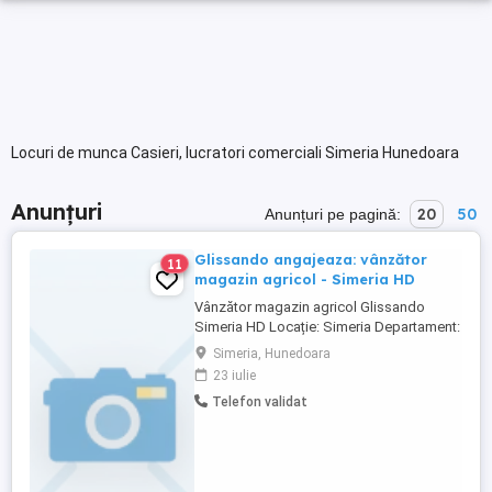
Locuri de munca Casieri, lucratori comerciali Simeria Hunedoara
Anunțuri
20
50
Anunțuri pe pagină:
Glissando angajeaza: vânzător
11
magazin agricol - Simeria HD
Vânzător magazin agricol Glissando
Simeria HD Locație: Simeria Departament:
Vânzări Tipul job-ului: Full Time CERINȚE:
Simeria, Hunedoara
- Studii medii - Experiența vânzării într-un
23 iulie
magazin agricol este un avantaj - Abilităţi
Telefon validat
de bază calculator şi de utilizare aplicaţii
MS Office (Word, Excel)
RESPONSABILITĂȚI PRINCIPALE: - ...