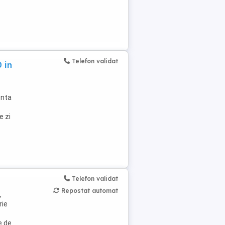
Telefon validat
 in
enta
e zi
Telefon validat
Repostat automat
,
rie
e de