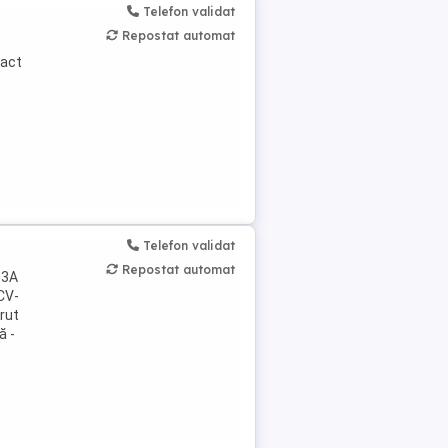
Telefon validat
Repostat automat
ract
Telefon validat
Repostat automat
 3A
 CV-
brut
ă -