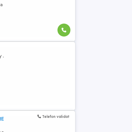
la
Y -
Telefon validat
RE