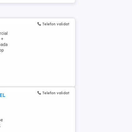
Telefon validat
rcial
 +
ioada
pp
Telefon validat
CEL
pe
;