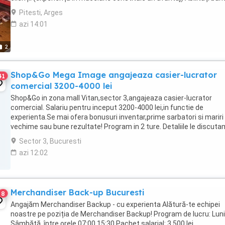
comunicare și relaționare Rapiditate, ...
Pitesti, Arges
azi 14:01
2
Shop&Go Mega Image angajeaza casier-lucrator
41
comercial 3200-4000 lei
Shop&Go in zona mall Vitan,sector 3,angajeaza casier-lucrator
comercial. Salariu pentru inceput 3200-4000 lei,in functie de
experienta.Se mai ofera bonusuri inventar,prime sarbatori si mariri
vechime sau bune rezultate! Program in 2 ture. Detaliile le discuta
interviu. Suna la pentru programare ...
Sector 3, Bucuresti
azi 12:02
Merchandiser Back-up Bucuresti
8
Angajăm Merchandiser Backup - cu experienta Alătură-te echipei
noastre pe poziția de Merchandiser Backup! Program de lucru: Luni
Sâmbătă, între orele 07:00 15:30 Pachet salarial: 3.500 lei