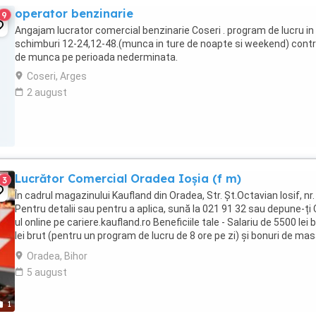
operator benzinarie
9
Angajam lucrator comercial benzinarie Coseri . program de lucru in
schimburi 12-24,12-48.(munca in ture de noapte si weekend) cont
de munca pe perioada nederminata.
Coseri, Arges
2 august
Lucrător Comercial Oradea Ioșia (f m)
3
În cadrul magazinului Kaufland din Oradea, Str. Şt.Octavian Iosif, nr.
Pentru detalii sau pentru a aplica, sună la 021 91 32 sau depune-ți
ul online pe cariere.kaufland.ro Beneficiile tale - Salariu de 5500 lei 
lei brut (pentru un program de lucru de 8 ore pe zi) și bonuri de mas
Contract ...
Oradea, Bihor
5 august
1