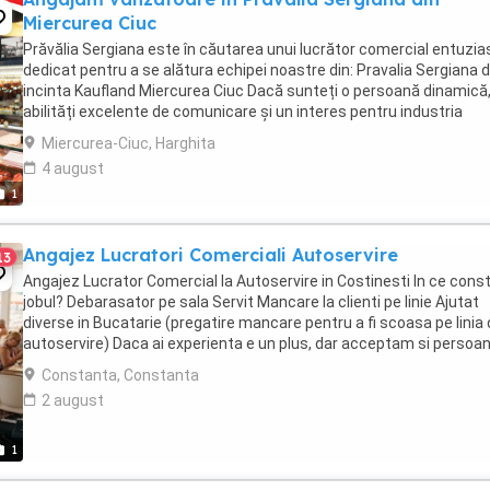
Miercurea Ciuc
Prăvălia Sergiana este în căutarea unui lucrător comercial entuzias
dedicat pentru a se alătura echipei noastre din: Pravalia Sergiana d
incinta Kaufland Miercurea Ciuc Dacă sunteți o persoană dinamică
abilități excelente de comunicare și un interes pentru industria
alimentară si studii 12 ...
Miercurea-Ciuc, Harghita
4 august
1
Angajez Lucratori Comerciali Autoservire
13
Angajez Lucrator Comercial la Autoservire in Costinesti In ce cons
jobul? Debarasator pe sala Servit Mancare la clienti pe linie Ajutat
diverse in Bucatarie (pregatire mancare pentru a fi scoasa pe linia
autoservire) Daca ai experienta e un plus, dar acceptam si persoa
fara experienta ...
Constanta, Constanta
2 august
1