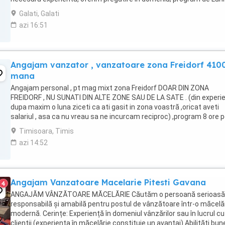
pana Vineri, ...
Galati, Galati
azi 16:51
Angajam vanzator , vanzatoare zona Freidorf 4100
mana
Angajam personal , pt mag mixt zona Freidorf DOAR DIN ZONA
FREIDORF , NU SUNATI DIN ALTE ZONE SAU DE LA SATE . (din experi
dupa maxim o luna ziceti ca ati gasit in zona voastră ,oricat aveti
salariul , asa ca nu vreau sa ne incurcam reciproc) ,program 8 ore p
,salariu 4100 crescator , ...
Timisoara, Timis
azi 14:52
Angajam Vanzatoare Macelarie Pitesti Gavana
4
ANGAJĂM VÂNZĂTOARE MĂCELĂRIE Căutăm o persoană serioasă
responsabilă și amabilă pentru postul de vânzătoare într-o măcelă
modernă. Cerințe: Experiență în domeniul vânzărilor sau în lucrul cu
clienții (experiența în măcelărie constituie un avantaj) Abilități bun