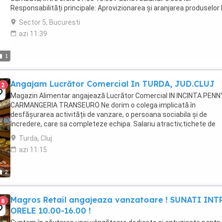
Responsabilități principale: Aprovizionarea și aranjarea produselor 
raft conform standardelor stabilite; ...
Sector 5, Bucuresti
azi 11:39
1
Angajam Lucrător Comercial In TURDA, JUD.CLUJ
2
Magazin Alimentar angajează Lucrător Comercial IN INCINTA PENN
CARMANGERIA TRANSEURO Ne dorim o colega implicată în
desfășurarea activității de vanzare, o persoana sociabila și de
încredere, care sa completeze echipa. Salariu atractiv,tichete de
masa, premii de sărbători. Programul de lucru: Luni-Duminica ...
Turda, Cluj
azi 11:15
2
Magros Retail angajeaza vanzatoare ! SUNATI INT
8
ORELE 10.00-16.00 !