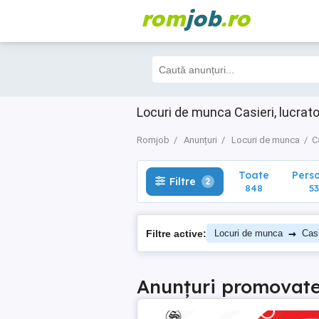
rom
job
.ro
Toate
Perso
Filtre
2
848
537
Locuri de munca Casieri, lucrato
Romjob
Anunțuri
Locuri de munca
C
Toate
Pers
Filtre
2
848
53
→
Filtre active:
Locuri de munca
Casi
Anunțuri promovat