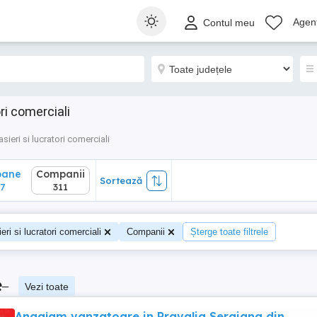
ane
Companii
Sortează
Agenț
Contul meu
311
ri comerciali
asieri si lucratori comerciali
oane
Companii
Sortează
7
311
eri si lucratori comerciali
Companii
Șterge toate filtrele
e
–
Vezi toate
Angajam vanzatoare in Pravalia Sergiana din