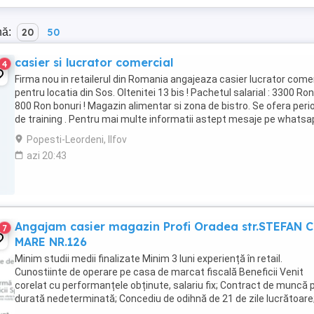
nă:
20
50
casier si lucrator comercial
4
Firma nou in retailerul din Romania angajeaza casier lucrator come
pentru locatia din Sos. Oltenitei 13 bis ! Pachetul salarial : 3300 Ron
800 Ron bonuri ! Magazin alimentar si zona de bistro. Se ofera per
de training . Pentru mai multe informatii astept mesaje pe whatsa
!mulțumesc ...
Popesti-Leordeni, Ilfov
azi 20:43
Angajam casier magazin Profi Oradea str.STEFAN 
7
MARE NR.126
Minim studii medii finalizate Minim 3 luni experiență în retail.
Cunostiinte de operare pe casa de marcat fiscală Beneficii Venit
corelat cu performanțele obținute, salariu fix; Contract de muncă 
durată nedeterminată; Concediu de odihnă de 21 de zile lucrătoare
Formare profesională ...