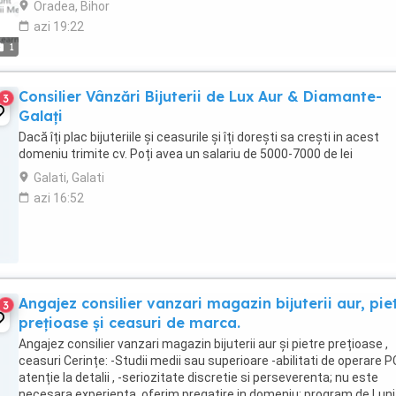
Oradea, Bihor
azi 19:22
1
Consilier Vânzări Bijuterii de Lux Aur & Diamante-
3
Galați
Dacă îți plac bijuteriile și ceasurile și îți dorești sa crești in acest
domeniu trimite cv. Poți avea un salariu de 5000-7000 de lei
Galati, Galati
azi 16:52
Angajez consilier vanzari magazin bijuterii aur, pie
3
prețioase și ceasuri de marca.
Angajez consilier vanzari magazin bijuterii aur și pietre prețioase ,
ceasuri Cerințe: -Studii medii sau superioare -abilitati de operare PC
atenție la detalii , -seriozitate discretie si perseverenta; nu este
necesara experienta, oferim pregatire in domeniu; program de Luni