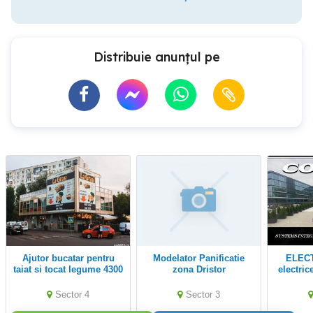
Distribuie anunțul pe
Ajutor bucatar pentru
Modelator Panificatie
ELECTRICIAN retele
taiat si tocat legume 4300
zona Dristor
electric
lei
d
Sector 4
Sector 3