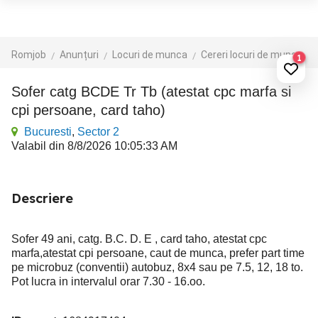
Romjob
Anunțuri
Locuri de munca
Cereri locuri de munca
1
Sofer catg BCDE Tr Tb (atestat cpc marfa si
cpi persoane, card taho)
Bucuresti
,
Sector 2
Valabil din 8/8/2026 10:05:33 AM
Descriere
Sofer 49 ani, catg. B.C. D. E , card taho, atestat cpc
marfa,atestat cpi persoane, caut de munca, prefer part time
pe microbuz (conventii) autobuz, 8x4 sau pe 7.5, 12, 18 to.
Pot lucra in intervalul orar 7.30 - 16.oo.