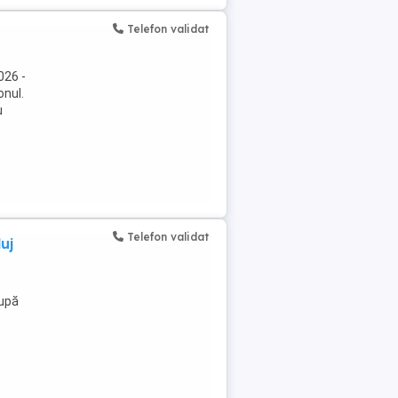
Telefon validat
026 -
onul.
u
Telefon validat
uj
după