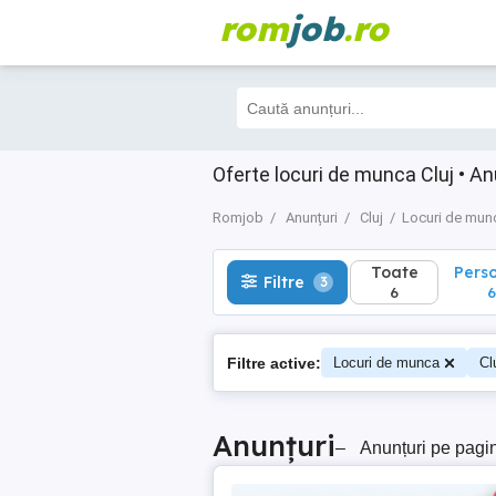
rom
job
.ro
Toate
Perso
Filtre
3
6
6
Oferte locuri de munca Cluj • An
Romjob
Anunțuri
Cluj
Locuri de mun
Toate
Pers
Filtre
3
6
6
Filtre active:
Locuri de munca
Cl
Anunțuri
–
Anunțuri pe pagi