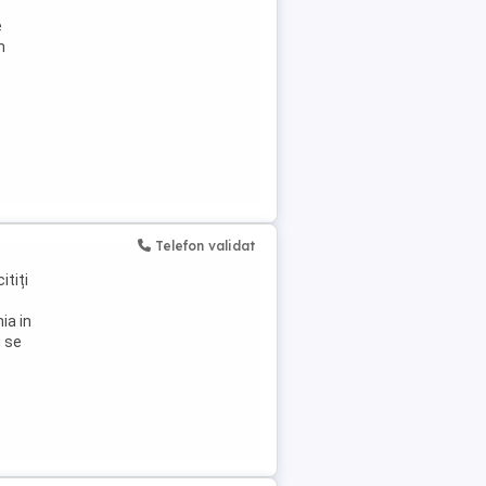
e
m
Telefon validat
itiți
ia in
u se