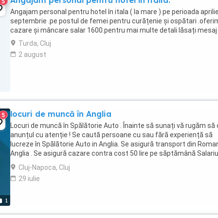
Angajam personal pentru hotel în italia.
5
Angajam personal pentru hotel în itala ( la mare ) pe perioada aprili
septembrie .pe postul de femei pentru curățenie și ospătari .oferi
cazare și mâncare salar 1600.pentru mai multe detali lăsați mesaj
Turda, Cluj
2 august
locuri de muncă în Anglia
5
Locuri de muncă în Spălătorie Auto . Înainte să sunați vă rugăm să c
anunțul cu atenție ! Se caută persoane cu sau fără experiență să
lucreze în Spălătorie Auto in Anglia. Se asigură transport din Roman
Anglia . Se asigură cazare contra cost 50 lire pe săptămână Salari
plătește săptămânal ...
Cluj-Napoca, Cluj
29 iulie
1