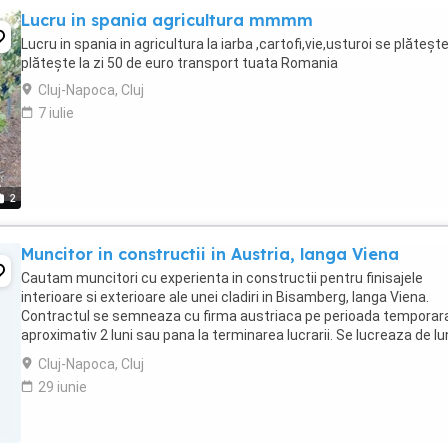
Lucru in spania agricultura mmmm
Lucru in spania in agricultura la iarba ,cartofi,vie,usturoi se plăteșt
plătește la zi 50 de euro transport tuata Romania
Cluj-Napoca, Cluj
7 iulie
2
Muncitor in constructii in Austria, langa Viena
Cautam muncitori cu experienta in constructii pentru finisajele
interioare si exterioare ale unei cladiri in Bisamberg, langa Viena.
Contractul se semneaza cu firma austriaca pe perioada temporara
aproximativ 2 luni sau pana la terminarea lucrarii. Se lucreaza de lu
pana vineri de la 7:00 la 17:00; ...
Cluj-Napoca, Cluj
29 iunie