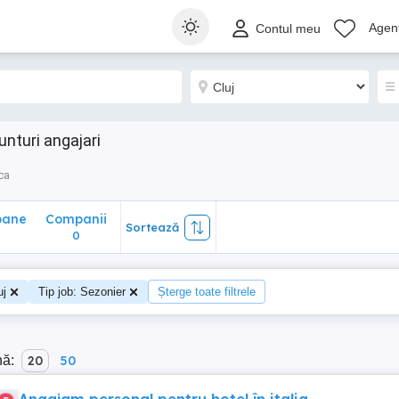
ane
Companii
Sortează
Agenț
Contul meu
0
unturi angajari
ca
oane
Companii
Sortează
0
uj
Tip job: Sezonier
Șterge toate filtrele
nă:
20
50