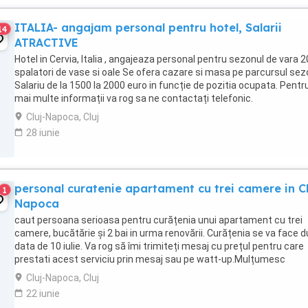
ITALIA- angajam personal pentru hotel, Salarii
14
ATRACTIVE
Hotel in Cervia, Italia , angajeaza personal pentru sezonul de vara 2
spalatori de vase si oale Se ofera cazare si masa pe parcursul sez
Salariu de la 1500 la 2000 euro in funcție de pozitia ocupata. Pentr
mai multe informații va rog sa ne contactați telefonic.
Cluj-Napoca, Cluj
28 iunie
personal curatenie apartament cu trei camere in Cl
1
Napoca
caut persoana serioasa pentru curățenia unui apartament cu trei
camere, bucătărie și 2 bai in urma renovării. Curățenia se va face 
data de 10 iulie. Va rog să îmi trimiteți mesaj cu prețul pentru care
prestati acest serviciu prin mesaj sau pe watt-up.Mulțumesc
Cluj-Napoca, Cluj
22 iunie