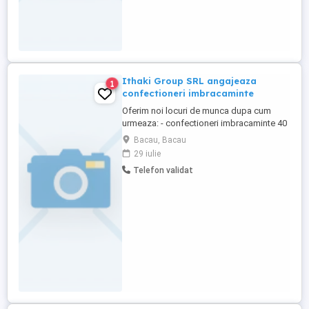
Ithaki Group SRL angajeaza
1
confectioneri imbracaminte
Oferim noi locuri de munca dupa cum
urmeaza: - confectioneri imbracaminte 40
posturi; - Controlori calitate 4 posturi; -
Bacau, Bacau
Mecanic masini de cusut 1 post; - Sefi
29 iulie
formatie lucru 4 posturi; - muncitori
Telefon validat
necalificati in industria confectiilor 20
posturi; Inginer tricotaje confectii 1 post.
Daca aveti expierenta ...