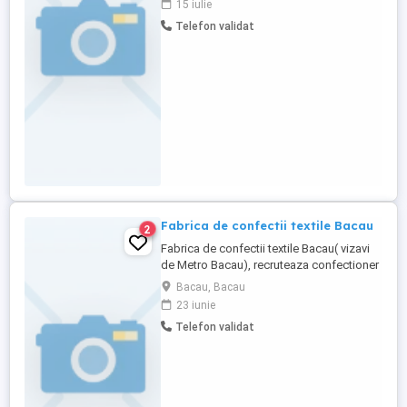
15 iulie
oferim instruire completă la locul de
Telefon validat
muncă. Dacă îți place să înveți lucruri noi
și ai înclinații tehnice, te așteptăm în
echipa noastră.
Fabrica de confectii textile Bacau
2
Fabrica de confectii textile Bacau( vizavi
de Metro Bacau), recruteaza confectioner
imbracaminte cu experienta in masina de
Bacau, Bacau
cusut de minim 3 ani. Nu exista limita de
23 iunie
varsta si daca esti pensionar si te-ai
Telefon validat
plictisit sa stai acasa, noi te asteptam.
Pentru o programare la interviu te rugam
sa ne contactezi ...