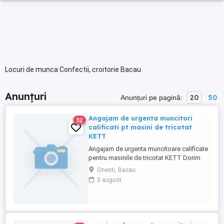
Locuri de munca Confectii, croitorie Bacau
Anunțuri
20
50
Anunțuri pe pagină:
Angajam de urgenta muncitori
32
calificati pt masini de tricotat
KETT
Angajam de urgenta muncitoare calificate
pentru masinile de tricotat KETT Dorim
muncitoare calificate cu experienta de
Onesti, Bacau
minim 2ani Pentru cele din alta localitate
3 august
oferm cazare Fabrica este in ONESTI
oferim trasport gratuit tel de contact mail
sau