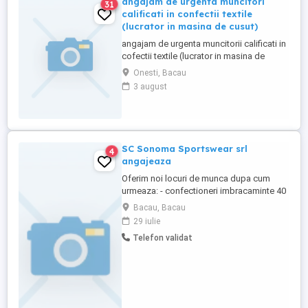
angajam de urgenta muncitori
31
calificati in confectii textile
(lucrator in masina de cusut)
angajam de urgenta muncitorii calificati in
cofectii textile (lucrator in masina de
cusut) NE TREBUIESC URGENT 40 DE
Onesti, Bacau
LUCRATORI CALIFICATI -ne trebuiesc
3 august
absolventi de liceu pt ai instrui la masina
de tricotat automata -ing textile-tricotaje
tel
SC Sonoma Sportswear srl
4
angajeaza
Oferim noi locuri de munca dupa cum
urmeaza: - confectioneri imbracaminte 40
posturi; - Controlori calitate 5 posturi; -
Bacau, Bacau
Mecanic masini de cusut 1 post; - Sefi
29 iulie
formatie lucru 5 posturi; - muncitori
Telefon validat
necalificati in industria confectiilor 15
posturi; Inginer tricotaje confectii 1 post.
Daca aveti expierenta ...