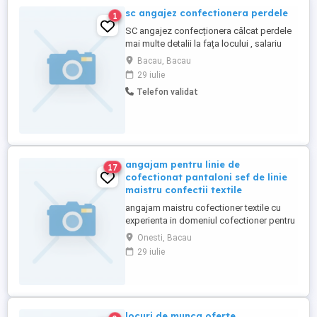
sc angajez confectionera perdele
1
SC angajez confecționera călcat perdele
mai multe detalii la fața locului , salariu
atractiv , program de lucru 8 ore .
Bacau, Bacau
29 iulie
Telefon validat
angajam pentru linie de
17
cofectionat pantaloni sef de linie
maistru confectii textile
angajam maistru cofectioner textile cu
experienta in domeniul cofectioner pentru
categoria pantaloni relatii la tel
Onesti, Bacau
29 iulie
locuri de munca oferte