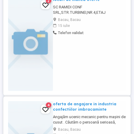
2
SC RAMIDI CONF
SRL,STR.TURBINEI,NR.4,ETAJ
1,ANGAJEAZA SEF LINIE PRODUCTIE
Bacau, Bacau
CONFECTII IMBRACAMINTE .
15 iulie
Telefon validat
oferta de angajare in industria
4
confectiilor imbracaminte
Angajăm ucenic mecanic pentru mașini de
cusut . Căutăm o persoană serioasă,
responsabilă și dornică să învețe o
Bacau, Bacau
meserie. Nu este necesară experiența