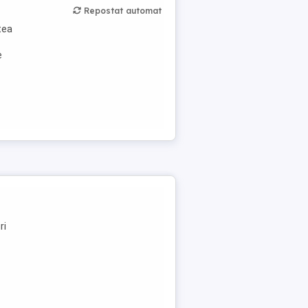
Repostat automat
tea
e
ri