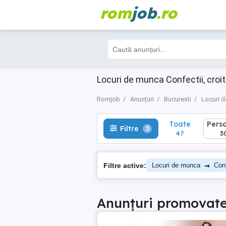
rom
job
.ro
Toate
Perso
Filtre
3
47
30
Locuri de munca Confectii, croit
Romjob
Anunțuri
Bucuresti
Locuri 
Toate
Pers
Filtre
3
47
3
→
Filtre active:
Locuri de munca
Conf
Anunțuri promovat