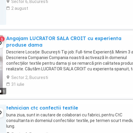
Sector 6, Bucuresti
2 august
Angajam LUCRATOR SALA CROIT cu experienta
1
produse dama
Descriere Locație: București Tip job: Full-time Experiență: Minim 3 
Descrierea Companiei Compania noastră activează în domeniul
confecțiilor textile pentru dama și se remarcă prin calitatea produ
realizate. Căutăm LUCRATOR SALA CROIT cu experienta spanuit, t
curis, pentru produse dama. ...
Sector 2, Bucuresti
31 iulie
1
tehnician ctc confectii textile
buna ziua, sunt in cautare de colaborari cu fabrici, pentru CtC
consultanta in domeniul confectiilor textile, pe termen scurt mediu
lung.