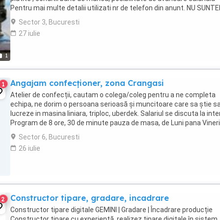
Pentru mai multe detalii utilizati nr de telefon din anunt. NU SUNT
INTERESATI DE FORTA DE MUNCA ...
Sector 3, Bucuresti
27 iulie
1
Angajam confecționer, zona Crangasi
1
Atelier de confecții, cautam o colega/coleg pentru a ne completa
echipa, ne dorim o persoana serioasă și muncitoare care sa știe s
lucreze in masina liniara, triploc, uberdek. Salariul se discuta la inte
Program de 8 ore, 30 de minute pauza de masa, de Luni pana Vineri
Contract de munca. Mediu ...
Sector 6, Bucuresti
26 iulie
Constructor tipare, gradare, incadrare
2
Constructor tipare digitale GEMINI | Gradare | Încadrare producție
Constructor tipare cu experiență, realizez tipare digitale în sistem