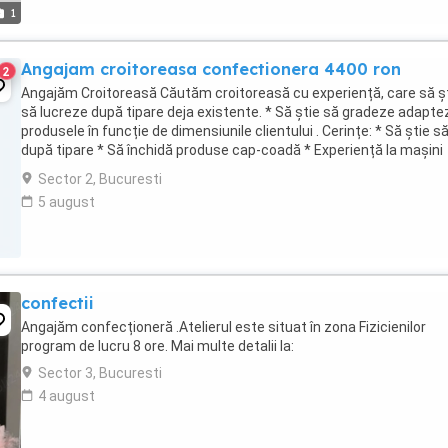
1
Angajam croitoreasa confectionera 4400 ron
2
Angajăm Croitoreasă Căutăm croitoreasă cu experiență, care să ș
să lucreze după tipare deja existente. * Să știe să gradeze adapte
produsele în funcție de dimensiunile clientului . Cerințe: * Să știe să
după tipare * Să închidă produse cap-coadă * Experiență la mașini
industriale * Atenție ...
Sector 2, Bucuresti
5 august
confectii
Angajăm confecționeră .Atelierul este situat în zona Fizicienilor
program de lucru 8 ore. Mai multe detalii la:
Sector 3, Bucuresti
4 august