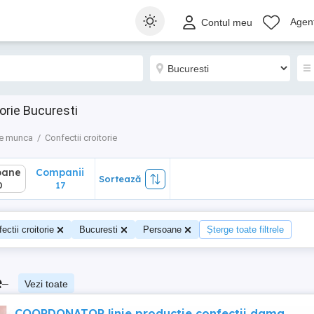
ane
Companii
Sortează
Agenț
Contul meu
17
orie Bucuresti
de munca
Confectii croitorie
oane
Companii
Sortează
0
17
ectii croitorie
Bucuresti
Persoane
Șterge toate filtrele
e
–
Vezi toate
COORDONATOR linie productie confectii dama