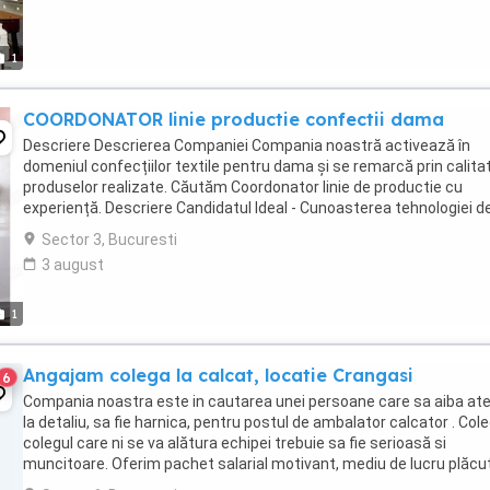
1
COORDONATOR linie productie confectii dama
Descriere Descrierea Companiei Compania noastră activează în
domeniul confecțiilor textile pentru dama și se remarcă prin calita
produselor realizate. Căutăm Coordonator linie de productie cu
experiență. Descriere Candidatul Ideal - Cunoasterea tehnologiei d
confectii a produselor pentru femei; ...
Sector 3, Bucuresti
3 august
1
Angajam colega la calcat, locatie Crangasi
6
Compania noastra este in cautarea unei persoane care sa aiba ate
la detaliu, sa fie harnica, pentru postul de ambalator calcator . Col
colegul care ni se va alătura echipei trebuie sa fie serioasă si
muncitoare. Oferim pachet salarial motivant, mediu de lucru plăcut
Experienta constituie avantaj. ...