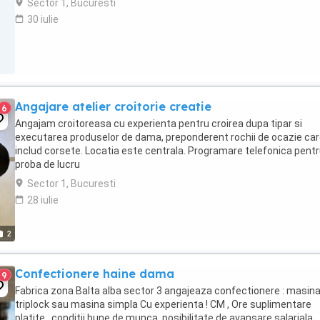
Sector 1, Bucuresti
30 iulie
Angajare atelier croitorie creatie
6
Angajam croitoreasa cu experienta pentru croirea dupa tipar si
executarea produselor de dama, preponderent rochii de ocazie ca
includ corsete. Locatia este centrala. Programare telefonica pent
proba de lucru
Sector 1, Bucuresti
28 iulie
2
Confectionere haine dama
9
Fabrica zona Balta alba sector 3 angajeaza confectionere : masin
triplock sau masina simpla Cu experienta ! CM , Ore suplimentare
platite , conditii bune de munca, posibilitate de avansare salariala