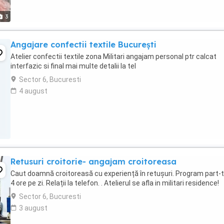
3
Angajare confectii textile București
Atelier confectii textile zona Militari angajam personal ptr calcat
interfazic si final mai multe detalii la tel
Sector 6, Bucuresti
4 august
Retusuri croitorie- angajam croitoreasa
Caut doamnă croitoreasă cu experiență în retușuri. Program part-
4 ore pe zi. Relații la telefon. . Atelierul se afla in militari residence!
Sector 6, Bucuresti
3 august