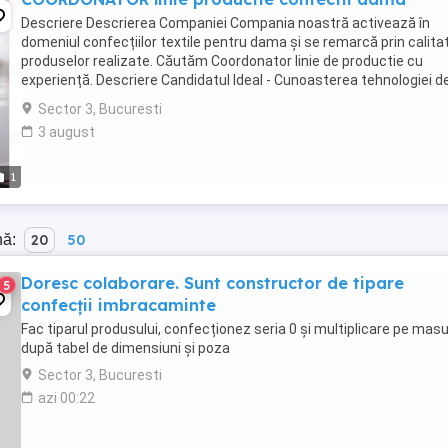
Descriere Descrierea Companiei Compania noastră activează în
domeniul confecțiilor textile pentru dama și se remarcă prin calita
produselor realizate. Căutăm Coordonator linie de productie cu
experiență. Descriere Candidatul Ideal - Cunoasterea tehnologiei d
confectii a produselor pentru femei; ...
Sector 3, Bucuresti
3 august
1
nă:
20
50
Doresc colaborare. Sunt constructor de tipare
5
confecții imbracaminte
Fac tiparul produsului, confecționez seria 0 și multiplicare pe masu
după tabel de dimensiuni și poza
Sector 3, Bucuresti
azi 00:22