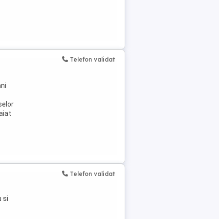
Telefon validat
ani
selor
aiat
Telefon validat
 si