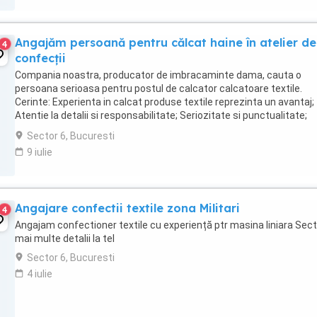
Angajăm persoană pentru călcat haine în atelier de
4
confecții
Compania noastra, producator de imbracaminte dama, cauta o
persoana serioasa pentru postul de calcator calcatoare textile.
Cerinte: Experienta in calcat produse textile reprezinta un avantaj;
Atentie la detalii si responsabilitate; Seriozitate si punctualitate;
Dorinta de a lucra intr-un mediu ...
Sector 6, Bucuresti
9 iulie
Angajare confectii textile zona Militari
4
Angajam confectioner textile cu experiență ptr masina liniara Sect
mai multe detalii la tel
Sector 6, Bucuresti
4 iulie