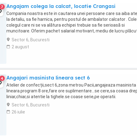
Angajam colega la calcat, locatie Crangasi
7
Compania noastra este in cautarea unei persoane care sa aiba ate
la detaliu, sa fie harnica, pentru postul de ambalator calcator . Col
colegul care ni se va alătura echipei trebuie sa fie serioasă si
muncitoare. Oferim pachet salarial motivant, mediu de lucru plăcut
Experienta constituie avantaj. ...
Sector 6, Bucuresti
2 august
Angajari masinista lineara sect 6
4
Atelier de confecții,sect 6,zona metrou Pacii,angajeaza masinista
lineara.program 8 ore,fare ore suplimentare...se cere,sa coasa dre
liniar,chiar,si atentie la tighele.se coase serie,pe operatii.
Sector 6, Bucuresti
26 iulie