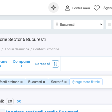
ane
Companii
Sortează
Agenț
Contul meu
1
orie Sector 6 Bucuresti
Locuri de munca
Confectii croitorie
oane
Companii
Sortează
0
1
ectii croitorie
Bucuresti
Sector 6
Șterge toate filtrele
nă:
20
50