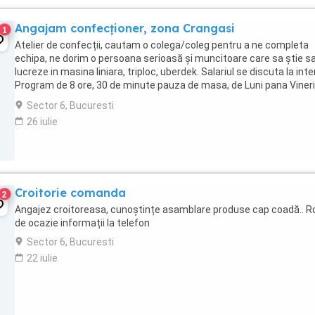
Angajam confecționer, zona Crangasi
1
Atelier de confecții, cautam o colega/coleg pentru a ne completa
echipa, ne dorim o persoana serioasă și muncitoare care sa știe s
lucreze in masina liniara, triploc, uberdek. Salariul se discuta la inte
Program de 8 ore, 30 de minute pauza de masa, de Luni pana Vineri
Contract de munca. Mediu ...
Sector 6, Bucuresti
26 iulie
Croitorie comanda
2
Angajez croitoreasa, cunoștințe asamblare produse cap coadă.. Ro
de ocazie informații la telefon
Sector 6, Bucuresti
22 iulie