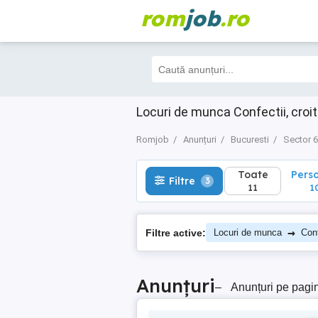
rom
job
.ro
Toate
Perso
Filtre
3
11
10
Locuri de munca Confectii, croit
Romjob
Anunțuri
Bucuresti
Sector 6
Toate
Pers
Filtre
3
11
1
→
Filtre active:
Locuri de munca
Conf
Anunțuri
–
Anunțuri pe pagi