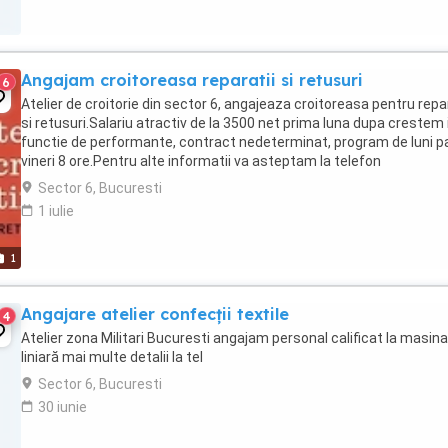
Angajam croitoreasa reparatii si retusuri
6
Atelier de croitorie din sector 6, angajeaza croitoreasa pentru repar
si retusuri.Salariu atractiv de la 3500 net prima luna dupa crestem 
functie de performante, contract nedeterminat, program de luni p
vineri 8 ore.Pentru alte informatii va asteptam la telefon
Sector 6, Bucuresti
1 iulie
1
Angajare atelier confecții textile
4
Atelier zona Militari Bucuresti angajam personal calificat la masina
liniară mai multe detalii la tel
Sector 6, Bucuresti
30 iunie