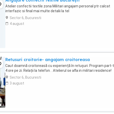
Angajare confectii textile București
Atelier confectii textile zona Militari angajam personal ptr calcat
interfazic si final mai multe detalii la tel
Sector 6, Bucuresti
4 august
Retusuri croitorie- angajam croitoreasa
Caut doamnă croitoreasă cu experiență în retușuri. Program part-
4 ore pe zi. Relații la telefon. . Atelierul se afla in militari residence!
Sector 6, Bucuresti
3 august
1