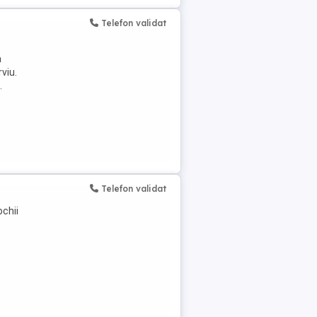
Telefon validat
a
rviu.
.
Telefon validat
chii