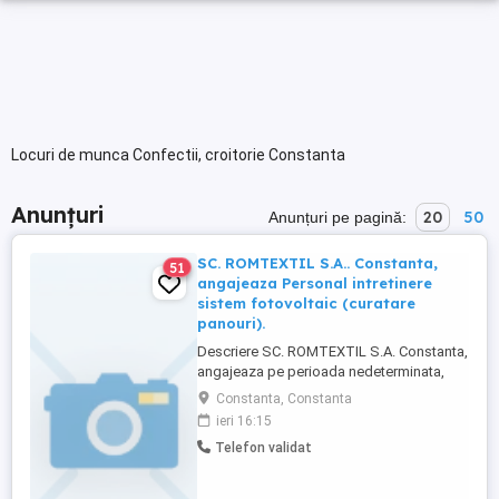
Locuri de munca Confectii, croitorie Constanta
Anunțuri
20
50
Anunțuri pe pagină:
SC. ROMTEXTIL S.A.. Constanta,
51
angajeaza Personal intretinere
sistem fotovoltaic (curatare
panouri).
Descriere SC. ROMTEXTIL S.A. Constanta,
angajeaza pe perioada nedeterminata,
pentru fabrica de saci de polipropilena,
Constanta, Constanta
din Constanta, bulevardul Aurel Vlaicu, Nr
ieri 16:15
125, ET. 1, PERSONAL PENTRU
Telefon validat
INTRETINEREA SISTEMULUI
FOTOVOLTAIC (CURATARE PANOURI).
Persoana va lucra la inaltime. De