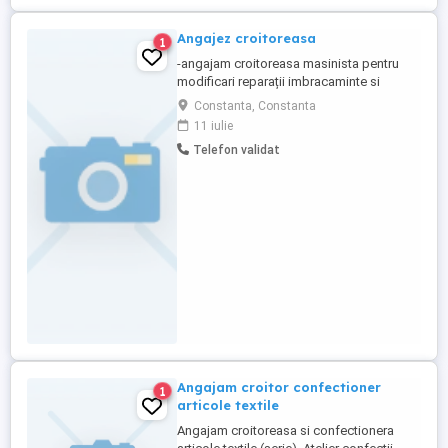
Angajez croitoreasa
1
-angajam croitoreasa masinista pentru
modificari reparații imbracaminte si
confecționare de uniforme de
Constanta, Constanta
luctu:cămăși,pantaloni geci etc Salariu
11 iulie
3000 lei.Dorim seriozitate.
Telefon validat
Angajam croitor confectioner
1
articole textile
Angajam croitoreasa si confectionera