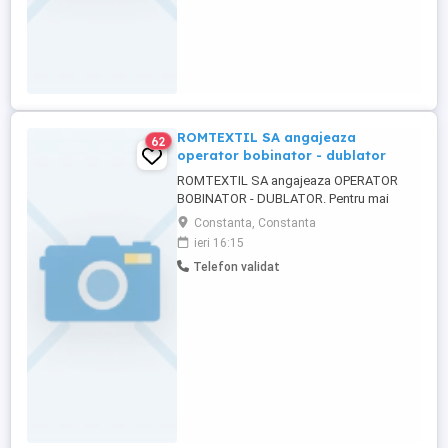
asemenea persoana trebuie ...
ROMTEXTIL SA angajeaza
62
operator bobinator - dublator
ROMTEXTIL SA angajeaza OPERATOR
BOBINATOR - DUBLATOR. Pentru mai
multe informatii, va rugam , sa veniti la
Constanta, Constanta
sediul firmei din Constanta, Bulevardul
ieri 16:15
Aurel Vlaicu 125, intre orele 8.30-16.00, de
Telefon validat
luni pana vineri, unde veti primi toate
informatiile despre posturile vacante.
Totodata veti vedea si care ...