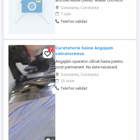
articole textile (serie) Atelier confectii
textile angajeaza croitoreasa si
Constanta, Constanta
confectionera cu experienta in masina de
7 iulie
cusut industriala liniara, program part time
Telefon validat
sau full time. Se lucreaza in serie, pe
operatii. Program luni-vineri, 8:30-17:00 cu
pauza de masa ...
Curatatorie haine Angajam
7
calcatoreasa
Angajăm operator călcat haine pentru
post permanent. Nu este necesară
experiența anterioară oferim instruire la
Constanta, Constanta
locul de muncă. Căutăm o persoană:
25 iunie
serioasă și punctuală care lucrează îngrijit
Telefon validat
și cu atenție la detalii