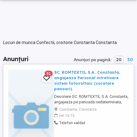
Locuri de munca Confectii, croitorie Constanta Constanta
Anunțuri
20
50
Anunțuri pe pagină:
SC. ROMTEXTIL S.A.. Constanta,
51
angajeaza Personal intretinere
sistem fotovoltaic (curatare
panouri).
Descriere SC. ROMTEXTIL S.A. Constanta,
angajeaza pe perioada nedeterminata,
pentru fabrica de saci de polipropilena,
Constanta, Constanta
din Constanta, bulevardul Aurel Vlaicu, Nr
ieri 16:15
125, ET. 1, PERSONAL PENTRU
Telefon validat
INTRETINEREA SISTEMULUI
FOTOVOLTAIC (CURATARE PANOURI).
Persoana va lucra la inaltime. De