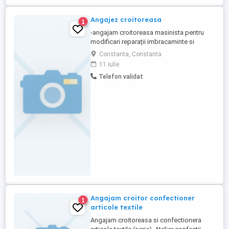
Angajez croitoreasa
1
-angajam croitoreasa masinista pentru
modificari reparații imbracaminte si
confecționare de uniforme de
Constanta, Constanta
luctu:cămăși,pantaloni geci etc Salariu
11 iulie
3000 lei.Dorim seriozitate.
Telefon validat
Angajam croitor confectioner
1
articole textile
Angajam croitoreasa si confectionera