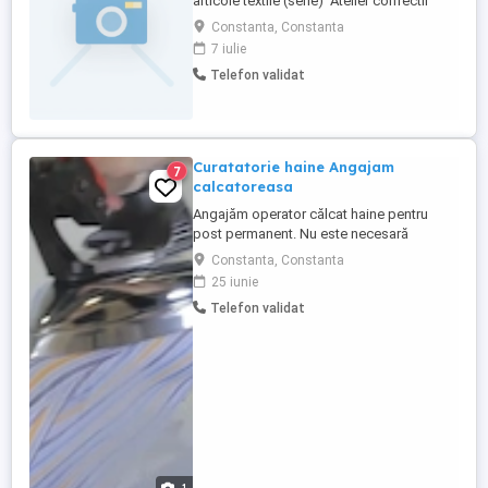
articole textile (serie) Atelier confectii
textile angajeaza croitoreasa si
Constanta, Constanta
confectionera cu experienta in masina de
7 iulie
cusut industriala liniara, program part time
Telefon validat
sau full time. Se lucreaza in serie, pe
operatii. Program luni-vineri, 8:30-17:00 cu
pauza de masa ...
Curatatorie haine Angajam
7
calcatoreasa
Angajăm operator călcat haine pentru
post permanent. Nu este necesară
experiența anterioară oferim instruire la
Constanta, Constanta
locul de muncă. Căutăm o persoană:
25 iunie
serioasă și punctuală care lucrează îngrijit
Telefon validat
și cu atenție la detalii