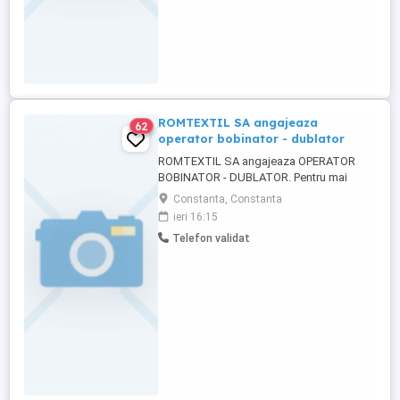
asemenea persoana trebuie ...
ROMTEXTIL SA angajeaza
62
operator bobinator - dublator
ROMTEXTIL SA angajeaza OPERATOR
BOBINATOR - DUBLATOR. Pentru mai
multe informatii, va rugam , sa veniti la
Constanta, Constanta
sediul firmei din Constanta, Bulevardul
ieri 16:15
Aurel Vlaicu 125, intre orele 8.30-16.00, de
Telefon validat
luni pana vineri, unde veti primi toate
informatiile despre posturile vacante.
Totodata veti vedea si care ...