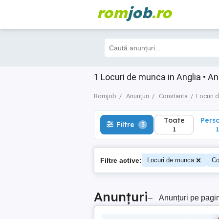
rom
job
.ro
Toate
Perso
Filtre
3
1
1
1 Locuri de munca in Anglia • Anu
Romjob
Anunțuri
Constanta
Locuri 
Toate
Pers
Filtre
3
1
1
Filtre active:
Locuri de munca
Co
Anunțuri
–
Anunțuri pe pagi