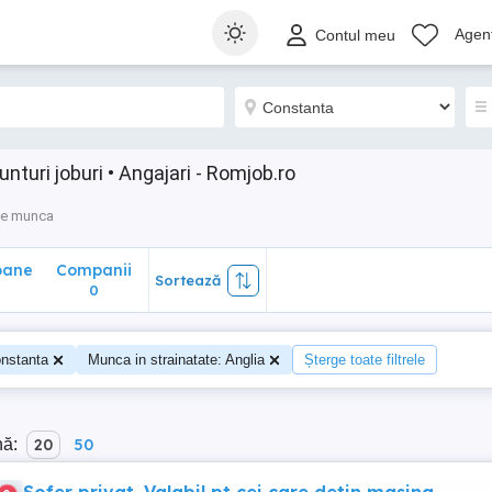
ane
Companii
Sortează
Agenț
Contul meu
0
nturi joburi • Angajari - Romjob.ro
de munca
oane
Companii
Sortează
0
nstanta
Munca in strainatate: Anglia
Șterge toate filtrele
nă:
20
50