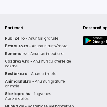
Parteneri
Descarcă ap
Publi24.ro
- Anunturi gratuite
Bestauto.ro
- Anunturi auto/moto
Romimo.ro
- Anunturi imobiliare
Cazare24.ro
- Anunturi cu oferte de
cazare
Bestbike.ro
- Anunturi moto
Animalutul.ro
- Anunturi gratuite
animale
Startapro.hu
- Ingyenes
Apróhirdetés
Quoka.de
- Kostenlose Kleinanzeigen