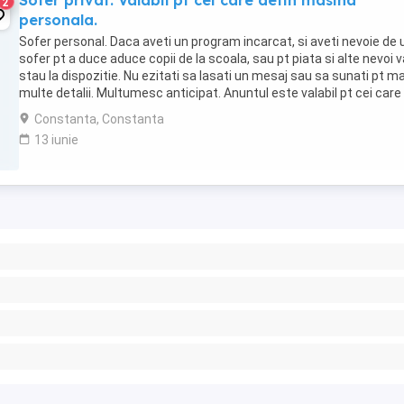
Sofer privat. Valabil pt cei care detin masina
2
personala.
Sofer personal. Daca aveti un program incarcat, si aveti nevoie de 
sofer pt a duce aduce copii de la scoala, sau pt piata si alte nevoi v
stau la dispozitie. Nu ezitati sa lasati un mesaj sau sa sunati pt ma
multe detalii. Multumesc anticipat. Anuntul este valabil pt cei care
detin deja o masina ...
Constanta, Constanta
13 iunie