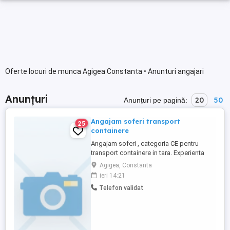
Oferte locuri de munca Agigea Constanta • Anunturi angajari
Anunțuri
20
50
Anunțuri pe pagină:
Angajam soferi transport
25
containere
Angajam soferi , categoria CE pentru
transport containere in tara. Experienta
minim 2 ani transport containere în
Agigea, Constanta
România. Salariu 5000 lei + alte bonusuri.
ieri 14:21
Detalii la numarul de telefon.
Telefon validat