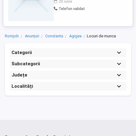
20 iunie
transporturi locale și regionale de mărfuri
Telefon validat
și materiale de construcții. Ce
oferim:Salariu net: 5.000 lei lună. Locație
stabilă: Activitatea se ...
Romjob
Anunțuri
Constanta
Agigea
Locuri de munca
Categorii
Subcategorii
Județe
Localități