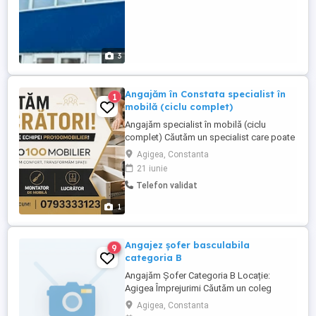
3
Angajăm în Constata specialist în
1
mobilă (ciclu complet)
Angajăm specialist în mobilă (ciclu
complet) Căutăm un specialist care poate
gestiona comanda de la început până la
Agigea, Constanta
final: Comunicare cu clientul și măsurători
21 iunie
Proiectarea mobilierului Comandarea și
Telefon validat
ridicarea materialelor Debitarea și
pregătirea pieselor Asamblarea
1
mobilierului Livrarea ...
Angajez șofer basculabila
9
categoria B
Angajăm Șofer Categoria B Locație:
Agigea Împrejurimi Căutăm un coleg
serios și punctual pentru postul de Șofer
Agigea, Constanta
Categoria B în vederea efectuării de