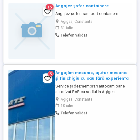
Angajez șofer containere
15
Angajez șofer transport containere.
Agigea, Constanta
31 iulie
Telefon validat
Angajăm mecanic, ajutor mecanic
3
și tinichigiu cu sau fără experienta
Service și dezmembrari autocamioane
autorizat RAR cu sediul in Agigea,
angajam mecanic, ajutor mecanic și
Agigea, Constanta
tinichigiu, experiența constituie un avantaj.
18 iulie
Se oferă condiții decente, carte de munca,
Telefon validat
zile libere, concediu de odihna, pachet
salarial atractiv in funcție de experiența și
performanța. Program ...