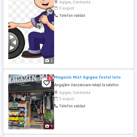
Oferim salariu motivant, conditii de munca
Agigea, Constanta
foarte bune, program luni-vineri.Pentru mai
5 august
multe detalii, va rugam sa ne contactati!
Telefon validat
1
Magazin Mixt Agigea fostul loto
1
Angajăm Vanzatoare relații la telefon
Agigea, Constanta
5 august
Telefon validat
1