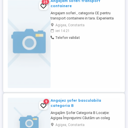
Angajam soferi transport
25
containere
Angajam soferi , categoria CE pentru
transport containere in tara. Experienta
minim 2 ani transport containere în
Agigea, Constanta
România. Salariu 5000 lei + alte bonusuri.
ieri 14:21
Detalii la numarul de telefon.
Telefon validat
Angajez șofer basculabila
9
categoria B
Angajăm Șofer Categoria B Locație:
Agigea Împrejurimi Căutăm un coleg
serios și punctual pentru postul de Șofer
Agigea, Constanta