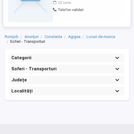
Categoria B în vederea efectuării de
20 iunie
transporturi locale și regionale de mărfuri
Telefon validat
și materiale de construcții. Ce
oferim:Salariu net: 5.000 lei lună. Locație
stabilă: Activitatea se ...
Romjob
Anunțuri
Constanta
Agigea
Locuri de munca
Soferi - Transporturi
Categorii
Soferi - Transporturi
Județe
Localități