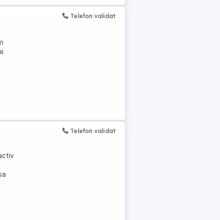
Telefon validat
em
ai
Telefon validat
activ
sa