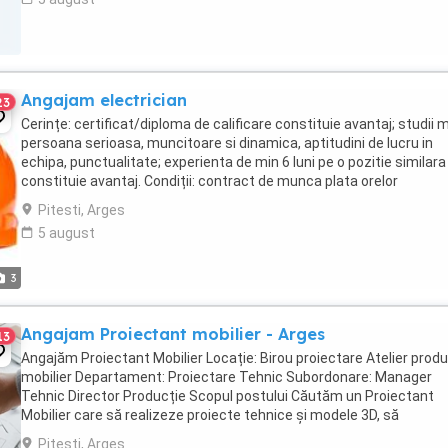
Angajam electrician
23
Cerințe: certificat/diploma de calificare constituie avantaj; studii m
persoana serioasa, muncitoare si dinamica, aptitudini de lucru in
echipa, punctualitate; experienta de min 6 luni pe o pozitie similara
constituie avantaj. Condiții: contract de munca plata orelor
suplimentare bonuri de masa ...
Pitesti, Arges
5 august
3
Angajam Proiectant mobilier - Arges
13
Angajăm Proiectant Mobilier Locație: Birou proiectare Atelier produ
mobilier Departament: Proiectare Tehnic Subordonare: Manager
Tehnic Director Producție Scopul postului Căutăm un Proiectant
Mobilier care să realizeze proiecte tehnice și modele 3D, să
pregătească documentația necesară ...
Pitesti, Arges