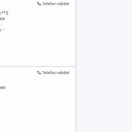
Telefon validat
m **2
are
-
: -
Telefon validat
tele