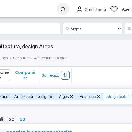
ane
Companii
Sortează
Agenț
Contul meu
55
hitectura, design Arges
munca
Constructii - Arhitectura - Design
oane
Companii
Sortează
6
55
tructii - Arhitectura - Design
Arges
Persoane
Șterge toate fil
nă:
20
50