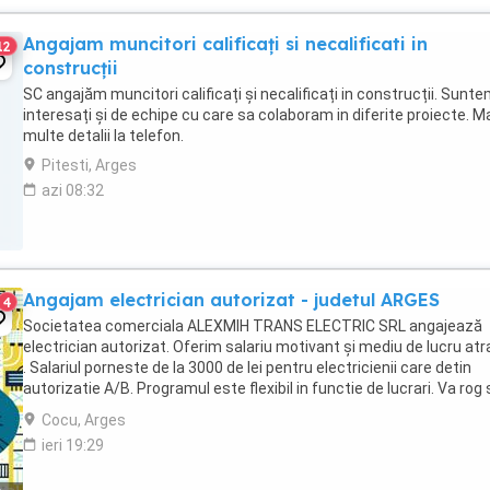
Angajam muncitori calificați si necalificati in
12
construcții
SC angajăm muncitori calificați și necalificați in construcții. Sunt
interesați și de echipe cu care sa colaboram in diferite proiecte. M
multe detalii la telefon.
Pitesti, Arges
azi 08:32
Angajam electrician autorizat - judetul ARGES
4
Societatea comerciala ALEXMIH TRANS ELECTRIC SRL angajează
electrician autorizat. Oferim salariu motivant și mediu de lucru atr
. Salariul porneste de la 3000 de lei pentru electricienii care detin
autorizatie A/B. Programul este flexibil in functie de lucrari. Va rog 
ne contactați la telefon ...
Cocu, Arges
ieri 19:29