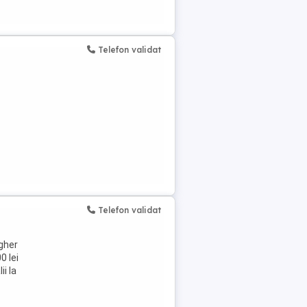
Telefon validat
Telefon validat
lgher
0 lei
i la