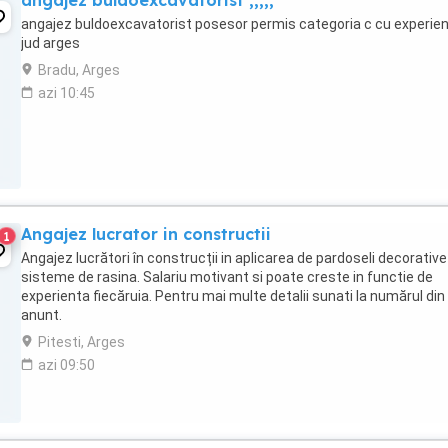
angajez buldoexcavatorist ,,,,,
angajez buldoexcavatorist posesor permis categoria c cu experien
jud arges
Bradu, Arges
azi 10:45
Angajez lucrator in constructii
1
Angajez lucrători în construcții in aplicarea de pardoseli decorative
sisteme de rasina. Salariu motivant si poate creste in functie de
experienta fiecăruia. Pentru mai multe detalii sunati la numărul din
anunt.
Pitesti, Arges
azi 09:50