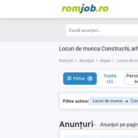
rom
job
.ro
Toate
Perso
Filtre
3
121
66
Locuri de munca Constructii, ar
Romjob
Anunțuri
Arges
Locuri de 
Toate
Pers
Filtre
3
121
6
→
Filtre active:
Locuri de munca
Cons
Anunțuri
–
Anunțuri pe pagi