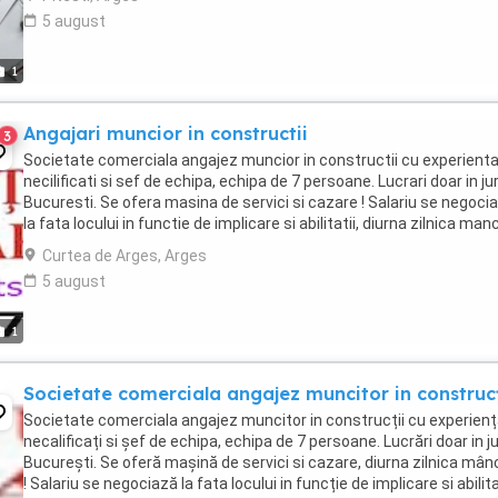
5 august
1
Angajari muncior in constructii
3
Societate comerciala angajez muncior in constructii cu experienta
necilificati si sef de echipa, echipa de 7 persoane. Lucrari doar in ju
Bucuresti. Se ofera masina de servici si cazare ! Salariu se negoci
la fata locului in functie de implicare si abilitatii, diurna zilnica man
Telefon ...
Curtea de Arges, Arges
5 august
1
Societate comerciala angajez muncitor in construcț
Societate comerciala angajez muncitor in construcții cu experienț
necalificați si șef de echipa, echipa de 7 persoane. Lucrări doar in ju
București. Se oferă mașină de servici si cazare, diurna zilnica mân
! Salariu se negociază la fata locului in funcție de implicare si abilitaț