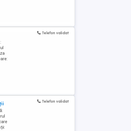
Telefon validat
:
rul
aza
care:
Telefon validat
ii
ă:
rul
care
ii: