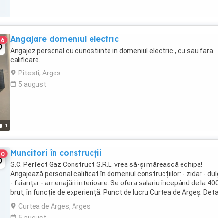
Angajare domeniul electric
26
Angajez personal cu cunostiinte in domeniul electric , cu sau fara
calificare.
Pitesti, Arges
5 august
1
Muncitori în construcții
10
S.C. Perfect Gaz Construct S.R.L. vrea să-și mărească echipa!
Angajează personal calificat în domeniul construcțiilor: - zidar - du
- faianțar - amenajări interioare. Se ofera salariu începând de la 400
brut, în funcție de experiență. Punct de lucru Curtea de Argeș. Detali
nr. de telefon: ...
Curtea de Arges, Arges
5 august