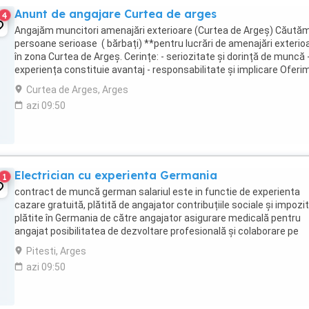
Anunt de angajare Curtea de arges
4
Angajăm muncitori amenajări exterioare (Curtea de Argeș) Căută
persoane serioase ( bărbați) **pentru lucrări de amenajări exterio
în zona Curtea de Argeș. Cerințe: - seriozitate și dorință de muncă 
experiența constituie avantaj - responsabilitate și implicare Oferim
salariu ...
Curtea de Arges, Arges
azi 09:50
Electrician cu experienta Germania
1
contract de muncă german salariul este in functie de experienta
cazare gratuită, plătită de angajator contribuțiile sociale și impozi
plătite în Germania de către angajator asigurare medicală pentru
angajat posibilitatea de dezvoltare profesională și colaborare pe
termen lung suport din partea ...
Pitesti, Arges
azi 09:50