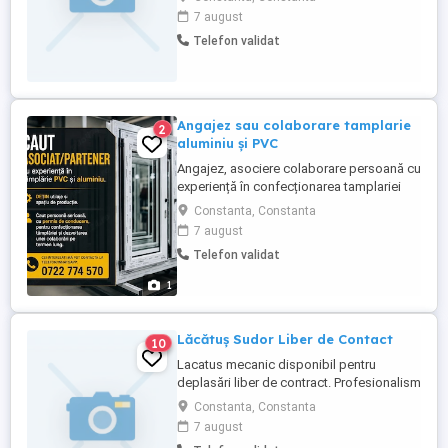
sunați la !
7 august
Telefon validat
Angajez sau colaborare tamplarie
2
aluminiu și PVC
Angajez, asociere colaborare persoană cu
experiență în confecționarea tamplariei
din aluminiu și PVC. - posibilitate program
Constanta, Constanta
flexibil și cazare dacă este cazul. - mai
7 august
multe detalii la tel WhatsApp.
Telefon validat
1
Lăcătuș Sudor Liber de Contact
10
Lacatus mecanic disponibil pentru
deplasări liber de contract. Profesionalism
și competență în servicii la standarde
Constanta, Constanta
ridicate. Oportunitate perfectă pentru
7 august
proiecte industriale sau de construcții.