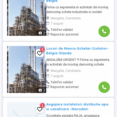
Belgia
Firma cu experienta in activitati de montaj
demontaj schele industriale si izolatii
industriale in rafinarii, combinate
Mangalia, Constanta
petrochimice, otelarii ofera locuri de
7 august
munca in Belgia pentru: - schelari
Telefon validat
muncitori necalificati pentru activitatea de
1
Repostat automat
montaj demontaj schele industriale; -
izolatori (vata+tabla) pentru ...
Locuri de Munca-Schelar-Izolator-
5
Belgia Olanda
ANGAJĂM URGENT !!! Firma cu experienta
in activitati de montaj demontaj schele
industriale si izolatii industriale in rafinarii,
Mangalia, Constanta
combinate petrochimice, otelarii, ofera
7 august
locuri de munca in Belgia pentru: - schelari
Telefon validat
muncitori necalificati pentru activitatea de
Repostat automat
montaj demontaj schele industriale; - ...
1
Angajare instalatori distibutie apa
1
si canalizare -Navodari
Societate agreata RAJA, angajeaza