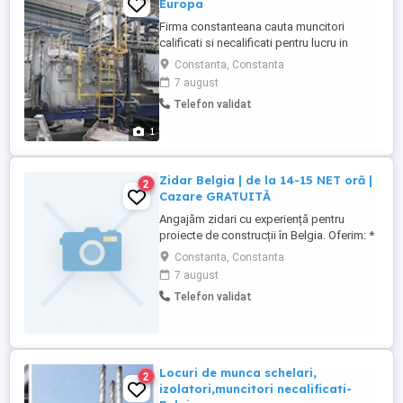
Europa
Firma constanteana cauta muncitori
calificati si necalificati pentru lucru in
domeniul siderurgic si nu mai. Contracte
Constanta, Constanta
de munca permanent, cazarea, masa,
7 august
transportul 100% gratuite. Salariul
Telefon validat
negociabil. Cei cu abilitati in constructii
sunt potriviti.
1
Zidar Belgia | de la 14-15 NET oră |
2
Cazare GRATUITĂ
Angajăm zidari cu experiență pentru
proiecte de construcții în Belgia. Oferim: *
salariu de la 14-15 net oră (în funcție de
Constanta, Constanta
experiență și competențe); * aproximativ
7 august
50 55 ore de lucru pe săptămână; *
Telefon validat
Angajare în cadrul companiei InTemporis
și muncă legală în Belgia. * cazare
gratuită; * transport ...
Locuri de munca schelari,
2
izolatori,muncitori necalificati-