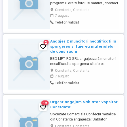
program 8 ore zi birou si santier , contract
de munca nedeterminat , salariu net 4500
Constanta, Constanta
lei mecanic ,deservent utilaj,
7 august
(buldoexcavator ,miniexcavator ) program
Telefon validat
8 ore pe zi de luni pana vineri contract de
munca nedeterminat - salariu ...
Angajez 2 muncitori necalificati la
2
spargerea si taierea materialelor
de constructii
BBD LIFT RO SRL angajeaza 2 muncitori
necalificati la spargerea si taierea
materialelor de constructii. Rel la ccirkw @
Constanta, Constanta
yahoo. Com
7 august
Telefon validat
Urgent angajam Sablator Vopsitor
19
Constanta!
Societate Comerciala Confecții metalice
din Constanta angajează: Sablator
vopsitor Pentru mai multe detalii va rugam
Constanta, Constanta