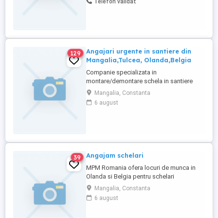
Telefon validat
Contactează-ne pentru mai multe detalii!
Lăcătuș Sudor electric Disponibil imediat
Liber de Contact Amenajări ...
Angajari urgente in santiere din
129
Mangalia,Tulcea, Olanda,Belgia
Companie specializata in
montare/demontare schela in santiere
navale ofera spre ocupare posturi de
Mangalia, Constanta
schelari sau muncitori necalificati cu
6 august
posibilitate de calificare la locul de
munca. Pachet salarial/beneficii : - Pachet
salarial atractiv; - Cazare; - Masa ; -
Posibilitate plecare in strainatate ( Belgia
...
Angajam schelari
39
MPM Romania ofera locuri de munca in
Olanda si Belgia pentru schelari
industriali,izolatori,vopsitori. Tarife intre
Mangalia, Constanta
10-17 /ora,net,in functie de
6 august
abilitati,vechime,calificari,certificate. Plata
transportului din Romania si