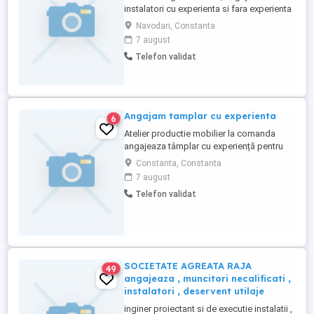
instalatori cu experienta si fara experienta
pentru distributie apa si canalizare.
Navodari, Constanta
Contract de munca si salariu atractiv .
7 august
Telefon- o724 97725o
Telefon validat
Angajam tamplar cu experienta
6
Atelier productie mobilier la comanda
angajeaza tâmplar cu experiență pentru
activități de producție și montaj mobilier
Constanta, Constanta
din PAL si MDF. Cerințe: Experiență
7 august
anterioară în tâmplărie (minim 1 an);
Telefon validat
Cunoștințe de lucru cu scule și utilaje
specifice (circular, masina aplicat
cant,etc.); Seriozitate, ...
SOCIETATE AGREATA RAJA
49
angajeaza , muncitori necalificati ,
instalatori , deservent utilaje
inginer proiectant si de executie instalatii ,