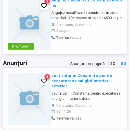
Angajez necalificat constanta 4500
3
lei
Angajez necalificat in constructii in zona
navodari. Ofer cazare si salariu 4500 lei pe
luna. Rog sunati la nr de telefon pt mai
Constanta, Constanta
multe detalii!
6 august
Telefon validat
Promovat
Anunțuri
20
50
Anunțuri pe pagină:
caut zidar in Constanta pentru
4
executarea unui glaf interior
exterior
caut zidar in Constanta pentru executarea
unui glaf interior exterior
Constanta, Constanta
azi 11:26
Telefon validat