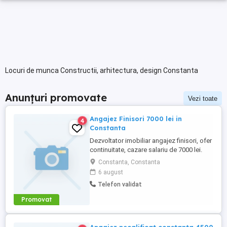
Locuri de munca Constructii, arhitectura, design Constanta
Anunțuri promovate
Vezi toate
Angajez Finisori 7000 lei in
4
Constanta
Dezvoltator imobiliar angajez finisori, ofer
continuitate, cazare salariu de 7000 lei.
Construiesc Bucuresti-Brasov-Constanta.
Constanta, Constanta
Rog sunati la telefon pentru mai multe
6 august
detalii!
Telefon validat
Promovat