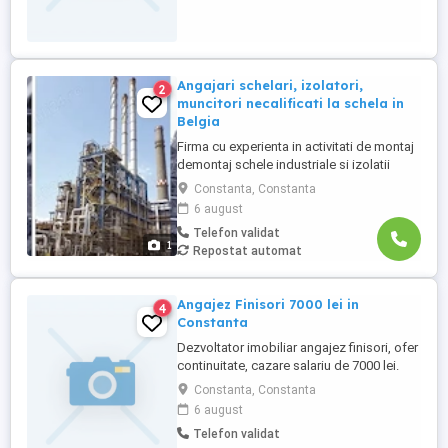
inapoi(concedii)in limita a 100 /sens. La
tariful stabilit se adauga tarif pentru ...
Angajari schelari, izolatori,
2
muncitori necalificati la schela in
Belgia
Firma cu experienta in activitati de montaj
demontaj schele industriale si izolatii
industriale in rafinarii, combinate
Constanta, Constanta
petrochimice, otelarii ofera locuri de
6 august
munca in Belgia pentru: - schelari
Telefon validat
muncitori necalificati pentru activitatea de
1
Repostat automat
montaj demontaj schele industriale; -
izolatori (vata+tabla) pentru ...
Angajez Finisori 7000 lei in
4
Constanta
Dezvoltator imobiliar angajez finisori, ofer
continuitate, cazare salariu de 7000 lei.
Construiesc Bucuresti-Brasov-Constanta.
Constanta, Constanta
Rog sunati la telefon pentru mai multe
6 august
detalii!
Telefon validat