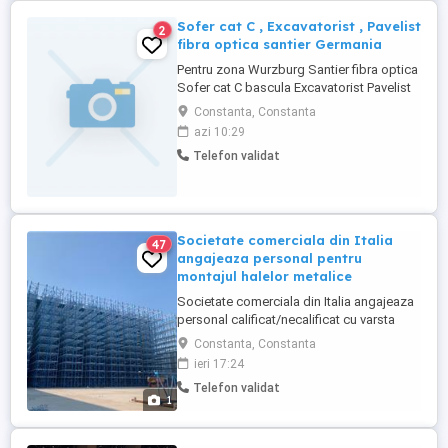
Sofer cat C , Excavatorist , Pavelist
2
fibra optica santier Germania
Pentru zona Wurzburg Santier fibra optica
Sofer cat C bascula Excavatorist Pavelist
Necalificat
Constanta, Constanta
azi 10:29
Telefon validat
Societate comerciala din Italia
47
angajeaza personal pentru
montajul halelor metalice
Societate comerciala din Italia angajeaza
personal calificat/necalificat cu varsta
cuprinsa intre 18 si 45 ani in domeniul
Constanta, Constanta
sistemelor de depozitare (montaj rafturi
ieri 17:24
industriale). Candidatul ideal: -abilitati de
Telefon validat
lucru in echipa, indemanare, precizie,
1
perseverenta; -abilitati de lucru la inaltime;
-disponibilitate ...