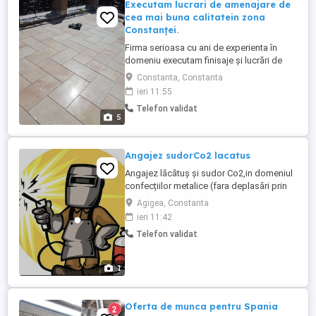
Executam lucrari de amenajare de
cea mai buna calitatein zona
Constanței.
Firma serioasa cu ani de experienta în
domeniu executam finisaje și lucrări de
amenajări de cea mai buna calitate și
Constanta, Constanta
pentru orice gust. Activam în Constanța și
ieri 11:55
împrejurimile orașului. Pentru detalii sunați
Telefon validat
și fixam întâlnirea dorita cu meseriași de
5
calitate.
Angajez sudorCo2 lacatus
Angajez lăcătuș și sudor Co2,in domeniul
confecțiilor metalice (fara deplasări prin
țară).Program de lucru de L-V (8
Agigea, Constanta
ore),transportul asigurat iar permisul auto
ieri 11:42
reprezintă un avantaj. Locul desfășurării
Telefon validat
activității este in port Sud Agigea.
1
Oferta de munca pentru Spania
2