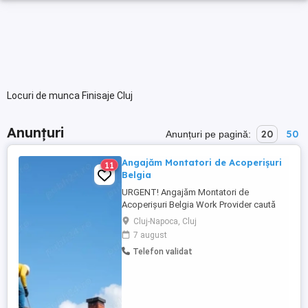
Locuri de munca Finisaje Cluj
Anunțuri
20
50
Anunțuri pe pagină:
Angajăm Montatori de Acoperișuri
11
Belgia
URGENT! Angajăm Montatori de
Acoperișuri Belgia Work Provider caută
muncitori în domeniul construcțiilor,
Cluj-Napoca, Cluj
specializați în montajul acoperișurilor.
7 august
Dacă ai experiență, sau esti dornic sa
Telefon validat
inveti ai seriozitate și nu te temi de
înălțime, locul tău este în echipa noastră!
Data de incepere: imediata! ...