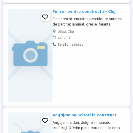
Finisor pentru constructii - Cluj
Finisarea si tencuirea peretilor; Montarea
de parchet laminat, gresie, faianta,
linoleum, mocheta; Izolarea si montarea
Gilau, Cluj
placilor de rigips pe structura metalica
22 iunie
sau de lemn; Zugravirea si lucrari de
Telefon validat
intretinere; Tapetare pereti si alte
suprafete; Aplicarea placilor de diferite
tipuri: ceramice, izolatoare, ...
Angajam muncitori in constructi.
Angajam: zidari, dulgheri, muncitori
calificați. Oferim plata corecta si la timp