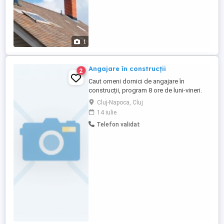
1
Angajare în construcții
2
Caut omeni dornici de angajare în
construcții, program 8 ore de luni-vineri.
Felul munci renovări interioare cât și
Cluj-Napoca, Cluj
exterioare.
14 iulie
Telefon validat