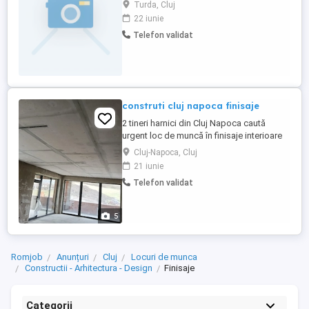
Șalariu negociabil in funcție de experienta
Turda, Cluj
si competenta. Cerinte:
22 iunie
Seriozitate,punctualitate si implicare.
Telefon validat
Capacitatea de a lucra in echipa. Dacă ești
interesat sau cunoști pe cineva potrivit te
rugam sa ...
construti cluj napoca finisaje
2 tineri harnici din Cluj Napoca caută
urgent loc de muncă în finisaje interioare
glet zugrăvit parchet laminat rigips scafe
Cluj-Napoca, Cluj
turnare sapă.autonivelanta.montat
21 iunie
uși.program normal de munca.cerem
Telefon validat
oferim seriozitate deplina avem scule
necesare și masină pentru deplasare
5
Romjob
Anunțuri
Cluj
Locuri de munca
Constructii - Arhitectura - Design
Finisaje
Categorii