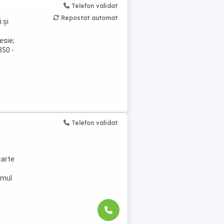
Telefon validat
Repostat automat
 și
esie;
350 -
Telefon validat
carte
imul