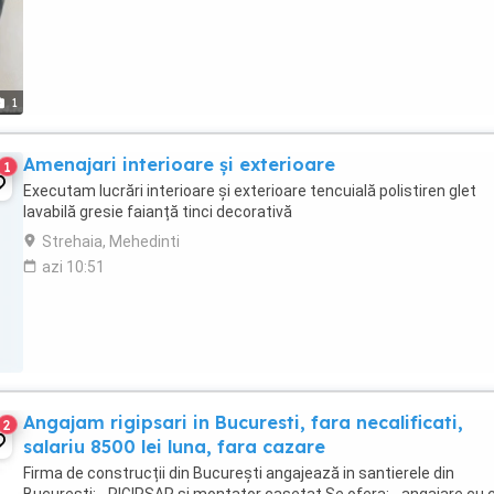
1
Amenajari interioare și exterioare
1
Executam lucrări interioare și exterioare tencuială polistiren glet
lavabilă gresie faianță tinci decorativă
Strehaia, Mehedinti
azi 10:51
Angajam rigipsari in Bucuresti, fara necalificati,
2
salariu 8500 lei luna, fara cazare
Firma de construcții din București angajează in santierele din