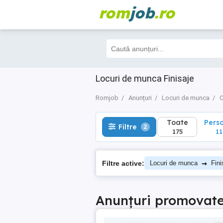
rom
job
.ro
Toate
Perso
Filtre
2
175
112
Locuri de munca Finisaje
Romjob
Anunțuri
Locuri de munca
C
Toate
Pers
Filtre
2
175
11
→
Filtre active:
Locuri de munca
Fini
Anunțuri promovat