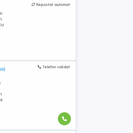
Repostat automat
în
m
 cu
Telefon validat
rii
n
n
ne