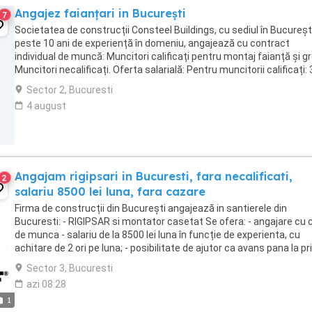
Angajez faianțari in București
7
Societatea de construcții Consteel Buildings, cu sediul în București
peste 10 ani de experiență în domeniu, angajează cu contract
individual de muncă: Muncitori calificați pentru montaj faianță și gr
Muncitori necalificați. Oferta salarială: Pentru muncitorii calificați: 
400 lei pe ...
Sector 2, Bucuresti
4 august
Angajam rigipsari in Bucuresti, fara necalificati,
2
salariu 8500 lei luna, fara cazare
Firma de construcții din București angajează in santierele din
Bucuresti: - RIGIPSAR si montator casetat Se ofera: - angajare cu 
de munca - salariu de la 8500 lei luna în funcție de experienta, cu
achitare de 2 ori pe luna; - posibilitate de ajutor ca avans pana la pr
salariu sau intre salarii; - ...
Sector 3, Bucuresti
azi 08:28
1