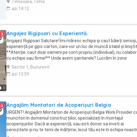
Timisoara, Timis
azi 14:12
Angajez Rigipsari cu Experientă.
3
Angajez Rigipsari Salutare! Îmi măresc echipa și caut băieți serioși
experiență pe gips-carton, care vor un loc de muncă stabil și liniștit
**Atenție: caut doar oameni pe cont propriu (individual), nu colabo
cu echipe sau firme!** Unde avem șantierele? Lucrăm în zone
accesibile: ...
Sector 1, Bucuresti
azi 13:59
1
Angajăm Montatori de Acoperișuri Belgia
11
URGENT! Angajăm Montatori de Acoperișuri Belgia Work Provider c
muncitori în domeniul construcțiilor, specializați în montajul
acoperișurilor. Dacă ai experiență, sau esti dornic sa inveti ai
seriozitate și nu te temi de înălțime, locul tău este în echipa noastr
Data de incepere: imediata! ...