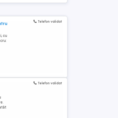
Telefon validat
ntru
i, cu
ucru:
Telefon validat
u
re.
atât