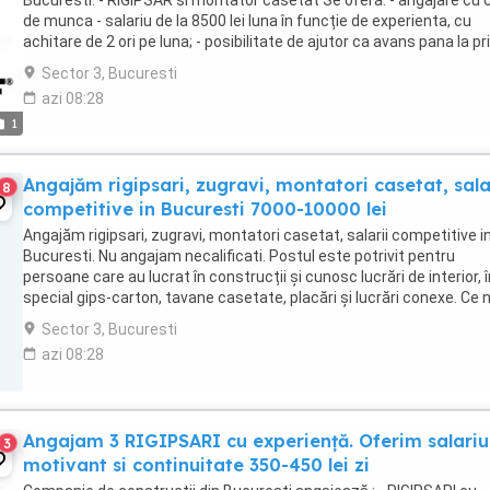
Bucuresti: - RIGIPSAR si montator casetat Se ofera: - angajare cu 
de munca - salariu de la 8500 lei luna în funcție de experienta, cu
achitare de 2 ori pe luna; - posibilitate de ajutor ca avans pana la pr
salariu sau intre salarii; - ...
Sector 3, Bucuresti
azi 08:28
1
Angajăm rigipsari, zugravi, montatori casetat, sala
8
competitive in Bucuresti 7000-10000 lei
Angajăm rigipsari, zugravi, montatori casetat, salarii competitive i
Bucuresti. Nu angajam necalificati. Postul este potrivit pentru
persoane care au lucrat în construcții și cunosc lucrări de interior, î
special gips-carton, tavane casetate, placări și lucrări conexe. Ce 
interesează: experiență ...
Sector 3, Bucuresti
azi 08:28
Angajam 3 RIGIPSARI cu experiență. Oferim salariu
3
motivant si continuitate 350-450 lei zi