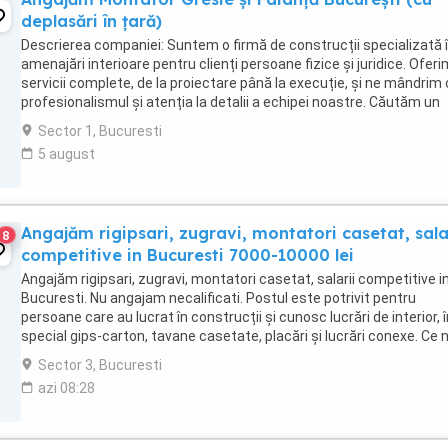
deplasări în țară)
Descrierea companiei: Suntem o firmă de construcții specializată 
amenajări interioare pentru clienți persoane fizice și juridice. Oferi
servicii complete, de la proiectare până la execuție, și ne mândrim
profesionalismul și atenția la detalii a echipei noastre. Căutăm un
montator de gresie și ...
Sector 1, Bucuresti
5 august
Angajăm rigipsari, zugravi, montatori casetat, sala
8
competitive in Bucuresti 7000-10000 lei
Angajăm rigipsari, zugravi, montatori casetat, salarii competitive i
Bucuresti. Nu angajam necalificati. Postul este potrivit pentru
persoane care au lucrat în construcții și cunosc lucrări de interior, î
special gips-carton, tavane casetate, placări și lucrări conexe. Ce 
interesează: experiență ...
Sector 3, Bucuresti
azi 08:28