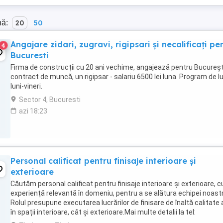
nă:
20
50
Angajare zidari, zugravi, rigipsari și necalificați pe
4
Bucuresti
Firma de construcții cu 20 ani vechime, angajează pentru Bucureșt
contract de muncă, un rigipsar - salariu 6500 lei luna. Program de l
luni-vineri.
Sector 4, Bucuresti
azi 18:23
Personal calificat pentru finisaje interioare și
exterioare
Căutăm personal calificat pentru finisaje interioare și exterioare, c
experiență relevantă în domeniu, pentru a se alătura echipei noast
Rolul presupune executarea lucrărilor de finisare de înaltă calitate 
în spații interioare, cât și exterioare.Mai multe detalii la tel: