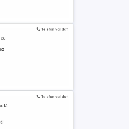
Telefon validat
, cu
.
rez
Telefon validat
aută
ă!