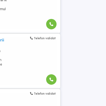
carte
imul
Telefon validat
rii
n
n
ne
Telefon validat