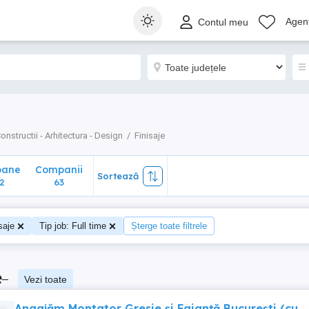
ane
Companii
Sortează
Agenț
Contul meu
63
onstructii - Arhitectura - Design
Finisaje
oane
Companii
Sortează
2
63
saje
Tip job: Full time
Șterge toate filtrele
e
–
Vezi toate
Angajăm Montator Gresie și Faianță București (cu