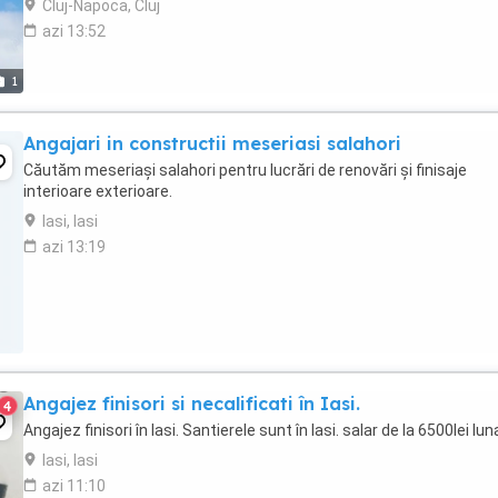
Cluj-Napoca, Cluj
azi 13:52
1
Angajari in constructii meseriasi salahori
Căutăm meseriași salahori pentru lucrări de renovări și finisaje
interioare exterioare.
Iasi, Iasi
azi 13:19
Angajez finisori si necalificati în Iasi.
4
Angajez finisori în Iasi. Santierele sunt în Iasi. salar de la 6500lei lun
Iasi, Iasi
azi 11:10