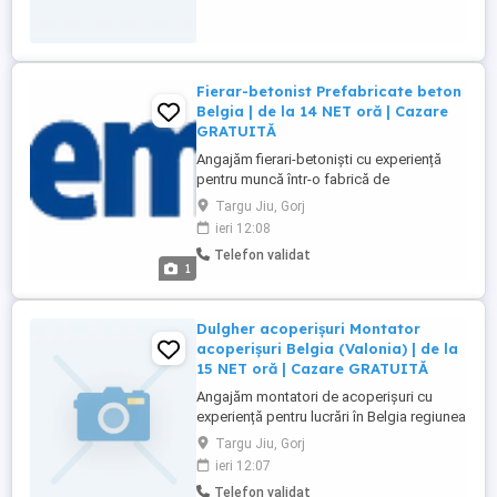
Fierar-betonist Prefabricate beton
Belgia | de la 14 NET oră | Cazare
GRATUITĂ
Angajăm fierari-betoniști cu experiență
pentru muncă într-o fabrică de
prefabricate din beton în Belgia regiunea
Targu Jiu, Gorj
Limburg. Oferim: * salariu de la 14 net oră
ieri 12:08
(în funcție de experiență și competențe); *
Telefon validat
aproximativ 50 55 ore de lucru pe
1
săptămână; * angajare în cadrul
companiei InTemporis și muncă ...
Dulgher acoperișuri Montator
acoperișuri Belgia (Valonia) | de la
15 NET oră | Cazare GRATUITĂ
Angajăm montatori de acoperișuri cu
experiență pentru lucrări în Belgia regiunea
Valonia. Oferim: salariu de la 15 net oră (în
Targu Jiu, Gorj
funcție de experiență și competențe);
ieri 12:07
aproximativ 50 ore de lucru pe săptămână;
Telefon validat
angajare în cadrul companiei InTemporis