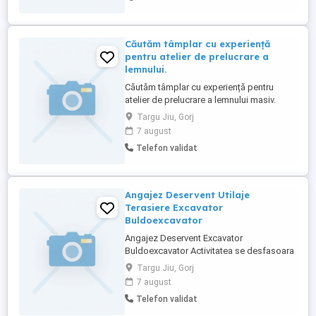
și muncă legală în Belgia; cazare gratuită;
transport ...
Căutăm tâmplar cu experiență
pentru atelier de prelucrare a
lemnului.
Căutăm tâmplar cu experiență pentru
atelier de prelucrare a lemnului masiv.
Cerințe: Experiență în realizarea
Targu Jiu, Gorj
mobilierului și a altor produse din lemn
7 august
masiv; Seriozitate, responsabilitate și
Telefon validat
atenție la detalii; Capacitatea de a lucra
atât individual, cât și în echipă. Oferim:
Contract de muncă; Salariu ...
Angajez Deservent Utilaje
Terasiere Excavator
Buldoexcavator
Angajez Deservent Excavator
Buldoexcavator Activitatea se desfasoara
doar in judetul Gorj in cadrul unei Stati de
Targu Jiu, Gorj
Asfalt in Targu Jiu Contract de munca pe
7 august
perioada nedeterminata Se cauta
Telefon validat
persoane cu Experienta in domeniu si
cunostinte pe partea mecanica ce tin de