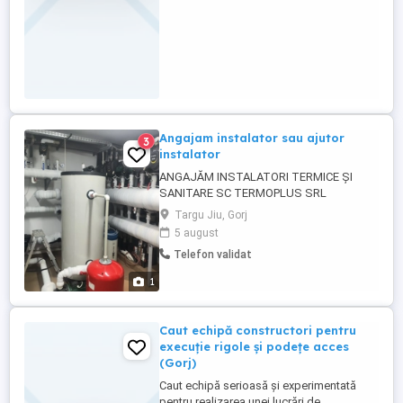
Angajam instalator sau ajutor
3
instalator
ANGAJĂM INSTALATORI TERMICE ȘI
SANITARE SC TERMOPLUS SRL
angajează: Instalatori instalații termice și
Targu Jiu, Gorj
sanitare Șefi de echipă Ajutori necalificați
5 august
Echipe complete constituie avantaj Zona
Telefon validat
Gorj Contract pe termen lung Activitate:
încălzire în pardoseală instalații sanitare
1
alimentări ...
Caut echipă constructori pentru
execuție rigole și podețe acces
(Gorj)
Caut echipă serioasă și experimentată
pentru realizarea unei lucrări de