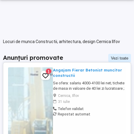
Locuri de munca Constructii, arhitectura, design Cernica Ilfov
Anunțuri promovate
Vezi toate
Angajam Fierar Betonist muncitor
1
constructii
Se ofera: salariu 4000-4100 lei net; tichete
de masa in valoare de 40 lei zi lucratoare ;
asigurare privata de sanatate; decontare
Cernica, Ilfov
transport; cazare pentru salariatii din
31 iulie
provincie; Ne situam pe platforma
Telefon validat
industriala Pallady, aproape de Metrou
Repostat automat
Republica, Autostrada A2, CV se transmite
...