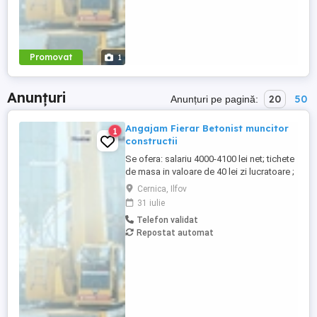
Promovat
1
Anunțuri
20
50
Anunțuri pe pagină:
Angajam Fierar Betonist muncitor
1
constructii
Se ofera: salariu 4000-4100 lei net; tichete
de masa in valoare de 40 lei zi lucratoare ;
asigurare privata de sanatate; decontare
Cernica, Ilfov
transport; cazare pentru salariatii din
31 iulie
provincie; Ne situam pe platforma
Telefon validat
industriala Pallady, aproape de Metrou
Repostat automat
Republica, Autostrada A2, CV se transmite
...