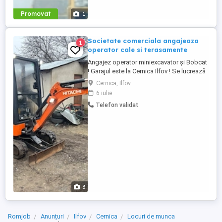
Promovat
1
Societate comerciala angajeaza
1
operator cale si terasamente
Angajez operator miniexcavator și Bobcat
! Garajul este la Cernica Ilfov ! Se lucrează
la program în București și Ilfov !
Cernica, Ilfov
OBLIGATORIU PERMIS CATEGORIA B.
6 iulie
Salariu se negociază după proba de lucru
Telefon validat
!
3
Romjob
Anunțuri
Ilfov
Cernica
Locuri de munca