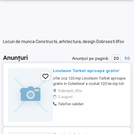
Locuri de munca Constructii, arhitectura, design Dobroesti Ilfov
Anunțuri
20
50
Anunțuri pe pagină:
Linoleum Tarket aproape gratis!
ofer cca 120 mp Linoleum Tarket aproape
gratis in Colentina! a costat 120 lei mp tot
ce trebuie facut este sa se curete betonul
Dobroesti, Ilfov
pe care a fost lipit la schimb, cu peria de
3 august
sarma , spaclul, matura, etc. si tras glet pe
Telefon validat
rigips cca 150 mp. plus lavabila. Dureaza
2-3 zile doar!