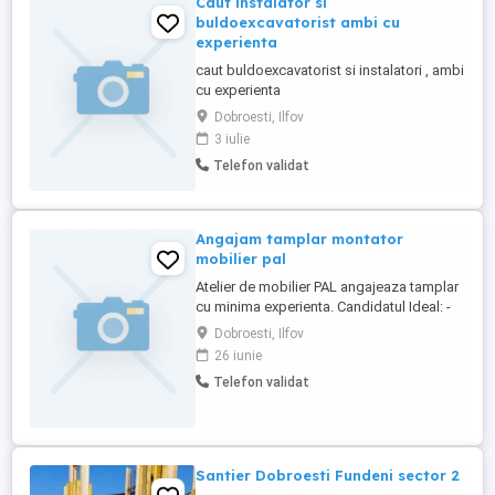
Caut instalator si
buldoexcavatorist ambi cu
experienta
caut buldoexcavatorist si instalatori , ambi
cu experienta
Dobroesti, Ilfov
3 iulie
Telefon validat
Angajam tamplar montator
mobilier pal
Atelier de mobilier PAL angajeaza tamplar
cu minima experienta. Candidatul Ideal: -
persoana dinamica, punctuala, serioasa si
Dobroesti, Ilfov
respectuoasa, care adopta un vocabular
26 iunie
si o tinuta ingrijita. -conditie fizica buna. -
Telefon validat
preferabil sa domicilieze in sectorul 3 sau
zonele limtrofe acestuia in Ilfov. ...
Santier Dobroesti Fundeni sector 2