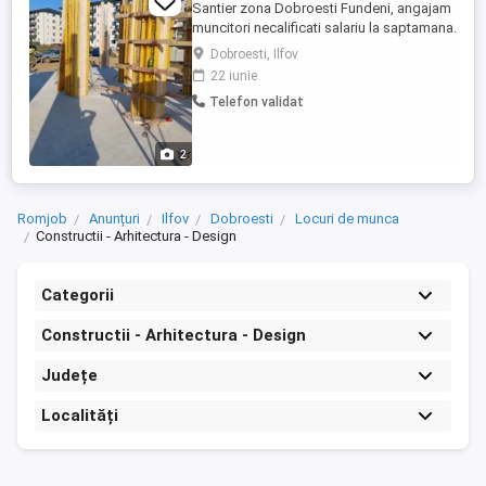
Santier zona Dobroesti Fundeni, angajam
muncitori necalificati salariu la saptamana.
Tel
Dobroesti, Ilfov
22 iunie
Telefon validat
2
Romjob
Anunțuri
Ilfov
Dobroesti
Locuri de munca
Constructii - Arhitectura - Design
Categorii
Constructii - Arhitectura - Design
Județe
Localități