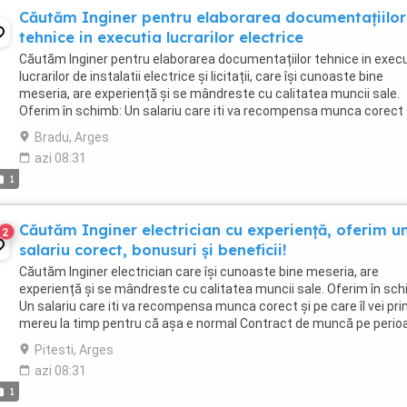
Căutăm Inginer pentru elaborarea documentațiilor
tehnice in executia lucrarilor electrice
Căutăm Inginer pentru elaborarea documentațiilor tehnice in exec
lucrarilor de instalatii electrice și licitații, care își cunoaste bine
meseria, are experiență și se mândreste cu calitatea muncii sale.
Oferim în schimb: Un salariu care iti va recompensa munca corect 
care îl vei primi mereu ...
Bradu, Arges
azi 08:31
1
Căutăm Inginer electrician cu experiență, oferim u
2
salariu corect, bonusuri și beneficii!
Căutăm Inginer electrician care își cunoaste bine meseria, are
experiență și se mândreste cu calitatea muncii sale. Oferim în sch
Un salariu care iti va recompensa munca corect și pe care îl vei pri
mereu la timp pentru că așa e normal Contract de muncă pe perio
nedeterminată. Iți respectăm ...
Pitesti, Arges
azi 08:31
1