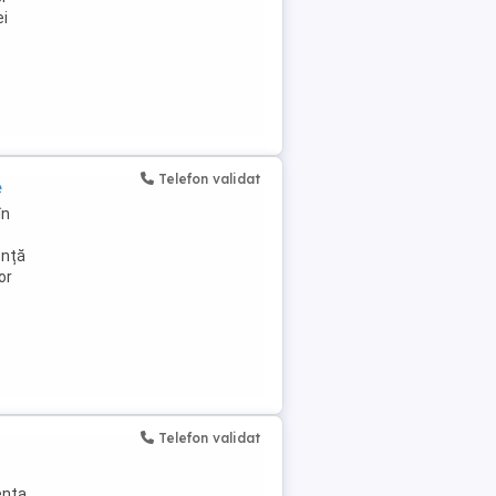
ei
Telefon validat
e
în
ență
or
Telefon validat
enta