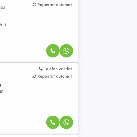
Repostat automat
sau
ă în
Telefon validat
Repostat automat
e
tii