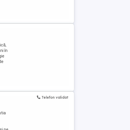
ică,
ni în
gie
de
Telefon validat
utia
și pe