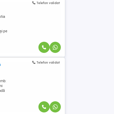
Telefon validat
utia
și pe
Telefon validat
n
imb:
mi
adă