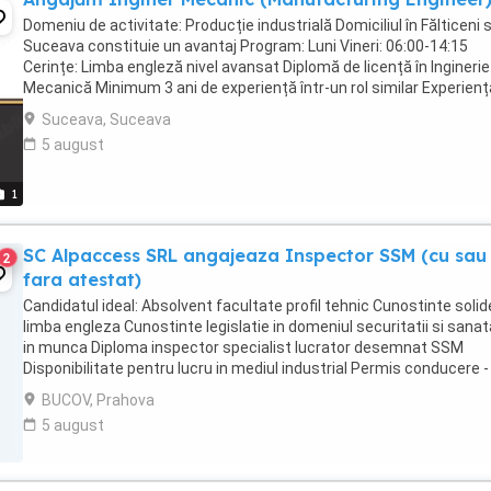
Domeniu de activitate: Producție industrială Domiciliul în Fălticeni 
Suceava constituie un avantaj Program: Luni Vineri: 06:00-14:15
Cerințe: Limba engleză nivel avansat Diplomă de licență în Inginerie
Mecanică Minimum 3 ani de experiență într-un rol similar Experienț
documentație tehnică, ...
Suceava, Suceava
5 august
1
SC Alpaccess SRL angajeaza Inspector SSM (cu sau
2
fara atestat)
Candidatul ideal: Absolvent facultate profil tehnic Cunostinte solid
limba engleza Cunostinte legislatie in domeniul securitatii si sanata
in munca Diploma inspector specialist lucrator desemnat SSM
Disponibilitate pentru lucru in mediul industrial Permis conducere -
categoria B Cunostinte bune ...
BUCOV, Prahova
5 august