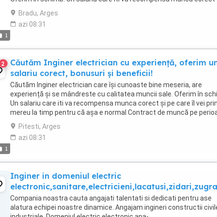
care îl vei primi mereu ...
Bradu, Arges
azi 08:31
1
Căutăm Inginer electrician cu experiență, oferim u
2
salariu corect, bonusuri și beneficii!
Căutăm Inginer electrician care își cunoaste bine meseria, are
experiență și se mândreste cu calitatea muncii sale. Oferim în sch
Un salariu care iti va recompensa munca corect și pe care îl vei pri
mereu la timp pentru că așa e normal Contract de muncă pe perio
nedeterminată. Iți respectăm ...
Pitesti, Arges
azi 08:31
1
Inginer in domeniul electric
electronic,sanitare,electricieni,lacatusi,zidari,zugr
Compania noastra cauta angajati talentati si dedicati pentru ase
alatura echipei noastre dinamice. Angajam ingineri constructii civil
industriale. Domeniul electric electronic,apa-