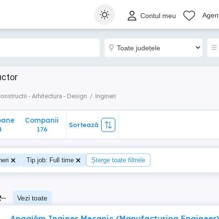
ane
Companii
Sortează
Agenț
Contul meu
176
uctor
onstructii - Arhitectura - Design
Ingineri
oane
Companii
Sortează
4
176
neri
Tip job: Full time
Șterge toate filtrele
e
–
Vezi toate
Angajăm Inginer Mecanic (Manufacturing Engineer