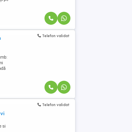
Telefon validat
n
imb:
mi
adă
Telefon validat
avi
e si