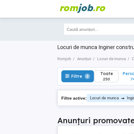
rom
job
.ro
Toate
Perso
Filtre
2
250
74
Locuri de munca Inginer constr
Romjob
Anunțuri
Locuri de munca
C
Toate
Pers
Filtre
2
250
7
→
Filtre active:
Locuri de munca
Ingi
Anunțuri promovat