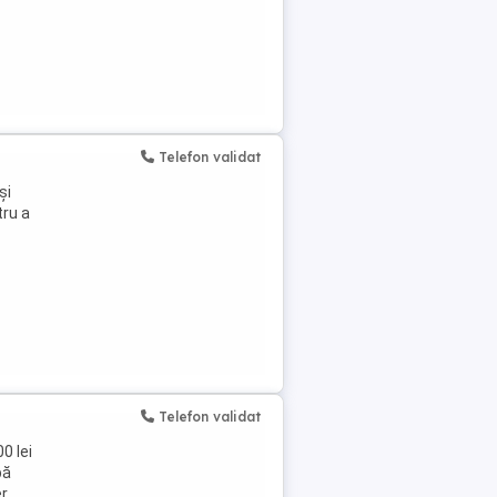
...
Telefon validat
și
tru a
Telefon validat
0 lei
pă
er