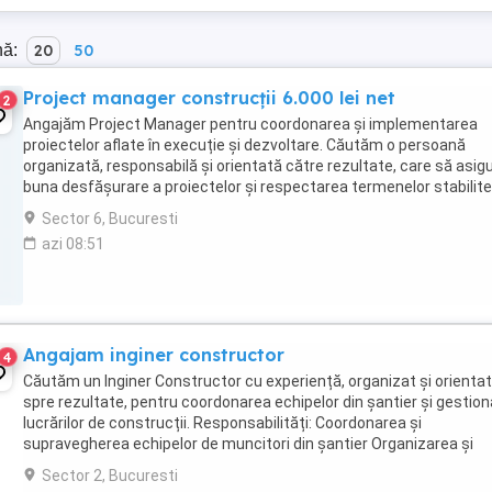
nă:
20
50
Project manager construcții 6.000 lei net
2
Angajăm Project Manager pentru coordonarea și implementarea
proiectelor aflate în execuție și dezvoltare. Căutăm o persoană
organizată, responsabilă și orientată către rezultate, care să asig
buna desfășurare a proiectelor și respectarea termenelor stabilite
Responsabilități: Planificarea, coordonarea ...
Sector 6, Bucuresti
azi 08:51
Angajam inginer constructor
4
Căutăm un Inginer Constructor cu experiență, organizat și orientat
spre rezultate, pentru coordonarea echipelor din șantier și gestio
lucrărilor de construcții. Responsabilități: Coordonarea și
supravegherea echipelor de muncitori din șantier Organizarea și
urmărirea execuției lucrărilor conform ...
Sector 2, Bucuresti