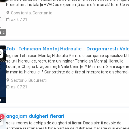
Proiectant Instalații HVAC cu experiență care să ni se alăture. Ce v
face: ...
Constanta, Constanta
azi 07:21
1
Job_Tehnician Montaj Hidraulic _Dragomiresti Val
Inginer Tehnician Montaj Hidraulic Pentru o companie specializată 
soluții hidraulice, recrutăm un Inginer Tehnician Montaj Hidraulic.
Locație: Chiajna Dragomirești Vale Cerințe: * Minimum 3 ani experi
în montaj hidraulic; * Cunoștințe de citire și interpretare a schemel
hidraulice; * ...
Sector 6, Bucuresti
azi 07:21
1
angajam dulgheri fierari
2
sc isi mareste echipa de dulgheri si fierari Daca simti nevoie de
afirmare si stapanesti bine partea de dulgherie ,fierarie si ai experi