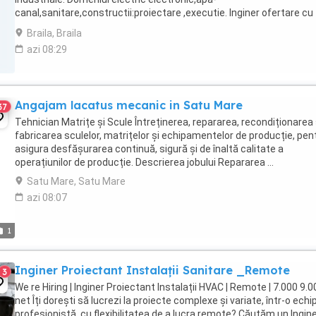
canal,sanitare,constructii:proiectare ,executie. Inginer ofertare cu
experienta. Angajam electricieni,lacatusi,zidari,zugravi,tinplari Daca 
Braila, Braila
azi 08:29
Angajam lacatus mecanic in Satu Mare
37
Tehnician Matrițe și Scule Întreținerea, repararea, recondiționarea 
fabricarea sculelor, matrițelor și echipamentelor de producție, pen
asigura desfășurarea continuă, sigură și de înaltă calitate a
operațiunilor de producție. Descrierea jobului Repararea ...
Satu Mare, Satu Mare
azi 08:07
1
Inginer Proiectant Instalații Sanitare _Remote
3
We re Hiring | Inginer Proiectant Instalații HVAC | Remote | 7.000 9.00
net Îți dorești să lucrezi la proiecte complexe și variate, într-o echi
profesionistă, cu flexibilitatea de a lucra remote? Căutăm un Ingin