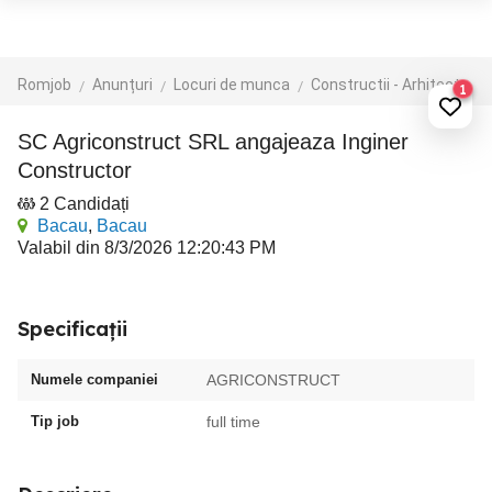
Romjob
Anunțuri
Locuri de munca
Constructii - Arhitectura - Design
1
SC Agriconstruct SRL angajeaza Inginer
Constructor
2 Candidați
Bacau
,
Bacau
Valabil din 8/3/2026 12:20:43 PM
Specificații
Numele companiei
AGRICONSTRUCT
Tip job
full time