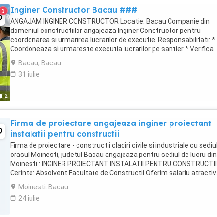
Inginer Constructor Bacau ###
1
ANGAJAM INGINER CONSTRUCTOR Locatie: Bacau Companie din
domeniul constructiilor angajeaza Inginer Constructor pentru
coordonarea si urmarirea lucrarilor de executie. Responsabilitati: *
Coordoneaza si urmareste executia lucrarilor pe santier * Verifica
respectarea proiectului tehnic si a termenelor ...
Bacau, Bacau
31 iulie
2
Firma de proiectare angajeaza inginer proiectant
instalatii pentru constructii
Firma de proiectare - constructii cladiri civile si industriale cu sediul
orasul Moinesti, judetul Bacau angajeaza pentru sediul de lucru din
Moinesti : INGINER PROIECTANT INSTALATII PENTRU CONSTRUCTII
Cerinte: Absolvent Facultate de Constructii Oferim salariu atractiv.
Mediu de lucru placut in ...
Moinesti, Bacau
24 iulie