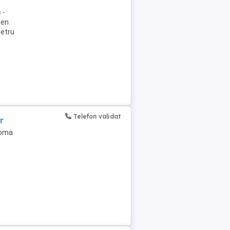
 -
sen
metru
Telefon validat
r
loma