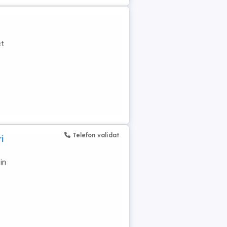
ct
Telefon validat
i
in