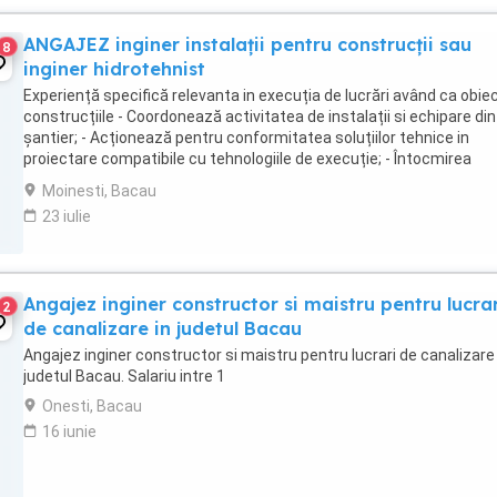
ANGAJEZ inginer instalații pentru construcții sau
8
inginer hidrotehnist
Experiență specifică relevanta in execuția de lucrări având ca obie
construcțiile - Coordonează activitatea de instalații si echipare din
șantier; - Acționează pentru conformitatea soluțiilor tehnice in
proiectare compatibile cu tehnologiile de execuție; - Întocmirea
antemăsurătoare, schema izometrica, ...
Moinesti, Bacau
23 iulie
Angajez inginer constructor si maistru pentru lucrar
2
de canalizare in judetul Bacau
Angajez inginer constructor si maistru pentru lucrari de canalizare 
judetul Bacau. Salariu intre 1
Onesti, Bacau
16 iunie