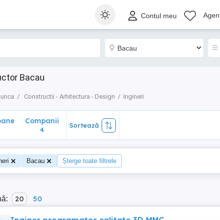
ane
Companii
Sortează
Agenț
Contul meu
4
uctor Bacau
munca
Constructii - Arhitectura - Design
Ingineri
oane
Companii
Sortează
4
neri
Bacau
Șterge toate filtrele
nă:
20
50