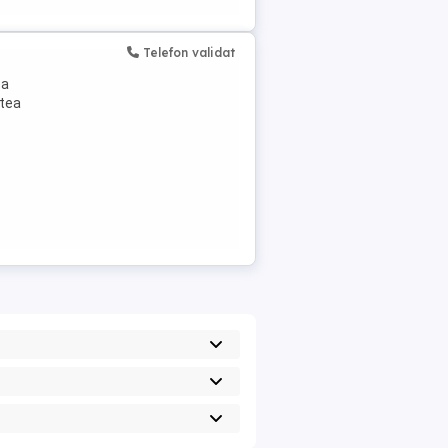
Telefon validat
ea
atea