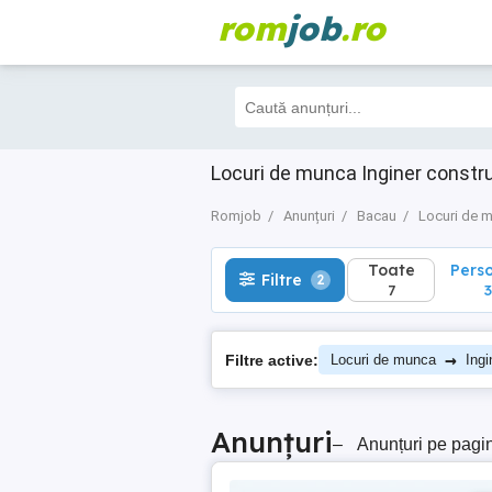
rom
job
.ro
Toate
Perso
Filtre
2
7
3
Locuri de munca Inginer constr
Romjob
Anunțuri
Bacau
Locuri de 
Toate
Pers
Filtre
2
7
3
→
Filtre active:
Locuri de munca
Ingi
Anunțuri
–
Anunțuri pe pagi