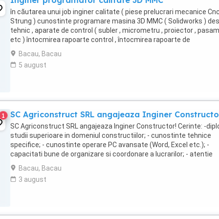
Inginer programator calitate 3D MMC
în căutarea unui job inginer calitate ( piese prelucrari mecanice Cnc
Strung ) cunostinte programare masina 3D MMC ( Solidworks ) de
tehnic , aparate de control ( subler , micrometru , proiector , pasa
etc ) întocmirea rapoarte control , întocmirea rapoarte de
neconformitati .
Bacau, Bacau
5 august
SC Agriconstruct SRL angajeaza Inginer Constructo
1
SC Agriconstruct SRL angajeaza Inginer Constructor! Cerinte: -dip
studii superioare in domeniul constructiilor; - cunostinte tehnice
specifice; - cunostinte operare PC avansate (Word, Excel etc.); -
capacitati bune de organizare si coordonare a lucrarilor; - atentie
sporita la detalii; - abilitatea ...
Bacau, Bacau
3 august