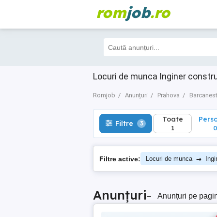
rom
job
.ro
Toate
Perso
Filtre
3
1
0
Locuri de munca Inginer constr
Romjob
Anunțuri
Prahova
Barcanest
Toate
Pers
Filtre
3
1
→
Filtre active:
Locuri de munca
Ingi
Anunțuri
–
Anunțuri pe pagi