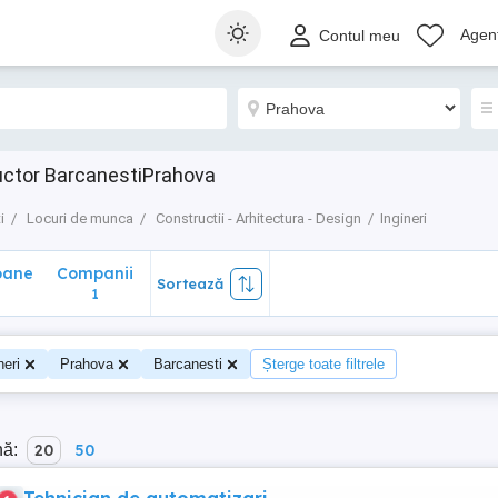
ane
Companii
Sortează
Agenț
Contul meu
1
uctor BarcanestiPrahova
i
Locuri de munca
Constructii - Arhitectura - Design
Ingineri
oane
Companii
Sortează
0
1
neri
Prahova
Barcanesti
Șterge toate filtrele
nă:
20
50