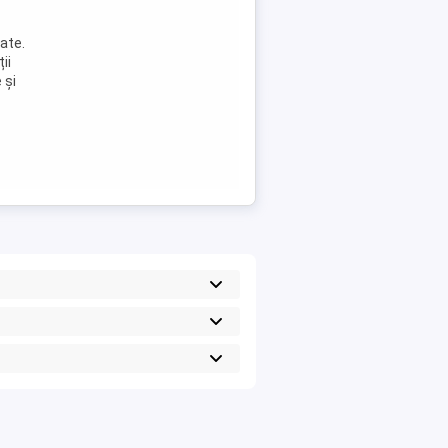
ate.
ii
 și