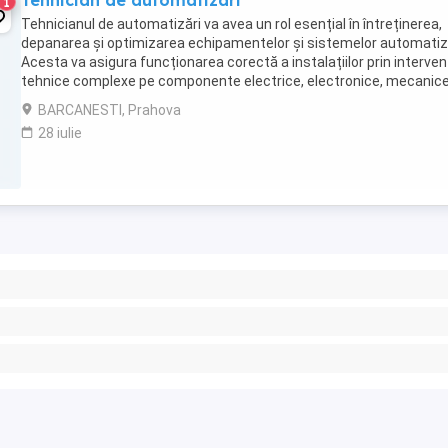
Tehnician de automatizari
1
Tehnicianul de automatizări va avea un rol esențial în întreținerea,
depanarea și optimizarea echipamentelor și sistemelor automatiz
Acesta va asigura funcționarea corectă a instalațiilor prin intervenț
tehnice complexe pe componente electrice, electronice, mecanice
pneumatice, în conformitate ...
BARCANESTI, Prahova
28 iulie