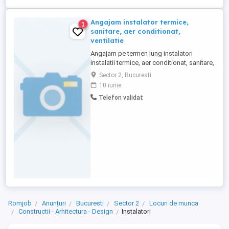
Angajam instalator termice,
1
sanitare, aer conditionat,
ventilatie
Angajam pe termen lung instalatori
instalatii termice, aer conditionat, sanitare,
stingere incendiu, ventilatie, muncitori
Sector 2, Bucuresti
calificati. Executam proiecte in cladiri de
10 iunie
birouri, amenajari magazine, etc. Nu
Telefon validat
lucram in blocuri de locuinte. Oferim
conditii foarte bune! Pentru mai multe
detalii va rugam sa ...
Romjob
Anunțuri
Bucuresti
Sector 2
Locuri de munca
Constructii - Arhitectura - Design
Instalatori