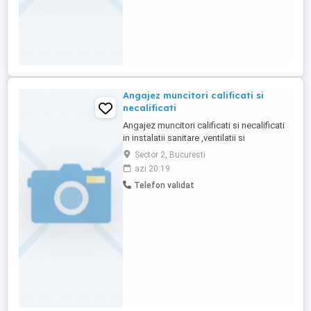
Angajez muncitori calificati si
necalificati
Angajez muncitori calificati si necalificati
in instalatii sanitare ,ventilatii si
climatizare. Ofer transport pana la locul de
Sector 2, Bucuresti
munca sau masina daca esti posesor de
azi 20:19
permis de conducere, Pentru mai multe
Telefon validat
detalii ma puteti contacta la nr de telefon