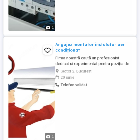
1
Angajez montator instalator aer
condiționat
Firma noastră caută un profesionist
dedicat și experimentat pentru poziția de
Montator Instalator Aer Condiționat.
Sector 2, Bucuresti
Candidatul ideal va avea o înțelegere
20 iunie
solidă a principiilor de funcționare ale
Telefon validat
sistemelor de climatizare și o abilitate
dovedită în instalarea, întreținerea și
repararea acestora. **Responsabilități ...
1