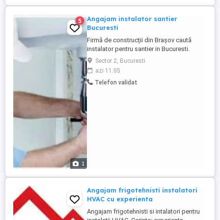
Angajam instalator santier
5
Bucuresti
Firmă de construcții din Brașov caută
instalator pentru santier in Bucuresti.
Cerințe: - Scoală profesională sau cursuri
Sector 2, Bucuresti
de calificare în domeniu (obligatoriu); -
azi 11:05
Experiență pe un post similar minim 2 ani; -
Telefon validat
Experiență în lucrări industriale (reprezintă
un avantaj); - Disponibilitate pentru
deplasări ...
1
Angajam frigotehnisti instalatori
HVAC cu experienta
Angajam frigotehnisti si intalatori pentru