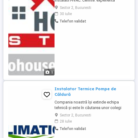
instalatii HVAC. Cerinte: experienta
seriozitate disponibilitate la deplasari
Sector 2, Bucuresti
detinere permis cat.B Se oferta salariu
30 iulie
atractiv si bonuri de masa. Pentru detalii
Telefon validat
sau neclaritati, va stam la dispozitie.
1
Instalator Termice Pompe de
Căldură
Compania noastră își extinde echipa
tehnică și este în căutarea unor colegi
pentru poziția de Instalator instalații
Sector 2, Bucuresti
tehnico-sanitare și de gaze (COR 712609)
28 iulie
Instalator pentru pompe de căldură (COR
Telefon validat
712614). Dacă ai experiență în domeniul
instalațiilor termice, sanitare și al