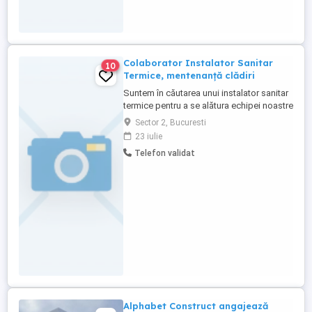
Colaborator Instalator Sanitar
10
Termice, mentenanță clădiri
Suntem în căutarea unui instalator sanitar
termice pentru a se alătura echipei noastre
în București și Ilfov. Dacă aveți cunoștințe
Sector 2, Bucuresti
în domeniul instalațiilor și doriți să
23 iulie
colaborati cu societatea noastra pentru a
Telefon validat
executa lucrari specifice la cladirile din
portofoliul companiei lucrari de instalatii ...
Alphabet Construct angajează