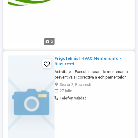
sistemelor moderne de încălzire ...
2
Frigotehnist HVAC Mentenanta -
Bucuresti
Activitate: - Executa lucrari de mentenanta
preventiva si corectiva a echipamentelor
industriale HVAC - Incarcare cu freon,
Sector 2, Bucuresti
schimbare ulei, incuire ventiloare -
27 iulie
Echipamentele sunt in cladiri de birouri
Telefon validat
Cerinte: - Experienta in instalatii HVAC +
mentenanta - Permis auto - Disponibilitate
pentru delegatii ...