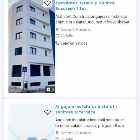
Instalator Termic și Sanitar
București Ilfov
Alphabet Construct angajează Instalator
Termic și Sanitar București Ilfov Alphabet
Construct își extinde echipa și caută
Sector 2, Bucuresti
**Instalatori Termici și Sanitari** pentru
22 iulie
lucrări rezidențiale noi din București și
Telefon validat
Ilfov. ## Salariu **4. lei lună**, în funcție
de experiență, nivelul profesional și
implicare. ## ...
3
Angajam instalator instalatii
sanitare si termice
Angajam instalator instalatii sanitare si
termice, salariu atractiv, program 8 ore.
Sector 2, Bucuresti
21 iulie