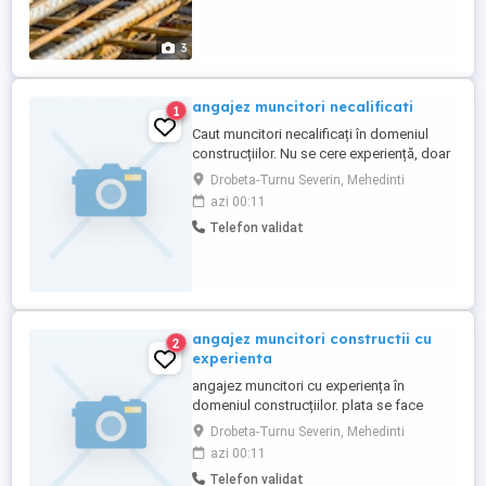
3
angajez muncitori necalificati
1
Caut muncitori necalificați în domeniul
construcțiilor. Nu se cere experiență, doar
seriozitate și fără frică de inaltime( se
Drobeta-Turnu Severin, Mehedinti
lucrează pe schele metalice)Plata la zi sau
azi 00:11
la săptămână după preferințe. detalii la
Telefon validat
telefon.
angajez muncitori constructii cu
2
experienta
angajez muncitori cu experiența în
domeniul construcțiilor. plata se face
zilnic sau la săptămână( doar cu
Drobeta-Turnu Severin, Mehedinti
experiență) se lucrează la fațade blocuri
azi 00:11
,case si zidarii. . mai multe detalii la
Telefon validat
telefon