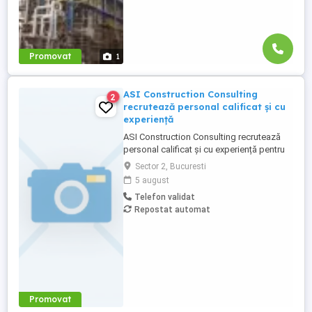
Promovat
1
ASI Construction Consulting
2
recrutează personal calificat și cu
experiență
ASI Construction Consulting recrutează
personal calificat și cu experiență pentru
proiecte de construcții desfășurate în
Sector 2, Bucuresti
Italia. Oferim: Salariu negociabil, în funcție
5 august
de experiență și calificare; Masă de prânz
Telefon validat
asigurată; Transport dus întors România
Repostat automat
Italia asigurat de companie; Cazare ...
Promovat