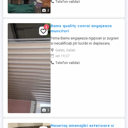
Telefon validat
2
Bamx quality conrai angajeaza
2
muncitori
Firma Bamx angajeaza rigipsari și zugravi
si necalificați ptr lucrări in deplasare,
oferim cazare, transport si diurna, salariile
Galati, Galati
incep de la 6500 ron
ieri 19:27
Telefon validat
1
Meseriaș amenajări exterioare si