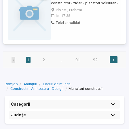
constructor - zidari - placatori polistiren -
dulgheri - faianțari - finisori - muncitori
Ploiesti, Prahova
necalificați -hidroizolatori -instalatori
ieri 17:38
Telefon validat
›
‹
1
2
…
91
92
Romjob
Anunțuri
Locuri de munca
Constructii - Arhitectura - Design
Muncitori constructii
Categorii
Județe