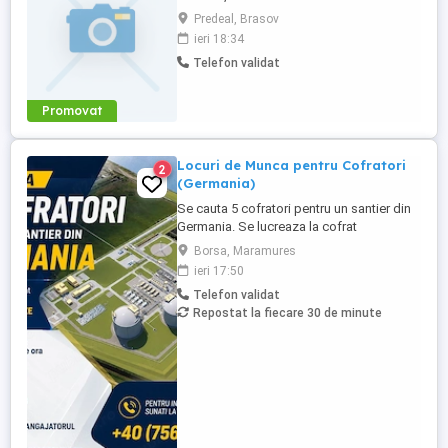
Societate de construcții angajează, pentru
Predeal, Brasov
șantierul din Predeal: Muncitori calificați și
ieri 18:34
necalificați Instalatori rețele apă-canal
Telefon validat
Sudori PEHD (avantaj) Maiștri Șefi de
echipă (avantaj) Oferim: Salariu atractiv, în
funcție de experiență ...
Promovat
Locuri de Munca pentru Cofratori
2
(Germania)
Se cauta 5 cofratori pentru un santier din
Germania. Se lucreaza la cofrat
constructia unui Terminal de gaze (LNG
Borsa, Maramures
Terminal). Salarizare: 16 EURO NET pe ora
ieri 17:50
Cazare gratuita. Locatie: Hamburg.
Telefon validat
Contract direct cu angajatorul. Transport
Repostat la fiecare 30 de minute
asigurat pana la destinatie. Pentru
inscriere sunati la ...