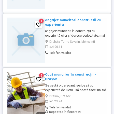
angajez muncitori constructii cu
1
experienta
angajez muncitori în construcții cu
experiență ofer și doresc seriozitate. mai
multe detalii pot oferi la telefon. plata la zi
Drobeta-Turnu Severin, Mehedinti
sau saptamanal.
azi 00:11
Telefon validat
Caut muncitor în construcții -
5
Brașov
Se caută o persoană serioasă cu
experiență de lucru - să poată face: un zid
de cărămidă DREPT, confecționare
Brasov, Brasov
cofrag, montare gresie, montare faianță,
ieri 23:24
tencuit, gletuit. NU este necesar să care
Telefon validat
sau să ridice lucruri grele.
Repostat în fiecare zi