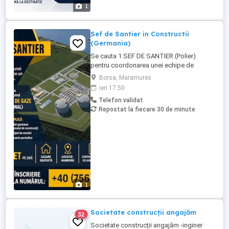
1
Sef de Santier in Constructii
(Germania)
Se cauta 1 SEF DE SANTIER (Polier)
pentru coordonarea unei echipe de
români de pe un santier din Germania. Se
Borsa, Maramures
lucreaza la constructia unui Terminal de
ieri 17:50
gaze (LNG Terminal). Atributiile implica
Telefon validat
cunoasterea limbii germane pentru citirea
Repostat la fiecare 30 de minute
planului de constructii, coordonarea
echipei de români, formarea ...
1
Societate construcții angajăm
32
Societate construcții angajăm -inginer