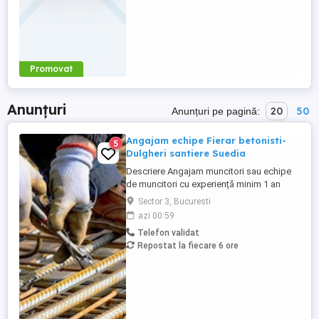
Promovat
Anunțuri
20
50
Anunțuri pe pagină:
Angajam echipe Fierar betonisti-
5
Dulgheri santiere Suedia
Descriere Angajam muncitori sau echipe
de muncitori cu experiență minim 1 an
pentru posturile de Fierar- Betonist și
Sector 3, Bucuresti
Dulgher- Cofrajor Locație:Gavle Suedia
azi 00:59
Proiect:-Centre date Activități specifice de
Telefon validat
cofrare și armare pentru structuri din
Repostat la fiecare 6 ore
beton: * Lucrări de cofrare pentru
elemente din beton * ...