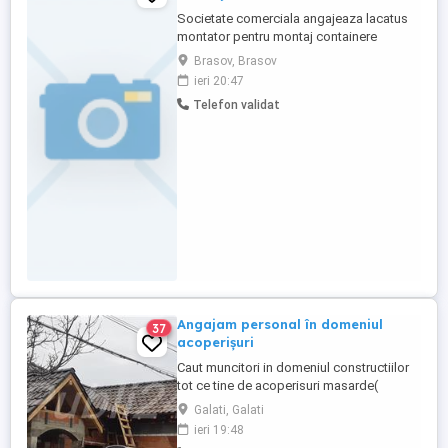
Societate comerciala angajeaza lacatus
montator pentru montaj containere
modulare, cu domiciliul in Brasov sau
Brasov, Brasov
imprejurimi, program de lucru luni - vineri.
ieri 20:47
Pentru detalii sunati la telefon , luni - joi.
Telefon validat
Angajam personal în domeniul
37
acoperișuri
Caut muncitori in domeniul constructiilor
tot ce tine de acoperisuri masarde(
dulgherie plus invelitori)
Galati, Galati
ieri 19:48