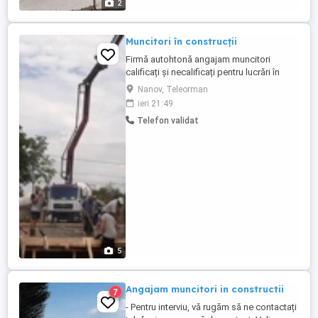
2
Muncitori în construcții
Firmă autohtonă angajam muncitori
calificați și necalificați pentru lucrări în
Teleorman
Nanov, Teleorman
ieri 21:49
Telefon validat
5
Angajam muncitori in constructii
7
- Pentru interviu, vă rugăm să ne contactați