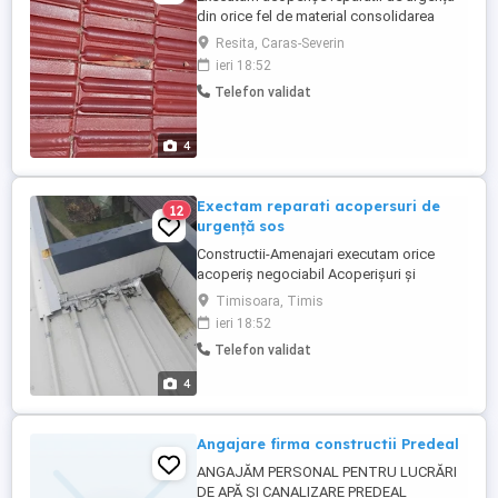
din orice fel de material consolidarea
acoperise vechi sau nov
Resita, Caras-Severin
ieri 18:52
Telefon validat
4
Exectam reparati acopersuri de
12
urgență sos
Constructii-Amenajari executam orice
acoperiș negociabil Acoperișuri și
reparații de urgență Dulgherie ,mansardări,
Timisoara, Timis
astereala -Montaj acoperis tigla metalica -
ieri 18:52
Reparatii acoperis tigla ceramica -Montaj
Telefon validat
invelitori acoperisuri -Remedieri infiltratii
acoperis -Vopsit acoperis - Sisteme
4
pluviale - Jgheaburi -
Dulgherie,mansardări, ...
Angajare firma constructii Predeal
ANGAJĂM PERSONAL PENTRU LUCRĂRI
DE APĂ ȘI CANALIZARE PREDEAL