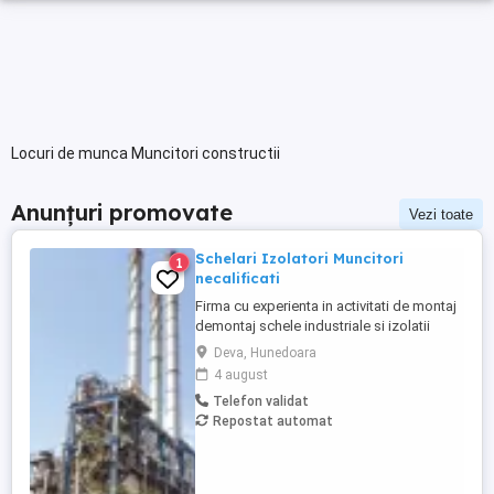
Locuri de munca Muncitori constructii
Anunțuri promovate
Vezi toate
Schelari Izolatori Muncitori
1
necalificati
Firma cu experienta in activitati de montaj
demontaj schele industriale si izolatii
industriale in rafinarii, combinate
Deva, Hunedoara
petrochimice, otelarii ofera locuri de
4 august
munca in Belgia pentru: - schelari
Telefon validat
muncitori necalificati pentru activitatea de
Repostat automat
montaj demontaj schele industriale; -
izolatori (vata+tabla) pentru ...