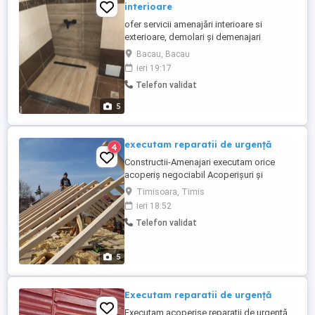
interioare
ofer servicii amenajări interioare si
exterioare, demolari și demenajari
apartamente și case in jud Bacau; servicii
Bacau, Bacau
de calitate , seriozitate și profesionalism.
ieri 19:17
Meseriaș cu vechime de peste 20 de ani in
Telefon validat
domeniu.,dețin autoutilitara basculabila
de 3,5 tone
5
executam reparatii de urgență
4
Constructii-Amenajari executam orice
acoperiș negociabil Acoperișuri și
reparații de urgență Dulgherie ,mansardări,
Timisoara, Timis
astereala -Montaj acoperis tigla metalica -
ieri 18:52
Reparatii acoperis tigla ceramica -Montaj
Telefon validat
invelitori acoperisuri -Remedieri infiltratii
acoperis -Vopsit acoperis - Sisteme
pluviale - Jgheaburi -
5
Dulgherie,mansardări, ...
Executam reparatii de urgență
Executam acoperișe reparatii de urgență