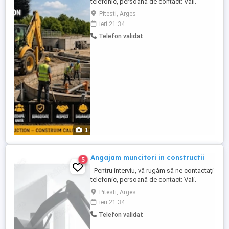
telefonic, persoană de contact: Vali. -
Lucrări civile și industriale pe raza
Pitesti, Arges
județului Argeș. - Transport zilnic asigurat
ieri 21:34
de la, pana la domiciliu. - Nu este permis
Telefon validat
consumul de alcool înainte sau în timpul
programului de lucru!
1
Angajam muncitori in constructii
5
- Pentru interviu, vă rugăm să ne contactați
telefonic, persoană de contact: Vali. -
Lucrări civile și industriale pe raza
Pitesti, Arges
județului Argeș. - Transport zilnic asigurat
ieri 21:34
de la, pana la domiciliu. - Nu este permis
Telefon validat
consumul de alcool înainte sau în timpul
programului de lucru!