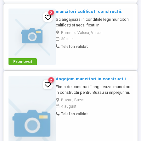
muncitori calificati constructii.
2
Sc angajeaza in conditiile legii muncitori
calificați si necalificati in
constructii.Cautam in special -dulgheri -
Ramnicu Valcea, Valcea
finisori -tencuitori tencuieli mecanizate -
30 iulie
muncitori necalificati. Se cauta oameni
Telefon validat
serioși muncitori si non alcool. -instalator -
sudor Relații doar la telefon . .Nu
raspundem la mesaje ...
Promovat
Angajam muncitori in constructii
2
Firma de constructii angajeaza: muncitori
in constructii pentru Buzau si imprejurimi.
Posesor permis conducere auto,
Buzau, Buzau
categoria B, constituie avantaj. Cazare,
4 august
diurna, transport asigurat de firma. Salariu
Telefon validat
avantajos functie de randament, pricepere
si indemanare profesionala, cuprins intre
2750ron - 5000ron ...