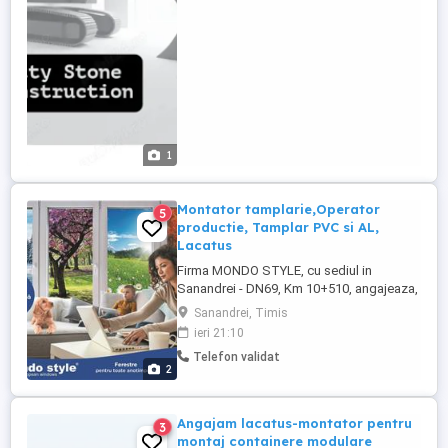
1
Montator tamplarie,Operator
5
productie, Tamplar PVC si AL,
Lacatus
Firma MONDO STYLE, cu sediul in
Sanandrei - DN69, Km 10+510, angajeaza,
in conditii avantajoase, Montator
Sanandrei, Timis
Tamplarie, Operator productie, Tamplar
ieri 21:10
PVC si AL, lacatus, etc. Cerinte: -
Telefon validat
experienta in domeniu - seriozitate -
2
disponibilitate pentru lucru in echipa -
permis de conducere - Cat B Se ofera: - ...
Angajam lacatus-montator pentru
3
montaj containere modulare