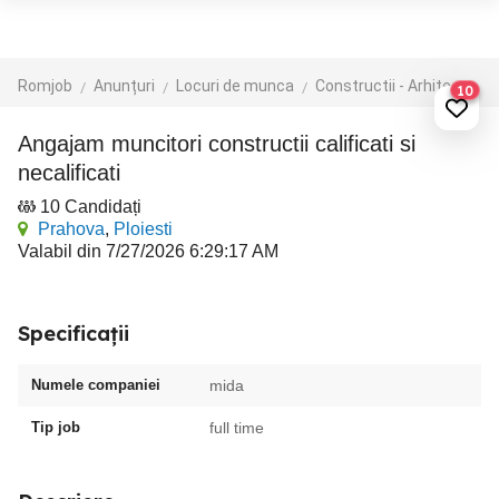
Romjob
Anunțuri
Locuri de munca
Constructii - Arhitectura - Design
10
angajam muncitori constructii calificati si
necalificati
10 Candidați
Prahova
,
Ploiesti
Valabil din 7/27/2026 6:29:17 AM
Specificații
Numele companiei
mida
Tip job
full time