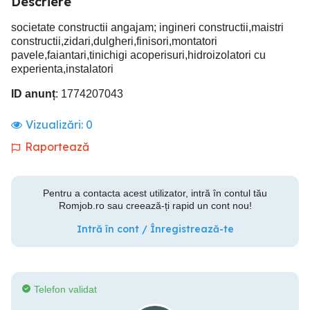
Descriere
societate constructii angajam; ingineri constructii,maistri
constructii,zidari,dulgheri,finisori,montatori
pavele,faiantari,tinichigi acoperisuri,hidroizolatori cu
experienta,instalatori
ID anunț
: 1774207043
Vizualizări:
0
Raportează
Pentru a contacta acest utilizator, intră în contul tău
Romjob.ro sau creează-ți rapid un cont nou!
Intră în cont / Înregistrează-te
Telefon validat