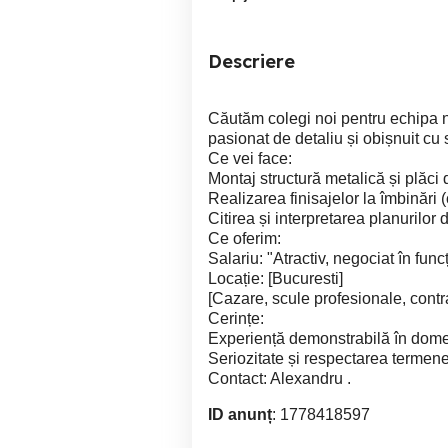
Descriere
Căutăm colegi noi pentru echipa n
pasionat de detaliu și obișnuit cu
Ce vei face:
Montaj structură metalică și plăci 
Realizarea finisajelor la îmbinări (
Citirea și interpretarea planurilor 
Ce oferim:
Salariu: "Atractiv, negociat în func
Locație: [Bucuresti]
[Cazare, scule profesionale, cont
Cerințe:
Experiență demonstrabilă în dom
Seriozitate și respectarea termene
Contact: Alexandru .
ID anunț
: 1778418597