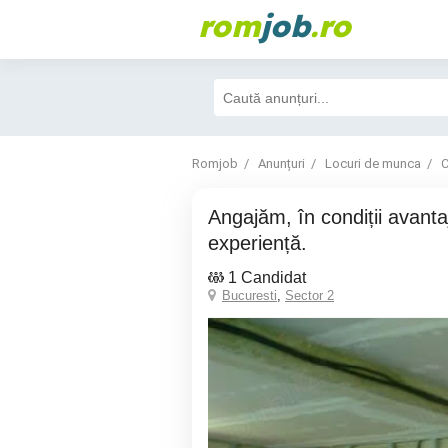
rom
job
.ro
Romjob
Anunțuri
Locuri de munca
C
Angajăm, în condiții avantajoase, rigipsari cu
experiență.
1 Candidat
Bucuresti
,
Sector 2