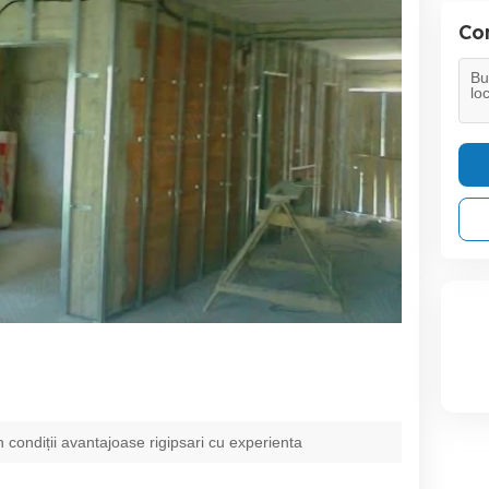
Con
 condiții avantajoase rigipsari cu experienta