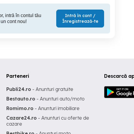
r, intră în contul tău
Intră în cont /
Înregistrează-te
 un cont nou!
Parteneri
Descarcă ap
Publi24.ro
- Anunturi gratuite
Bestauto.ro
- Anunturi auto/moto
Romimo.ro
- Anunturi imobiliare
Cazare24.ro
- Anunturi cu oferte de
cazare
Bestbike.ro
- Anunturi moto