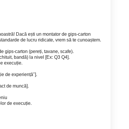
oastră! Dacă ești un montator de gips-carton
 standarde de lucru ridicate, vrem să te cunoaștem.
de gips-carton (pereți, tavane, scafe).
chituit, bandă) la nivel [Ex: Q3 Q4].
de execuție.
ție de experiență"].
ract de muncă].
eniu
lor de execuție.