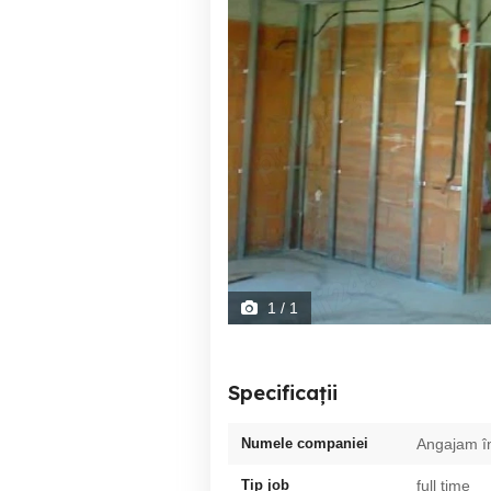
1
/ 1
Specificații
Numele companiei
Angajam în
Tip job
full time