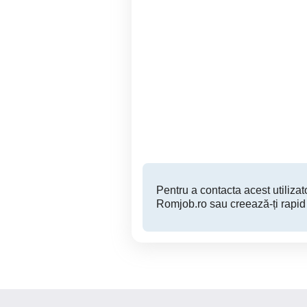
Angajam in constructii
Angajam in conditii de
l
Tulcea
Pentru a contacta acest utilizato
Romjob.ro sau creează-ți rapid