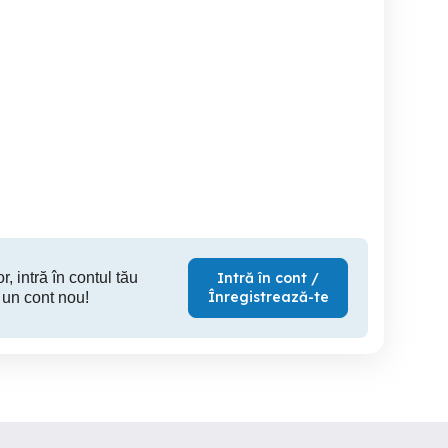
Schelari Izolatori
Angajam Santier naval
deplasare in TARA,
Muncitori necalificati;
Tulcea. 
acatusi, instalatori si
electricieni.
Tulcea
Tulcea
r, intră în contul tău
Intră în cont /
Înregistrează-te
 un cont nou!