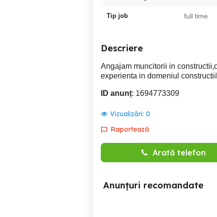
Tip job
full time
Descriere
Angajam muncitorii in constructii,c
experienta in domeniul constructiil
ID anunț
: 1694773309
Vizualizări:
0
Raportează
Arată telefon
Anunțuri recomandate