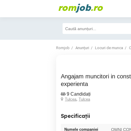
rom
job
.ro
Romjob
Anunțuri
Locuri de munca
C
Angajam muncitori in constructii cu
experienta
9 Candidați
Tulcea
,
Tulcea
Specificații
Numele companiei
OMNI CO