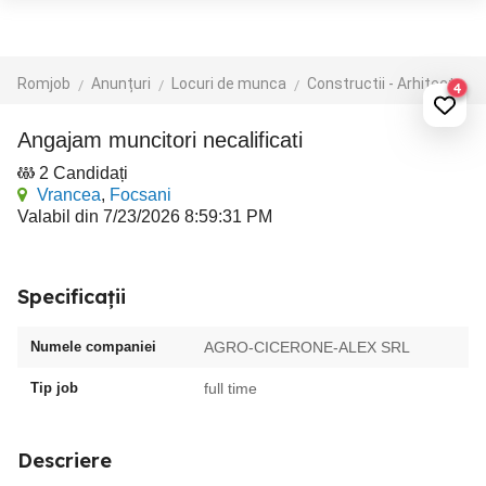
Romjob
Anunțuri
Locuri de munca
Constructii - Arhitectura - Design
4
Angajam muncitori necalificati
2 Candidați
Vrancea
,
Focsani
Valabil din 7/23/2026 8:59:31 PM
Specificații
Numele companiei
AGRO-CICERONE-ALEX SRL
Tip job
full time
Descriere