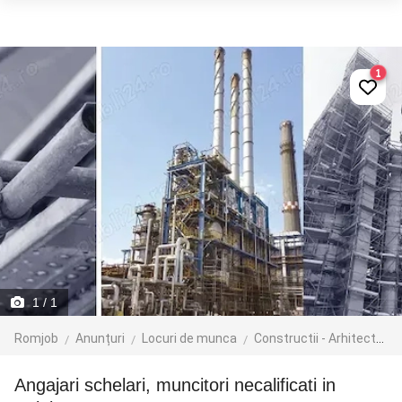
1
1
/ 1
Romjob
Anunțuri
Locuri de munca
Constructii - Arhitectura - Design
Angajari schelari, muncitori necalificati in