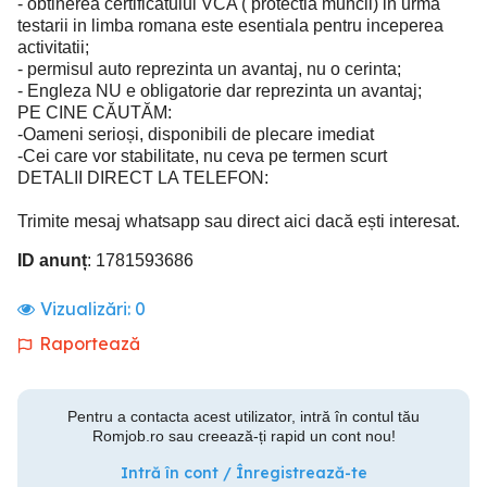
- obtinerea certificatului VCA ( protectia muncii) in urma
testarii in limba romana este esentiala pentru inceperea
activitatii;
- permisul auto reprezinta un avantaj, nu o cerinta;
- Engleza NU e obligatorie dar reprezinta un avantaj;
PE CINE CĂUTĂM:
-Oameni serioși, disponibili de plecare imediat
-Cei care vor stabilitate, nu ceva pe termen scurt
DETALII DIRECT LA TELEFON:
Trimite mesaj whatsapp sau direct aici dacă ești interesat.
ID anunț
: 1781593686
Vizualizări:
0
Raportează
Pentru a contacta acest utilizator, intră în contul tău
Romjob.ro sau creează-ți rapid un cont nou!
Intră în cont / Înregistrează-te