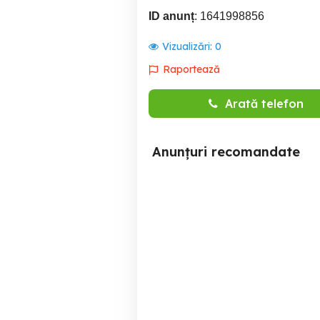
ID anunț
: 1641998856
Vizualizări:
0
Raportează
Arată telefon
Anunțuri recomandate
Angajăm în construcții
muncitori necalificați -
Ploiești
Brasov