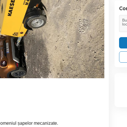
Con
domeniul șapelor mecanizate.