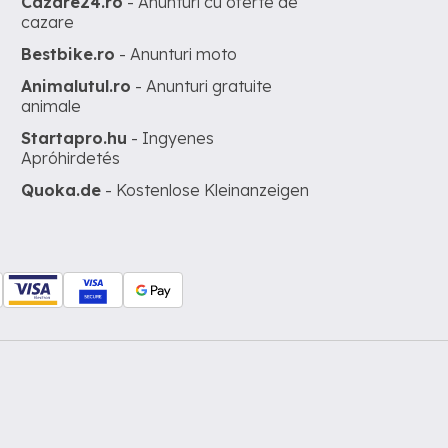
Cazare24.ro
- Anunturi cu oferte de
cazare
Bestbike.ro
- Anunturi moto
Animalutul.ro
- Anunturi gratuite
animale
Startapro.hu
- Ingyenes
Apróhirdetés
Quoka.de
- Kostenlose Kleinanzeigen