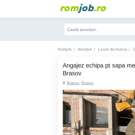
rom
job
.ro
Romjob
Anunțuri
Locuri de munca
C
Angajez echipa pt sapa mecanizată in
Brasov
Brasov
,
Brasov