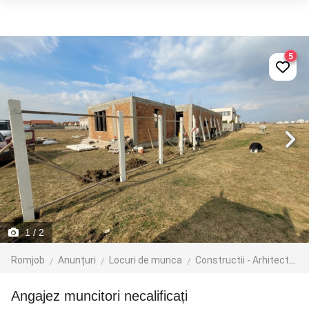
5
1
/ 2
Romjob
Anunțuri
Locuri de munca
Constructii - Arhitectura - Design
Angajez muncitori necalificați