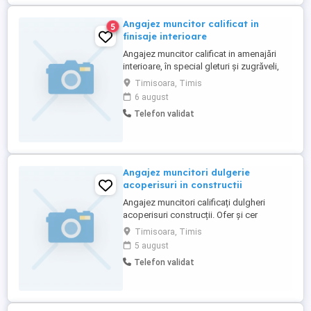
Angajez muncitor calificat in
5
finisaje interioare
Angajez muncitor calificat in amenajări
interioare, în special gleturi și zugrăveli,
ofer contract de muncă pe o perioadă
Timisoara, Timis
nedeterminată, salariul în funcție de
6 august
experiența, plata o dată la două
Telefon validat
săptămâni, program 8-17, luni-vineri,cu o
oră pauză la prânz, ofer și aștept
seriozitate din partea dv.
Angajez muncitori dulgerie
acoperisuri in constructii
Angajez muncitori calificați dulgheri
acoperisuri construcții. Ofer și cer
seriozitate. Ofer salariu atractiv. Mai multe
Timisoara, Timis
detalii la telefon.
5 august
Telefon validat