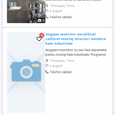
alaturi de un colectiv placut si disponibil
Timisoara, Timis
sa te ajute intr-o firma de constructii
6 august
serioasa. Pentru muncitorii calificati care
Telefon validat
isi doresc sa lucreze in domeniul
9
constructiilor le oferim mai multe
informatii la telefonul ...
Angajez muncitor necalificat
4
calificat montaj structuri metalice
hale industriale
Angajam muncitori cu sau fara experienta
pentru montaj hale industriale. Programul
de lucru este de la 7:30 pana la 16:30 cu 1
Timisoara, Timis
ora pauza de masa. Daca este cazul se
6 august
vor munci si sambetele si se vor plati
Telefon validat
dublu. (7:30 - 12:00 program lucru
sambata). Se ofera contract de munca pe
perioada nedeterminata ...