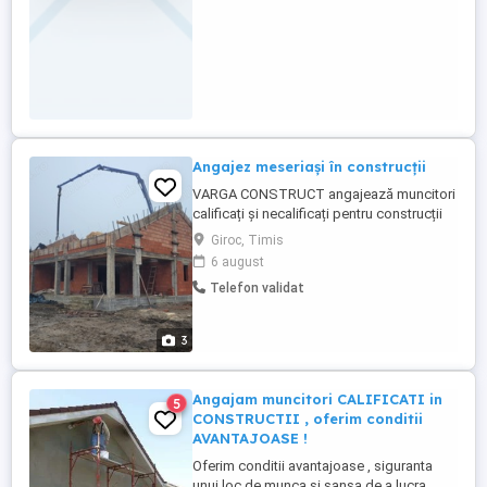
Angajez meseriași în construcții
VARGA CONSTRUCT angajează muncitori
calificați și necalificați pentru construcții
interioare și exterioare Se oferă transport
Giroc, Timis
cu mașinile firmei sau decontare motorină.
6 august
Salariile încep de la 200 ron pe zi până la
Telefon validat
400 ron. Program: 08:00 - 18:00 Luni -
Vineri 08:00 - 15:00 Sâmbătă ( Opțional )
3
Angajam muncitori CALIFICATI in
5
CONSTRUCTII , oferim conditii
AVANTAJOASE !
Oferim conditii avantajoase , siguranta
unui loc de munca si sansa de a lucra