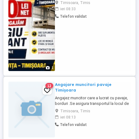
MACARAGII POD RULANT cu calificare
Timisoara, Timis
macaragiu grupa E + autorizatie Iscir
ieri 08:33
valabila!!! - Salariul intre 7000- 7500 lei NET
Telefon validat
- Ore suplimentare plătite - Loc de muncă
stabil și sigur - Angajare imediată. Sună
acum pentru ...
1
Angajare muncitori pavaje
12
Timișoara
Angajez muncitor care a lucrat cu pavaje,
borduri .Se asigura transportul la locul de
muncă cu plecare de la Aem .Se face
Timisoara, Timis
angajare . Salariu 5000 - 6000 lei .Banii se
ieri 08:13
dau la două săptămâni.!!. Nu avem cazare
Telefon validat
! Tel.