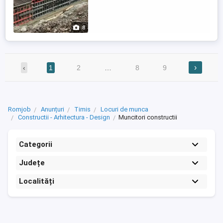
să te alături echipei noastre! Ce îți oferim:
Transport asigurat către și de la șantier
Cazare ...
8
›
‹
1
2
…
8
9
Romjob
Anunțuri
Timis
Locuri de munca
Constructii - Arhitectura - Design
Muncitori constructii
Categorii
Județe
Localități