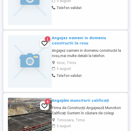
5 august
Telefon validat
Angajez oameni in domeniu
1
constructii la rosu
Angajez oameni in domeniu constructii la
rosu,mai multe detalii la telefon.
Giroc, Timis
5 august
Telefon validat
Angajăm muncitorii calificați
4
Firma de Construcții Angajează Muncitori
Calificați Suntem în căutare de colegi
pentru proiectele noastre din Timișoara.
Timisoara, Timis
Dacă ești dornic să lucrezi într-un mediu
5 august
profesionist și bine organizat, te invităm