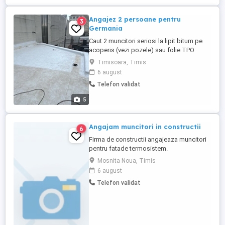
Angajez 2 persoane pentru
3
Germania
Caut 2 muncitori seriosi la lipit bitum pe
acoperis (vezi pozele) sau folie TPO
Contract de munca pe Germania (Leipzig)
Timisoara, Timis
Salar 2500 in functie de experienta Ofer
6 august
cazare si transport gratuit la locul de
Telefon validat
munca Detalii le telefon
5
Angajam muncitori in constructii
6
Firma de constructii angajeaza muncitori
pentru fatade termosistem.
Mosnita Noua, Timis
6 august
Telefon validat