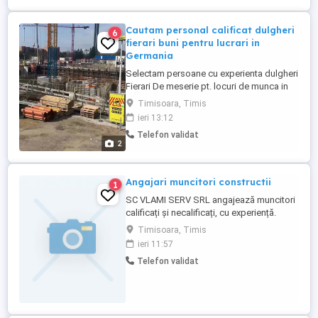
Cautam personal calificat dulgheri
6
fierari buni pentru lucrari in
Germania
Selectam persoane cu experienta dulgheri
Fierari De meserie pt. locuri de munca in
Germania ? D. M. Cu Nr tel și numele Au un
Timisoara, Timis
plus cei care trimit video competente Vezi
ieri 13:12
si celelalte anunturi din contul meu, poate
Telefon validat
gasesti ceva de folos Cereti poze video
2
pe whatsapp ce e de facut
Angajari muncitori constructii
1
SC VLAMI SERV SRL angajează muncitori
calificați și necalificați, cu experiență.
Oferim contract de munca perioada
Timisoara, Timis
nedeterminata, cazare și decontare
ieri 11:57
transport.
Telefon validat