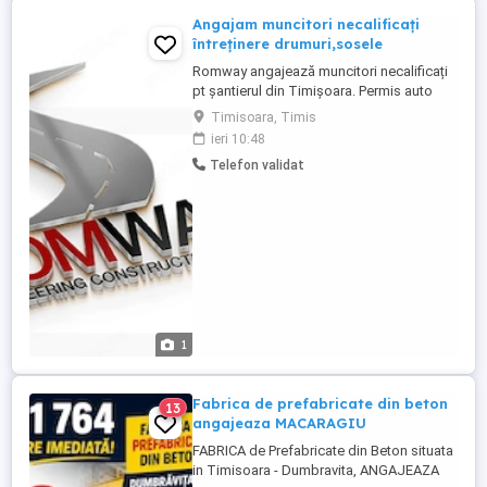
Angajam muncitori necalificați
întreținere drumuri,sosele
Romway angajează muncitori necalificați
pt șantierul din Timișoara. Permis auto
obligatoriu Cei interesați va rog sa sunati
Timisoara, Timis
la Nr
ieri 10:48
Telefon validat
1
Fabrica de prefabricate din beton
13
angajeaza MACARAGIU
FABRICA de Prefabricate din Beton situata
in Timisoara - Dumbravita, ANGAJEAZA