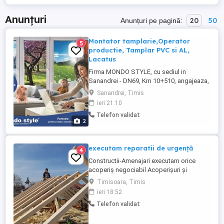
Anunțuri
20
50
Anunțuri pe pagină:
Montator tamplarie,Operator
5
productie, Tamplar PVC si AL,
Lacatus
Firma MONDO STYLE, cu sediul in
Sanandrei - DN69, Km 10+510, angajeaza,
in conditii avantajoase, Montator
Sanandrei, Timis
Tamplarie, Operator productie, Tamplar
ieri 21:10
PVC si AL, lacatus, etc. Cerinte: -
Telefon validat
experienta in domeniu - seriozitate -
2
disponibilitate pentru lucru in echipa -
permis de conducere - Cat B Se ofera: - ...
executam reparatii de urgență
4
Constructii-Amenajari executam orice
acoperiș negociabil Acoperișuri și
reparații de urgență Dulgherie ,mansardări,
Timisoara, Timis
astereala -Montaj acoperis tigla metalica -
ieri 18:52
Reparatii acoperis tigla ceramica -Montaj
Telefon validat
invelitori acoperisuri -Remedieri infiltratii
acoperis -Vopsit acoperis - Sisteme
pluviale - Jgheaburi -