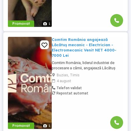
Promovat
1
Comtim România angajează
Lăcătuș mecanic - Electrician -
Electromecanic Venit NET 4000-
7000 Lei
Comtim România, liderul industriei de
procesare a cărnii, angajează Lăcătuș
mecanic - Electrician - Electromecanic
Buzias, Timis
pentru divizia Ferme. Cerințe: Studii medii,
4 august
calificare în domeniu; Experiență în
Telefon validat
domeniu minim 1 an constituie un avantaj.
Repostat automat
Responsabilități: Execută lucrări de
întreținere și reparații ...
Promovat
1