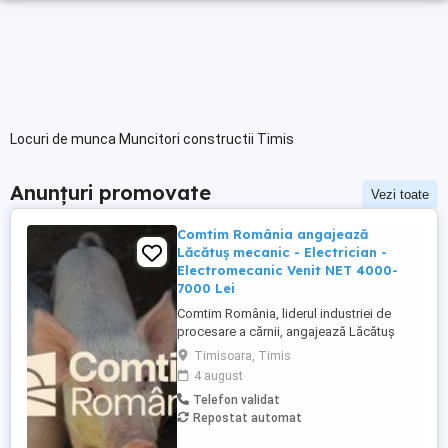
Locuri de munca Muncitori constructii Timis
Anunțuri promovate
Vezi toate
Comtim România angajează
Lăcătuș mecanic - Electrician -
Electromecanic Venit NET 4000-
7000 Lei
Comtim România, liderul industriei de
procesare a cărnii, angajează Lăcătuș
mecanic - Electrician - Electromecanic
Timisoara, Timis
pentru divizia Ferme. Cerințe: Studii medii,
4 august
calificare în domeniu; Experiență în
Telefon validat
domeniu minim 1 an constituie un avantaj.
Repostat automat
Responsabilități: Execută lucrări de
întreținere și reparații ...