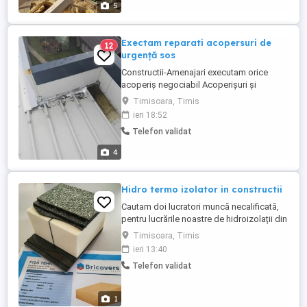
5
Dulgherie,mansardări, ...
Exectam reparati acopersuri de
12
urgență sos
Constructii-Amenajari executam orice
acoperiș negociabil Acoperișuri și
reparații de urgență Dulgherie ,mansardări,
Timisoara, Timis
astereala -Montaj acoperis tigla metalica -
ieri 18:52
Reparatii acoperis tigla ceramica -Montaj
Telefon validat
invelitori acoperisuri -Remedieri infiltratii
acoperis -Vopsit acoperis - Sisteme
4
pluviale - Jgheaburi -
Dulgherie,mansardări, ...
Hidro termo izolator in constructii
Cautam doi lucratori muncă necalificată,
pentru lucrările noastre de hidroizolații din
Timișoara și Arad. Rolul lor va fi de ajutor
Timisoara, Timis
de hidroizolator. Salariul este negociabil,
ieri 13:40
oficial în funcție de competențe. Se oferă
Telefon validat
contract de angajare cu toate formele
legale.. Cosmin DRAGOTOIU mob: ...
1