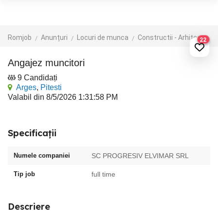
Romjob
Anunțuri
Locuri de munca
Constructii - Arhitectura - Design
22
Angajez muncitori
9 Candidați
Arges
,
Pitesti
Valabil din 8/5/2026 1:31:58 PM
Specificații
Numele companiei
SC PROGRESIV ELVIMAR SRL
Tip job
full time
Descriere