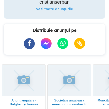
cristianserban
Vezi toate anunțurile
Distribuie anunțul pe
Anunt angajare -
societate angajeaza
Muncitor in constructii
Dulgheri și finisori
muncitor in constructii
stru
finisaje interioare
,amena