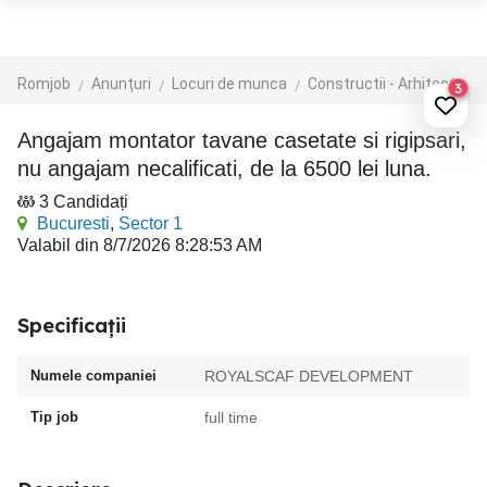
Romjob
Anunțuri
Locuri de munca
Constructii - Arhitectura - Design
3
Angajam montator tavane casetate si rigipsari,
nu angajam necalificati, de la 6500 lei luna.
3 Candidați
Bucuresti
,
Sector 1
Valabil din 8/7/2026 8:28:53 AM
Specificații
Numele companiei
ROYALSCAF DEVELOPMENT
Tip job
full time