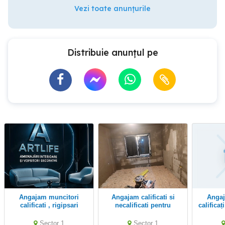
Vezi toate anunțurile
Distribuie anunțul pe
angajam muncitori
Angajam calificati si
Angajăm muncitori
calificati , rigipsari
necalificati pentru
calificaț
interioare
c
Sector 1
Sector 1