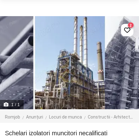
2
1
/ 1
Romjob
Anunțuri
Locuri de munca
Constructii - Arhitectura - Design
Schelari izolatori muncitori necalificati