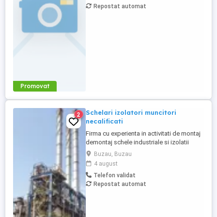
Repostat automat
si indemanare profesionala, cuprins intre
2750ron - 5000ron ...
Promovat
Schelari izolatori muncitori
2
necalificati
Firma cu experienta in activitati de montaj
demontaj schele industriale si izolatii
industriale in rafinarii, combinate
Buzau, Buzau
petrochimice, otelarii ofera locuri de
4 august
munca in Belgia pentru: - schelari
Telefon validat
muncitori necalificati pentru activitatea de
Repostat automat
montaj demontaj schele industriale; -
izolatori (vata+tabla) pentru ...