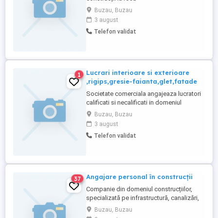
Buzau, Buzau
3 august
Telefon validat
Lucrari interioare si exterioare
1
,rigips,gresie-faianta,glet,fatade
Societate comerciala angajeaza lucratori
calificati si necalificati in domeniul
constructiilor! Lasati numarul de telefon
Buzau, Buzau
pentru a va putea contacta! Multumim
3 august
anticipat!
Telefon validat
Angajare personal în construcții
37
Companie din domeniul construcțiilor,
specializată pe infrastructură, canalizări,
terasamente angajează în condiții
Buzau, Buzau
avantajoase, personal cu experiență