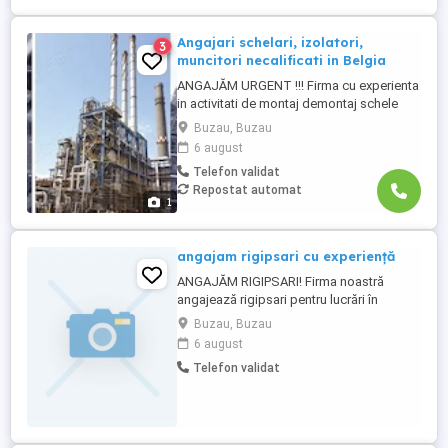
Angajari schelari, izolatori,
3
muncitori necalificati in Belgia
ANGAJĂM URGENT !!! Firma cu experienta
in activitati de montaj demontaj schele
industriale si izolatii industriale in rafinarii,
Buzau, Buzau
combinate petrochimice, otelarii, ofera
6 august
locuri de munca in Belgia pentru: - schelari
Telefon validat
muncitori necalificati pentru activitatea de
Repostat automat
montaj demontaj schele industriale; -
1
izolatori ...
angajam rigipsari cu experiență
ANGAJĂM RIGIPSARI! Firma noastră
angajează rigipsari pentru lucrări în
București. Lucrări sigure și pe termen lung
Buzau, Buzau
Transport asigurat (navetă) din Buzău
6 august
Salariu atractiv, negociabil în funcție de
Telefon validat
experiență, seriozitate și performanță
Începere imediată Căutăm oameni serioși
și responsabili! Nu ...