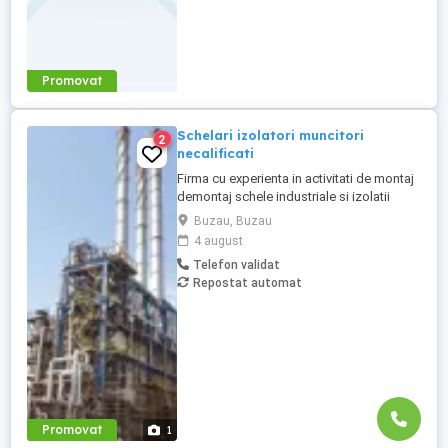
Promovat
Schelari izolatori muncitori
2
necalificati
Firma cu experienta in activitati de montaj
demontaj schele industriale si izolatii
industriale in rafinarii, combinate
Buzau, Buzau
petrochimice, otelarii ofera locuri de
4 august
munca in Belgia pentru: - schelari
Telefon validat
muncitori necalificati pentru activitatea de
Repostat automat
montaj demontaj schele industriale; -
izolatori (vata+tabla) pentru ...
Promovat
1