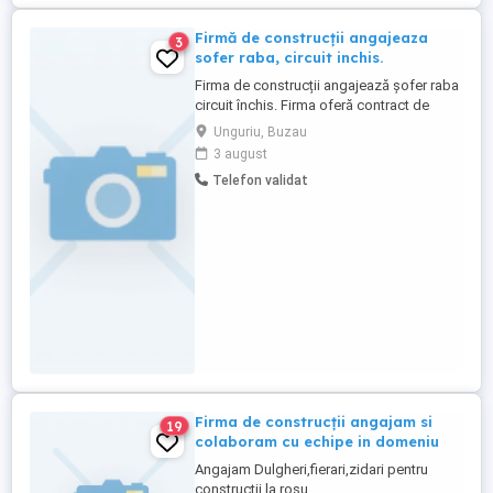
Firmă de construcții angajeaza
3
sofer raba, circuit inchis.
Firma de construcții angajează șofer raba
circuit închis. Firma oferă contract de
munca perioadă nedeterminata, program
Unguriu, Buzau
8 ore, salariu atractiv.
3 august
Telefon validat
Firma de construcții angajam si
19
colaboram cu echipe in domeniu
Angajam Dulgheri,fierari,zidari pentru
construcții la rosu