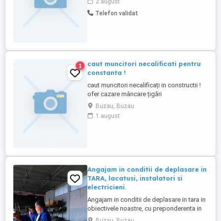
2 august
pentru următoarele funcții: - Inginer
Telefon validat
construcții civile - Șef șantier - Gestionar
depozit și sau șantier - Șofer profesionist
- Excavatorist - Buldoexcavatorist - ...
caut muncitori necalificati pentru
1
constanta !
caut muncitori necalificați in constructii !
ofer cazare mâncare țigări
Buzau, Buzau
1 august
Angajam in conditii de deplasare in
TARA, lacatusi, instalatori si
electricieni.
Angajam in conditii de deplasare in tara in
obiectivele noastre, cu preponderenta in
Bucuresti. - Se asigura cazare, diurna si
Buzau, Buzau