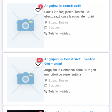
Angajez in constructii
1
Caut 1 2 băieți pentru lucrări. Se
efectuează case la roșu , demolări
,finisaje interioare și exterioare. Plata se
Buzau, Buzau
face la 2 săptămâni. Se da proba de lucru
6 august
,una sau 2 zile și după se stabilește cât se
Telefon validat
oferă că salariu. Lucrările sunt în Buzău
l.Cei interesați să lase mesaj cu numărul
de telefon și îi ...
Angajari în Constructii pentru
43
Germania!
Angajăm in Germania zona Stuttgart
muncitori cu experiență la
interioare,Rigipsari cu experienta și izolatii
Buzau, Buzau
exterioare(Fatade),Necalificati cu
5 august
experienta, Se cere: Seriozitate,
Telefon validat
randament si calitate pentru un salariu
care poate fi negociat in funcție de meritul
fiecăruia Se cauta persoane care Nu au ...