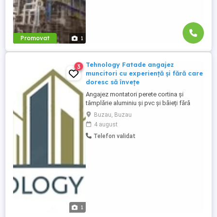
Promovat
1
Tehnology Fatade angajez
3
muncitori cu experiență și fără care
doresc să învețe
Angajez montatori perete cortina și
tâmplărie aluminiu și pvc și băieți fără
experienta care vor să învețe
Buzau, Buzau
4 august
Telefon validat
1