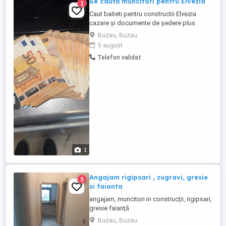
Se caută muncitori pentru Elvezia
1
Caut baiteti pentru constructii Elvezia
cazare și documente de ședere plus
contract se ocupă firma salariul este de
Buzau, Buzau
pornire de la 5000 franci pina la 7000 cine
5 august
dorește contactați-mă la telefon
Telefon validat
1
Angajam rigipsari , zugravi, gresie
5
si faianta
angajam, muncitori in construcții, rigipsari,
gresie faianță
Buzau, Buzau