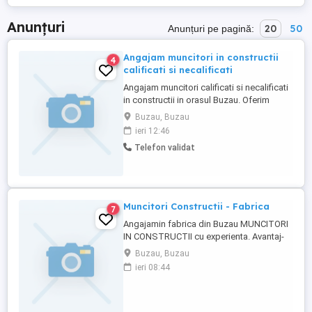
Anunțuri
20
50
Anunțuri pe pagină:
Angajam muncitori in constructii
4
calificati si necalificati
Angajam muncitori calificati si necalificati
in constructii in orasul Buzau. Oferim
contract de munca pe perioada
Buzau, Buzau
nedeterminata si salariu motivant! telefon:
ieri 12:46
Telefon validat
Muncitori Constructii - Fabrica
7
Angajamin fabrica din Buzau MUNCITORI
IN CONSTRUCTII cu experienta. Avantaj-
calificarea in domeniu. Program fix: 8h zi
Buzau, Buzau
luni- vineri. Se ofera: salariul stabilit dupa
ieri 08:44
proba de lucru + tichete 40 lei zi + prime +
asigurare privata sanatate + alte beneficii.
Daca iti doresti un loc de munca sigur si ...