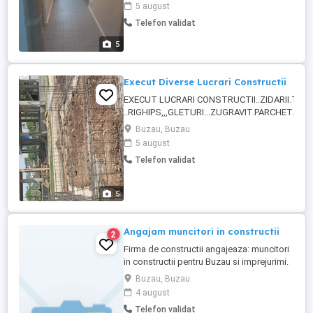
5 august
Telefon validat
5
Execut Diverse Lucrari Constructii
EXECUT LUCRARI CONSTRUCTII..ZIDARII.TENCU
..RIGHIPS,,,GLETURI...ZUGRAVIT.PARCHET..FAI
SI CU FIRME DE CONSTRUCTII .. ROG SERIOZI
Buzau, Buzau
FLORIN....
5 august
Telefon validat
5
Angajam muncitori in constructii
2
Firma de constructii angajeaza: muncitori
in constructii pentru Buzau si imprejurimi.
Posesor permis conducere auto,
Buzau, Buzau
categoria B, constituie avantaj. Cazare,
4 august
diurna, transport asigurat de firma. Salariu
Telefon validat
avantajos functie de randament, pricepere