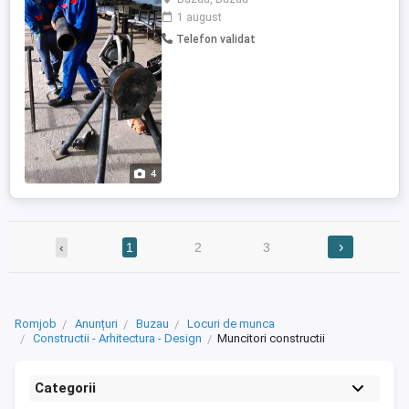
decontarea tuturor cheltuielilor, inclusiv
1 august
transport. - Cazare de foarte buna calitate,
Telefon validat
Pensiuni, Motel, Apartamente de foarte
buna calitate cu dotari complete, aer
conditionat, ...
4
›
‹
1
2
3
Romjob
Anunțuri
Buzau
Locuri de munca
Constructii - Arhitectura - Design
Muncitori constructii
Categorii