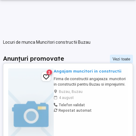
Locuri de munca Muncitori constructii Buzau
Anunțuri promovate
Vezi toate
Angajam muncitori in constructii
2
Firma de constructii angajeaza: muncitori
in constructii pentru Buzau si imprejurimi.
Posesor permis conducere auto,
Buzau, Buzau
categoria B, constituie avantaj. Cazare,
4 august
diurna, transport asigurat de firma. Salariu
Telefon validat
avantajos functie de randament, pricepere
Repostat automat
si indemanare profesionala, cuprins intre
2750ron - 5000ron ...