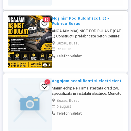
Mașinist Pod Rulant (cat. E) -
13
Fabrica Buzau
ANGAJĂM MAȘINIST POD RULANT (CAT.
E) Construcții prefabricate beton Cerințe:
Calificare pod rulant (cat. E) Studii: școală
Buzau, Buzau
profesională liceu 3 6 luni experiență
ieri 08:15
(avantaj) Seriozitate și punctualitate
Telefon validat
Responsabilități: Operare pod rulant +
manipulare elemente prefabricate, cofrare
1
...
Angajam necalificati si electricienti
6
Marim echipele! Firma atestata grad 2AB,
specializata in instalatii electrice: Muncitor
necalificat 3500 lei Ajutor electrician 4200
Buzau, Buzau
lei.(experienta minima in domeniu)
6 august
Electrician, incepand cu 5500+ lei net in
Telefon validat
functie de experienta. Pentru mai multe
detalii mesaj WA sau telefonic la numărul
...