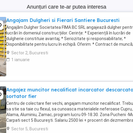
Anunțuri care te-ar putea interesa
Angajam Dulgheri si Fierari Santiere Bucuresti
Angajăm Dulgher Societatea FIMA BC SRL angajează dulgher pent
lucrări în domeniul construcțiilor. Cerințe: * Experiență în lucrări de
dulgherie constituie avantaj; * Seriozitate și responsabilitate; *
Disponibilitate pentru lucru în echipă. Oferim: * Contract de muncă;
Salariu motivant, plătit ...
Sector 2, Bucuresti
1 ianuarie
Angajez muncitor necalificat incarcator descarcat
sortator fier
Centru de colectare fier vechi, angajam muncitor necalificat. Trebu
sa stie sa taie cu flexul, sa cunoasca materialele neferoase Cupru,
Alama, Aluminiu, Zamac, program lucru 09-18.30. Zona Pucheni -Mu
Carpati sect 5 București. Salariu 2500 lei + procent din dezmembra
Contact
Sector 5, Bucuresti