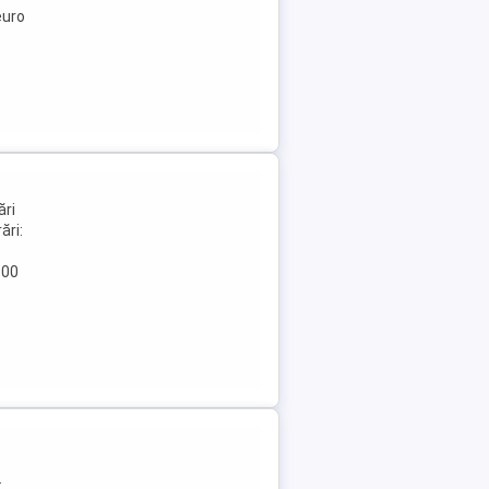
euro
ări
ări:
800
: