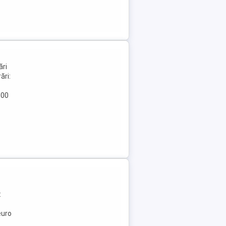
ări
ări:
800
:
euro