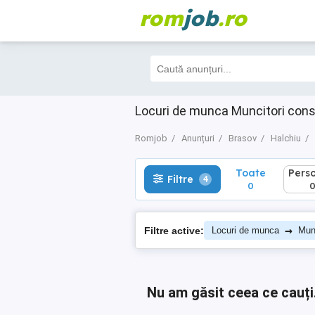
rom
job
.ro
Toate
Perso
Filtre
4
0
0
Locuri de munca Muncitori cons
Romjob
Anunțuri
Brasov
Halchiu
Toate
Pers
Filtre
4
0
→
Filtre active:
Locuri de munca
Munc
Nu am găsit ceea ce cauți