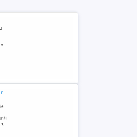
ru
 *
or
ie
ntii
ri.