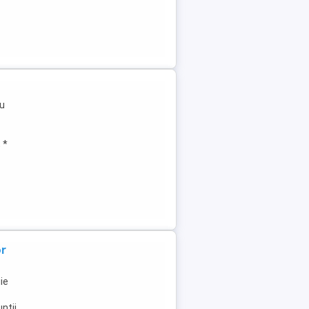
ru
 *
or
ie
ntii