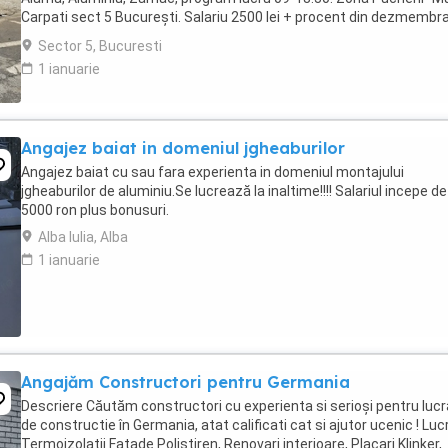
Carpati sect 5 București. Salariu 2500 lei + procent din dezmembra
Contact
Sector 5, Bucuresti
1 ianuarie
Angajez baiat in domeniul jgheaburilor
Angajez baiat cu sau fara experienta in domeniul montajului
jgheaburilor de aluminiu.Se lucrează la inaltime!!!! Salariul incepe de
5000 ron plus bonusuri.
Alba Iulia, Alba
1 ianuarie
Angajăm Constructori pentru Germania
Descriere Căutăm constructori cu experienta si serioși pentru lucr
de constructie în Germania, atat calificati cat si ajutor ucenic ! Lucr
Termoizolatii Fatade Polistiren, Renovari interioare, Placari Klinker,