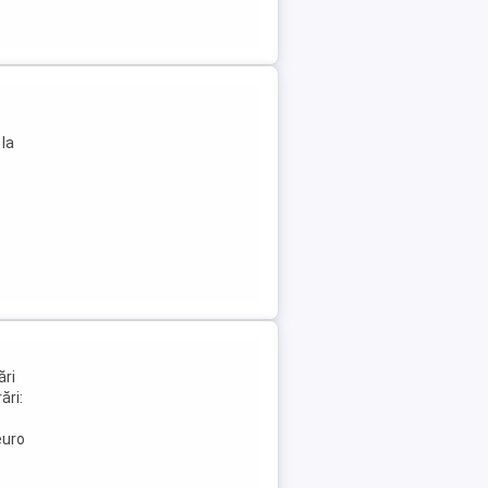
 la
ări
ări:
euro