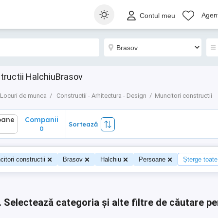
ane
Companii
Sortează
Agenț
Contul meu
0
tructii HalchiuBrasov
Locuri de munca
Constructii - Arhitectura - Design
Muncitori constructii
oane
Companii
Sortează
0
0
itori constructii
Brasov
Halchiu
Persoane
Șterge toate 
.
Selectează categoria și alte filtre de căutare pe