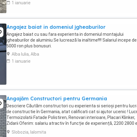
1 ianuarie
Angajez baiat in domeniul jgheaburilor
Angajez baiat cu sau fara experienta in domeniul montajului
jgheaburilor de aluminiu.Se lucrează la inaltime!!!! Salariul incepe de
5000 ron plus bonusuri.
Alba Iulia, Alba
1 ianuarie
Angajăm Constructori pentru Germania
Descriere Căutăm constructori cu experienta si serioși pentru lucr
de constructie în Germania, atat calificati cat si ajutor ucenic ! Lucr
Termoizolatii Fatade Polistiren, Renovari interioare, Placari Klinker,
Zidarii Oferim: salariu atractiv în funcție de experiență, 2200 2800 
NET ( 15,00 ...
Slobozia, Ialomita