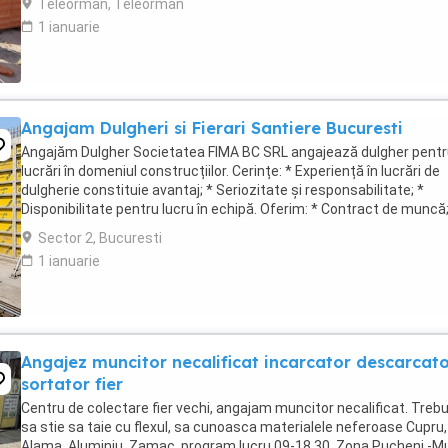
Teleorman, Teleorman
1 ianuarie
Angajam Dulgheri si Fierari Santiere Bucuresti
Angajăm Dulgher Societatea FIMA BC SRL angajează dulgher pent
lucrări în domeniul construcțiilor. Cerințe: * Experiență în lucrări de
dulgherie constituie avantaj; * Seriozitate și responsabilitate; *
Disponibilitate pentru lucru în echipă. Oferim: * Contract de muncă;
Salariu motivant, plătit ...
Sector 2, Bucuresti
1 ianuarie
Angajez muncitor necalificat incarcator descarcat
sortator fier
Centru de colectare fier vechi, angajam muncitor necalificat. Trebu
sa stie sa taie cu flexul, sa cunoasca materialele neferoase Cupru,
Alama, Aluminiu, Zamac, program lucru 09-18.30. Zona Pucheni -Mu