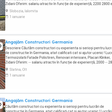
Zidarii Oferim: salariu atractiv în funcție de experiență, 2200 2800 
NET ( 15,00 ...
Slobozia, Ialomita
1 ianuarie
Angajăm Constructori Germania
Descriere Căutăm constructori cu experienta si serioși pentru lucr
de constructie în Germania, atat calificati cat si ajutor ucenic ! Lucr
Termoizolatii Fatade Polistiren, Renovari interioare, Placari Klinker,
Zidarii Oferim: -- salariu atractiv în funcție de experiență, 2000 -- 2
euro NET ...
Slatina, Olt
1 ianuarie
Angajăm Constructori Germania
Căutăm constructori cu experienta si serioși pentru lucrări de
constructie în Germania, atat calificati cat si ajutor ucenic ! Lucrări