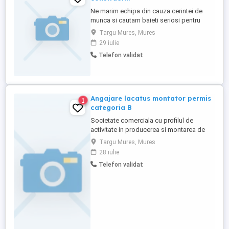
Ne marim echipa din cauza cerintei de
munca si cautam baieti seriosi pentru
munca in constructii pe raza judetului
Targu Mures, Mures
Mures.Pentru mai multe detalii,ma puteti
29 iulie
suna la numarul .
Telefon validat
Angajare lacatus montator permis
1
categoria B
Societate comerciala cu profilul de
activitate in producerea si montarea de
tamplarie PVC angajeaza lacatus montator
Targu Mures, Mures
obligatoriu permis de conducere
28 iulie
categoria B , programul de lucru fiind de
Telefon validat
luni pana vineri de la ora 7 la 15. Detalii si
informatii la tel. intre orele 9-13