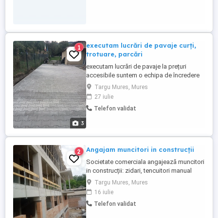
executam lucrări de pavaje curți,
1
trotuare, parcări
executam lucrări de pavaje la prețuri
accesibile suntem o echipa de încredere
mai multe detalii la telefon
Targu Mures, Mures
27 iulie
Telefon validat
3
Angajam muncitori in construcții
2
Societate comerciala angajează muncitori
in construcții: zidari, tencuitori manual
mecanizat, montatori vata minerala etc. Se
Targu Mures, Mures
oferă angajare cu CM salar motivant de la
16 iulie
250 lei 8 h ,plus bonusuri pt
Telefon validat
realizări,transport la șantier asigurat sau
plătit,echipament de lucru etc.