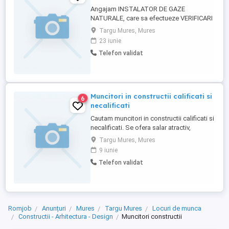
Angajam INSTALATOR DE GAZE
NATURALE, care sa efectueze VERIFICARI
si REVIZII TEHNICE la instalatia de utilizare
Targu Mures, Mures
gaze naturale IUGN, cu experienta minima
23 iunie
de 1 an.
Telefon validat
Muncitori in constructii calificati si
6
necalificati
Cautam muncitori in constructii calificati si
necalificati. Se ofera salar atractiv,
calificare la locul de munca, bonusuri pe
Targu Mures, Mures
masura realizarilor. Se cere seriozitate,
9 iunie
punctualitate si spirit de echipa
Telefon validat
Romjob
Anunțuri
Mures
Targu Mures
Locuri de munca
Constructii - Arhitectura - Design
Muncitori constructii