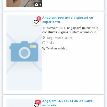
4
Angajam zugravi si rigipsari cu
5
experienta
THAMVALY S.R.L. angajează muncitori în
construcții Zugravi Suntem o firmă cu o
experiență solidă de peste 10 ani în
Targu Mures, Mures
domeniul construcțiilor, specializată în
7 iulie
amenajări interioare, finisaje și montaj
Telefon validat
gips-carton. Căutăm colegi serioși,
implicați și dornici să lucreze într-un
mediu stabil, în care munca ...
Angajăm INSTALATOR de Gaze
24
naturale