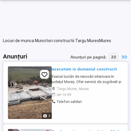
Locuri de munca Muncitori constructii Targu MuresMures
Anunțuri
20
50
Anunțuri pe pagină:
executam in domeniul constructi
Execut lucrări de renovări interioare în
județul Mureș. Ofer servicii de zugrăveli și
vopsitorii interioare, gletuire și finisaje,
Targu Mures, Mures
montaj plasă din fibră de sticlă, șlefuire și
ieri 16:09
amorsare, îndepărtare mucegai și tratare
Telefon validat
pereți, reparații pereți și tavane, montaj
parchet laminat, renovări complete
apartamente ...
2