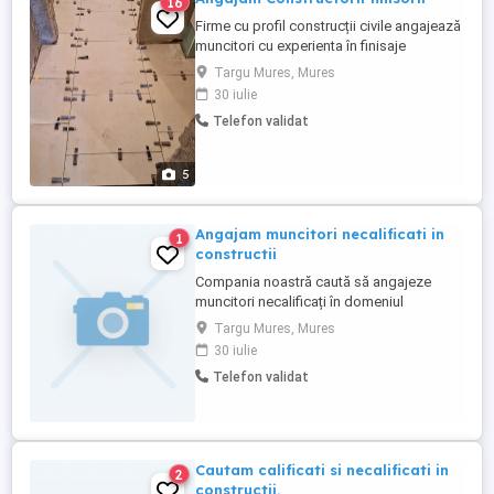
16
Firme cu profil construcții civile angajează
muncitori cu experienta în finisaje
interioare și exterioare se oferă salar
Targu Mures, Mures
începând de la 4500 lei, angajare și
30 iulie
program de 8 ore de luni până vineri
Telefon validat
lucrările se desfășoară DOAR pe rază
județului Mureș. Avem nevoie și de
muncitori necalificați cu minime
5
cunoștințe ...
Angajam muncitori necalificati in
1
constructii
Compania noastră caută să angajeze
muncitori necalificați în domeniul
construcțiilor, pentru a susține proiectele
Targu Mures, Mures
în desfășurare și viitoare.
30 iulie
Responsabilitățile postului includ
Telefon validat
sprijinirea echipelor pe șantier în diverse
activități legate de construcții, cum ar fi
manipularea materialelor, curățenia ...
Cautam calificati si necalificati in
2
constructii.