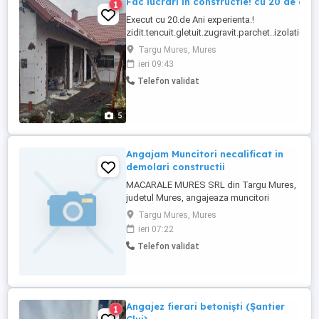
Fac lucrari in constructie! cu 20 de ani
1
Execut cu 20.de Ani experienta.!
zidit.tencuit.gletuit.zugravit.parchet..izolatie.p
múlt LA Tell!!!
Targu Mures, Mures
ieri 09:43
Telefon validat
5
Angajam Muncitori necalificat in
demolari constructii
MACARALE MURES SRL din Targu Mures,
judetul Mures, angajeaza muncitori
necalificati in demolari constructii. Oferim:
Targu Mures, Mures
Mediu stabil de lucru, seriozitate si
ieri 07:22
posibilitate de dezvoltare profesionala.
Telefon validat
Alatura-te echipei noastre! Va asteptam
CV-urile prin mesaj!
Angajez fierari betoniști (Șantier
1