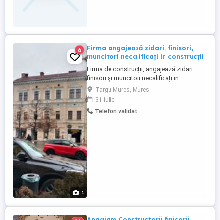
Firma angajează zidari, finisori,
6
muncitori necalificați in construcții
Firma de construcții, angajează zidari,
finisori și muncitori necalificați in
construcții cu CM.Avantaj permis cat B.
Targu Mures, Mures
31 iulie
Telefon validat
1
Angajam Constructorii finisorii