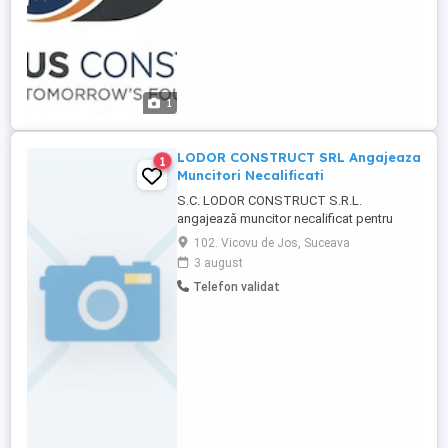
1
LODOR CONSTRUCT SRL Angajeaza
1
Muncitori Necalificati
S.C. LODOR CONSTRUCT S.R.L.
angajează muncitor necalificat pentru
activități specifice domeniului
102. Vicovu de Jos, Suceava
construcțiilor, în vederea extinderii echipei.
3 august
Persoana angajată va desfășura diverse
Telefon validat
lucrări de suport pe șantier, precum
manipularea materialelor de construcții,
menținerea curățeniei, pregătirea uneltelor
...