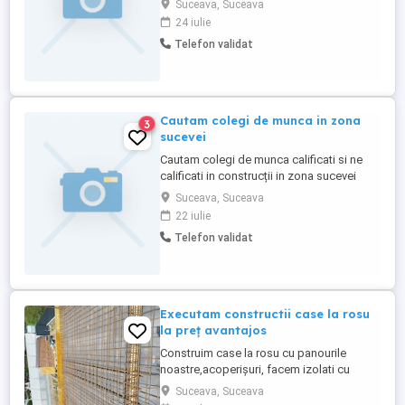
Suceava, Suceava
infrastructură și amenajări exterioare în
24 iulie
zona Mannheim, Germania. Se oferă
Telefon validat
contract de muncă stabil și condiții
excelente. Poziții deschise și Salarii:
PAVATOR: 2.500 net lună ...
Cautam colegi de munca in zona
3
sucevei
Cautam colegi de munca calificati si ne
calificati in construcții in zona sucevei
Suceava, Suceava
22 iulie
Telefon validat
Executam constructii case la rosu
la preț avantajos
Construim case la rosu cu panourile
noastre,acoperișuri, facem izolati cu
polistiren și tot ce tine de construcții
Suceava, Suceava
preturi avantajoase avem