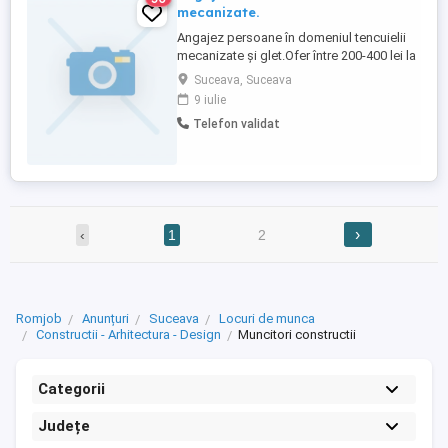
mecanizate.
Angajez persoane în domeniul tencuielii
mecanizate și glet.Ofer între 200-400 lei la
zi.Cazare , mâncare și transport incluse.Cu
Suceava, Suceava
contract de muncă. Rog seriozitate!
9 iulie
Telefon validat
›
‹
1
2
Romjob
Anunțuri
Suceava
Locuri de munca
Constructii - Arhitectura - Design
Muncitori constructii
Categorii
Județe