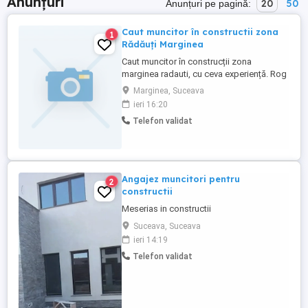
Anunțuri
20
50
Anunțuri pe pagină:
Caut muncitor în constructii zona
1
Rădăuți Marginea
Caut muncitor în construcții zona
marginea radauti, cu ceva experiență. Rog
doar persoane serioase.
Marginea, Suceava
ieri 16:20
Telefon validat
Angajez muncitori pentru
2
constructii
Meserias in constructii
Suceava, Suceava
ieri 14:19
Telefon validat