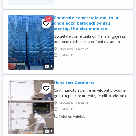
Societate comerciala din italia
32
angajeaza personal pentru
montajul halelor metalice
Societate comerciala din Italia angajeaza
personal calificat/necalificat cu varsta
cuprinsa intre 18 si 45 ani in domeniul
Suceava, Suceava
sistemelor de depozitare (montaj rafturi
1 august
industriale). Candidatul ideal: -abilitati
de lucru in echipa, indemanare, precizie,
1
perseverenta; -abilitati de lucru la
inaltime; -disponibilitate ...
Muncitori Germania
Caut muncitori pentru anvelopat blocuri in ger
gratuita,plecare urgenta,detalii la telefon doar 
plus,patru,doi,zero,sapte,sapte,cinci,patru,zero
Suceava, Suceava
1 august
Telefon validat
1