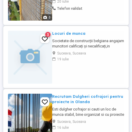
20 iulie
Telefon validat
5
Locuri de munca
3
Societate de construcții belgiana angajam
muncitori calificați și necalificați,in
domeniul construcțiilor.Mai multe detaliile
Suceava, Suceava
la numărul de telefon .
19 iulie
Recrutam Dulgheri cofrajori pentru
proiecte in Olanda
Esti dulgher cofrajor si cauti un loc de
munca stabil, bine organizat si cu proiecte
pe termen lung? Alatura-te echipei noastre
Suceava, Suceava
si lucreaza pentru companii de constructii
16 iulie
din Olanda, in proiecte civile si industriale.