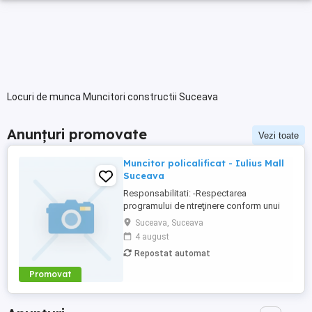
Locuri de munca Muncitori constructii Suceava
Anunțuri promovate
Vezi toate
Muncitor policalificat - Iulius Mall
Suceava
Responsabilitati: -Respectarea
programului de ntreţinere conform unui
grafic stabilit; -Realizarea mentenanţei
Suceava, Suceava
preventive şi corective; -Rezolvarea
4 august
operativă a comenzilor de lucrări primite; -
Repostat automat
Executarea oricăror lucrări necesare
bunului mers a activităţii centrului
Promovat
comercial. Cerinţe: -Studii ...