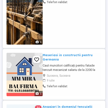
Telefon validat
Ce vei face? Montarea si demontarea
cofrajelor pentru structuri din beton.
Lucrul ...
1
Meseriasi in constructii pentru
Germania
Caut muncitori calificați pentru fatade
tencuit mecanizat salariu de la 2200 la
2800 depinde de experientă, cazare
Suceava, Suceava
gratuit si o masa pe zi. transport asigurat
9 iulie
cu tragere din primul salariu incepere
Telefon validat
imediată: wapp
1
Angajari în domeniul tencuielii
30