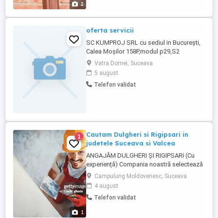
2
oferta servicii
SC KUMPROJ SRL cu sediul in București,
Calea Moșilor 158P,modul p29,S2
angajează: dulgher exclusiv restaurator
Vatra Dornei, Suceava
-80 posturi pvt de lucru jud. Ilfov, muncitor
5 august
necalificat la spargerea si taierea
Telefon validat
materialelor de construcție-80 posturi pct
de lucru jud.Ilfov, zidar rosar tencuitor-80
posturi pct de lucru ...
Cautam Dulgheri si Rigipsari in
1
judetele Suceava si Valcea
ANGAJĂM DULGHERI ȘI RIGIPSARI (Cu
experiență) Compania noastră selectează
profesioniști pentru proiecte de
Campulung Moldovenesc, Suceava
construcții de amploare. Căutăm
4 august
specialiști serioși și eficienți, pregătiți
Telefon validat
pentru oportunități de lucru dinamice.
Dulgheri (Cu experiență) Rigipsari (Cu
1
experiență) Cerințe și responsabilități: ...