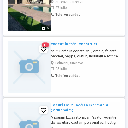
sau mozaic, detin portofoliu, pentru detalii
Suceava, Suceava
contactati in privat, in Suceava si
27 iulie
imprejurimi, multumesc.
Telefon validat
5
execut lucrări constructii
15
caut lucrări in constructii , gresie, faianță,
parchet, regips, gleturi, instalații electrice,
instalații sanitare, zidarie...
Falticeni, Suceava
25 iulie
Telefon validat
Locuri De Muncă În Germania
(Mannheim)
Angajăm Excavatorist și Pavator Agenție
de recrutare căutăm personal calificat și
dornic de muncă pentru proiecte de