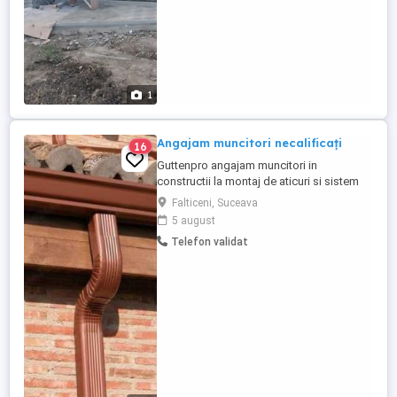
1
Angajam muncitori necalificați
16
Guttenpro angajam muncitori in
constructii la montaj de aticuri si sistem
pluvial in jud.Timis,doar cu contract de
Falticeni, Suceava
munca. Asiguram cazare si o masa calda
5 august
pe zi + salar intre 1000 si 1800 euro in
Telefon validat
functie de cunostinte si abilitati Mai multe
detalii la