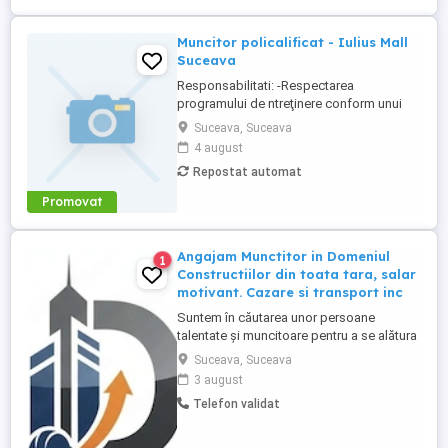
Muncitor policalificat - Iulius Mall
Suceava
Responsabilitati: -Respectarea
programului de ntreţinere conform unui
grafic stabilit; -Realizarea mentenanţei
Suceava, Suceava
preventive şi corective; -Rezolvarea
4 august
operativă a comenzilor de lucrări primite; -
Repostat automat
Executarea oricăror lucrări necesare
bunului mers a activităţii centrului
Promovat
comercial. Cerinţe: -Studii ...
Angajam Munctitor in Domeniul
1
Constructiilor din toata tara, salar
motivant. Cazare si transport inc
Suntem în căutarea unor persoane
talentate și muncitoare pentru a se alătura
echipei noastre în domeniul construcțiilor.
Suceava, Suceava
Dacă îți dorești să faci parte dintr-o
3 august
companie de succes, în care calitatea și
Telefon validat
profesionalismul sunt valorile de bază, te
încurajăm să iei legătura cu noi telefonic.
Salar motivant!! ANGAJAM ...