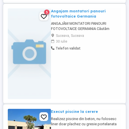
Angajam montatori panouri
5
fotovoltaice Germania
ANGAJĂM MONTATORI PANOURI
FOTOVOLTAICE GERMANIA Căutăm
persoane cu experiență în domeniul
Suceava, Suceava
fotovoltaic pentru proiecte rezidențiale în
30 iulie
Germania. Cerințe: Experiență în montajul
Telefon validat
sistemelor fotovoltaice rezidențiale
Cunoștințe de instalare structuri, panouri
Seriozitate și spirit de echipă ...
Execut piscine la cerere
Realizez piscine din beton, nu folosesc
liner doar plachez cu gresie portelanata