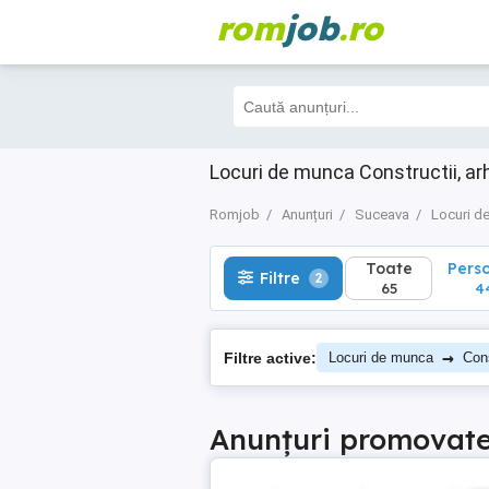
rom
job
.ro
Toate
Perso
Filtre
2
65
44
Locuri de munca Constructii, ar
Romjob
Anunțuri
Suceava
Locuri d
Toate
Pers
Filtre
2
65
4
→
Filtre active:
Locuri de munca
Cons
Anunțuri promovat