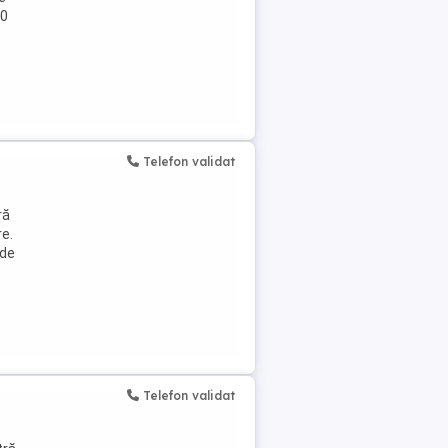
80
Telefon validat
ră
re.
 de
Telefon validat