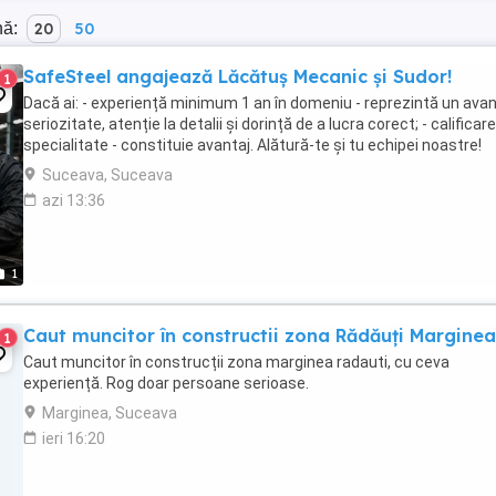
nă:
20
50
SafeSteel angajează Lăcătuș Mecanic și Sudor!
1
Dacă ai: - experiență minimum 1 an în domeniu - reprezintă un avant
seriozitate, atenție la detalii și dorință de a lucra corect; - calificare
specialitate - constituie avantaj. Alătură-te și tu echipei noastre!
Suceava, Suceava
azi 13:36
1
Caut muncitor în constructii zona Rădăuți Marginea
1
Caut muncitor în construcții zona marginea radauti, cu ceva
experiență. Rog doar persoane serioase.
Marginea, Suceava
ieri 16:20