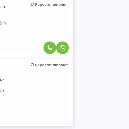
Repostat automat
sau
ă în
Repostat automat
; -
ial.