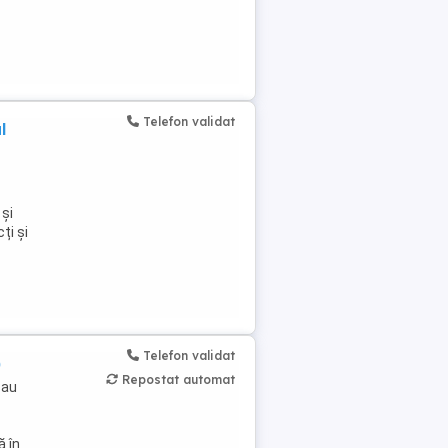
Telefon validat
l
 și
ți și
Telefon validat
)
Repostat automat
sau
ă în