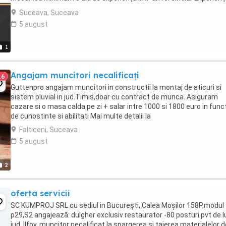
documentație tehnică, ...
Suceava, Suceava
5 august
1
Angajam muncitori necalificați
16
Guttenpro angajam muncitori in constructii la montaj de aticuri si
sistem pluvial in jud.Timis,doar cu contract de munca. Asiguram
cazare si o masa calda pe zi + salar intre 1000 si 1800 euro in func
de cunostinte si abilitati Mai multe detalii la
Falticeni, Suceava
5 august
2
oferta servicii
SC KUMPROJ SRL cu sediul in București, Calea Moșilor 158P,modul
p29,S2 angajează: dulgher exclusiv restaurator -80 posturi pvt de l
jud. Ilfov, muncitor necalificat la spargerea si taierea materialelor d