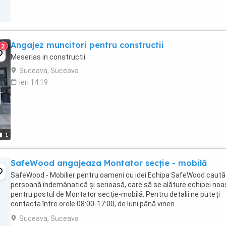
Angajez muncitori pentru constructii
2
Meserias in constructii
Suceava, Suceava
ieri 14:19
1
SafeWood angajeaza Montator secție - mobilă
SafeWood - Mobilier pentru oameni cu idei Echipa SafeWood caută
persoană îndemânatică și serioasă, care să se alăture echipei noa
pentru postul de Montator secție-mobilă. Pentru detalii ne puteți
contacta între orele 08:00-17:00, de luni până vineri.
SafeWood#Angajare#Carieră#Oportunitate#MontatorMobilă
Suceava, Suceava
Bulevardul ...