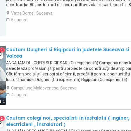
construcție-80 posturi pct de lucru jud.Ilfov, zidar rosar tencuitor-
posturi pct de lucru ...
Vatra Dornei, Suceava
5 august
Cautam Dulgheri si Rigipsari in judetele Suceava si
1
Valcea
ANGAJĂM DULGHERI ȘI RIGIPSARI (Cu experiență) Compania noast
selectează profesioniști pentru proiecte de construcții de amploa
Căutăm specialiști serioși și eficienți, pregătiți pentru oportunități
lucru dinamice. Dulgheri (Cu experiență) Rigipsari (Cu experiență)
Cerințe și responsabilități: ...
Campulung Moldovenesc, Suceava
4 august
1
Cautam colegi noi, specialisti in instalatii ( inginer,
2
electricieni , instalatori )