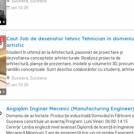
Suceava, Suceava
ieri 10:39
4
Caut Job de desenator tehnic Tehnician in domeniu
1
artistic
Student în ultimul an la Arhitectură, pasionat de proiectare și
dezvoltarea conceptelor arhitecturale. Realizez proiecte de
arhitectură, planșe de prezentare, modele și volumetrii 3D, precum
randări conceptuale. Sunt deschis colaborărilor cu studenți, arhitec
dezvoltatori pentru proiecte creative ...
Suceava, Suceava
ieri 10:39
5
Angajăm Inginer Mecanic (Manufacturing Engineer
Domeniu de activitate: Producție industrială Domiciliul în Fălticeni 
Suceava constituie un avantaj Program: Luni Vineri: 06:00-14:15
Cerințe: Limba engleză nivel avansat Diplomă de licență în Inginerie
Mecanică Minimum 3 ani de experiență într-un rol similar Experienț