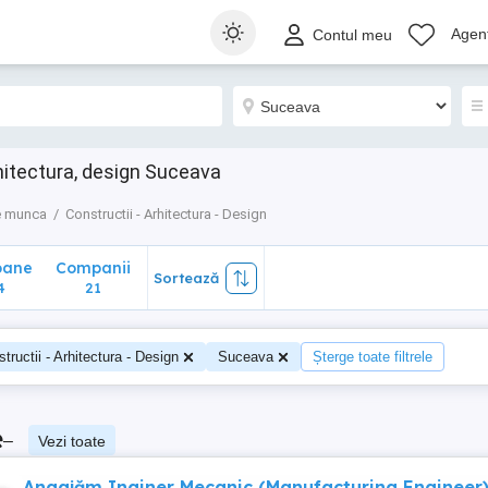
ane
Companii
Sortează
Agenț
Contul meu
21
hitectura, design Suceava
e munca
Constructii - Arhitectura - Design
oane
Companii
Sortează
4
21
tructii - Arhitectura - Design
Suceava
Șterge toate filtrele
e
–
Vezi toate
Angajăm Inginer Mecanic (Manufacturing Engineer