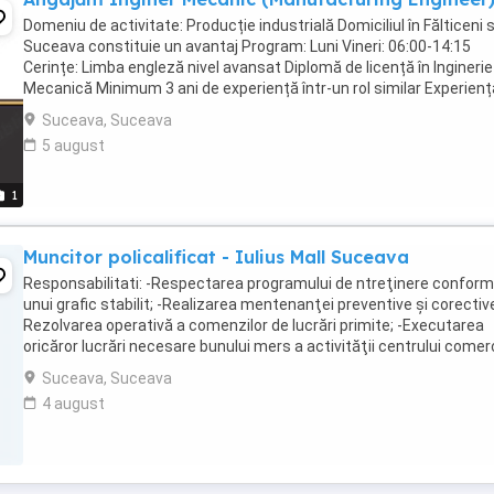
Domeniu de activitate: Producție industrială Domiciliul în Fălticeni 
Suceava constituie un avantaj Program: Luni Vineri: 06:00-14:15
Cerințe: Limba engleză nivel avansat Diplomă de licență în Inginerie
Mecanică Minimum 3 ani de experiență într-un rol similar Experienț
documentație tehnică, ...
Suceava, Suceava
5 august
1
Muncitor policalificat - Iulius Mall Suceava
Responsabilitati: -Respectarea programului de ntreţinere conform
unui grafic stabilit; -Realizarea mentenanţei preventive şi corective
Rezolvarea operativă a comenzilor de lucrări primite; -Executarea
oricăror lucrări necesare bunului mers a activităţii centrului comerc
Cerinţe: -Studii ...
Suceava, Suceava
4 august