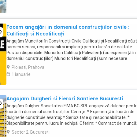
Facem angajări in domeniul construcțiilor civile :
Calificați si Necalificați
Angajăm Muncitori în Construcții Civile Calificați și Necalificați că
oameni serioși, responsabili și implicați pentru lucrări de calitate.
Posturi disponibile: Muncitori Calificați Polivalenți (cu experiență în
domeniul construcțiilor) Muncitori Necalificați (sunt necesare
cunoștințe de bază ...
Ploiesti, Prahova
1 ianuarie
Angajam Dulgheri si Fierari Santiere Bucuresti
Angajăm Dulgher Societatea FIMA BC SRL angajează dulgher pent
lucrări în domeniul construcțiilor. Cerințe: * Experiență în lucrări de
dulgherie constituie avantaj; * Seriozitate și responsabilitate; *
Disponibilitate pentru lucru în echipă. Oferim: * Contract de muncă;
Salariu motivant, plătit ...
Sector 2, Bucuresti