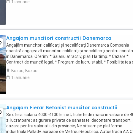
1 ianuarie
Angajam muncitori constructii Danemarca
Angajăm muncitori calificați și necalificați Danemarca Compania
noastră angajează muncitori calificați și necalificați pentru constr
în Danemarca. Oferim: * Salariu atractiv, plătit la timp. * Cazare *
Contract de muncă legal. * Program de lucru stabil. * Posibilitatea 
ore suplimentare. * ...
Buzau, Buzau
1 ianuarie
Angajam Fierar Betonist muncitor constructii
Se ofera: salariu 4000-4100 lei net; tichete de masa in valoare de 40
zi lucratoare ; asigurare privata de sanatate; decontare transport;
cazare pentru salariatii din provincie; Ne situam pe platforma
industriala Pallady, aproape de Metrou Republica, Autostrada A2, 