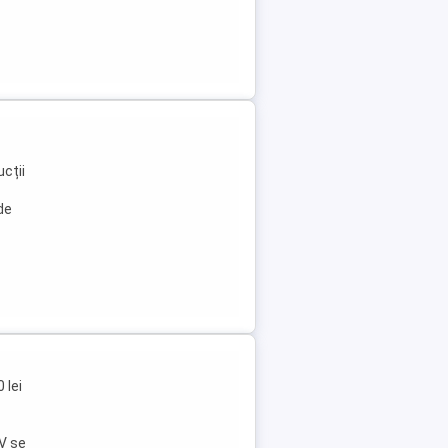
ucții
de
 lei
CV se