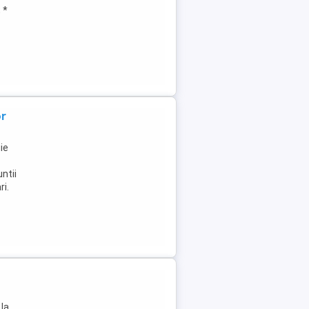
 *
or
ie
ntii
ri.
 la