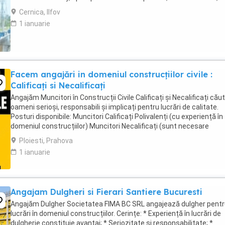
transmite ...
Cernica, Ilfov
1 ianuarie
Facem angajări in domeniul construcțiilor civile :
Calificați si Necalificați
Angajăm Muncitori în Construcții Civile Calificați și Necalificați că
oameni serioși, responsabili și implicați pentru lucrări de calitate.
Posturi disponibile: Muncitori Calificați Polivalenți (cu experiență în
domeniul construcțiilor) Muncitori Necalificați (sunt necesare
cunoștințe de bază ...
Ploiesti, Prahova
1 ianuarie
Angajam Dulgheri si Fierari Santiere Bucuresti
Angajăm Dulgher Societatea FIMA BC SRL angajează dulgher pent
lucrări în domeniul construcțiilor. Cerințe: * Experiență în lucrări de
dulgherie constituie avantaj; * Seriozitate și responsabilitate; *