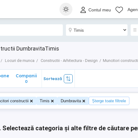
ane
Companii
Sortează
Agenț
Contul meu
0
tructii DumbravitaTimis
Locuri de munca
Constructii - Arhitectura - Design
Muncitori constructi
oane
Companii
Sortează
0
0
itori constructii
Timis
Dumbravita
Șterge toate filtrele
.
Selectează categoria și alte filtre de căutare pe