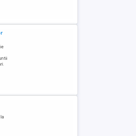
or
ie
ntii
ri.
 la