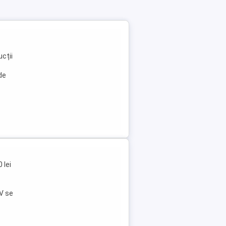
ucții
de
 lei
CV se