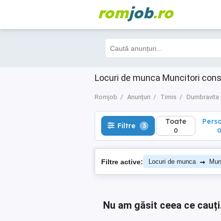
rom
job
.ro
Toate
Perso
Filtre
3
0
0
Locuri de munca Muncitori cons
Romjob
Anunțuri
Timis
Dumbravita
Toate
Pers
Filtre
3
0
→
Filtre active:
Locuri de munca
Munc
Nu am găsit ceea ce cauți