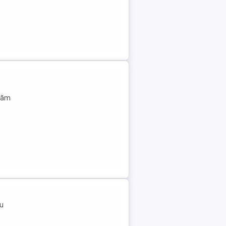
utăm
ru