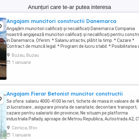
Anunțuri care te-ar putea interesa
Angajam muncitori constructii Danemarca
Angajăm muncitori calificați și necalificați Danemarca Compania
noastră angajează muncitori calificați și necalificați pentru constr
în Danemarca. Oferim: * Salariu atractiv, plătit la timp. * Cazare *
Contract de muncă legal. * Program de lucru stabil. * Posibilitatea 
ore suplimentare. * ...
Buzau, Buzau
1 ianuarie
Angajam Fierar Betonist muncitor constructii
Se ofera: salariu 4000-4100 lei net; tichete de masa in valoare de 40
zi lucratoare ; asigurare privata de sanatate; decontare transport;
cazare pentru salariatii din provincie; Ne situam pe platforma
industriala Pallady, aproape de Metrou Republica, Autostrada A2, 
transmite ...
Cernica, Ilfov
1 ianuarie