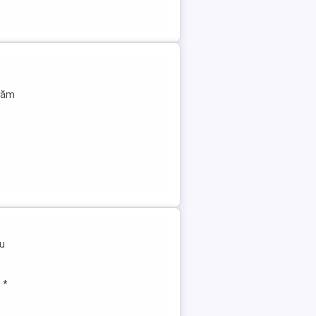
utăm
ru
 *