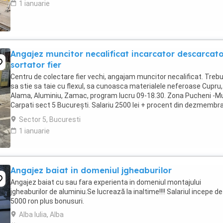
1 ianuarie
Angajez muncitor necalificat incarcator descarcat
sortator fier
Centru de colectare fier vechi, angajam muncitor necalificat. Trebu
sa stie sa taie cu flexul, sa cunoasca materialele neferoase Cupru,
Alama, Aluminiu, Zamac, program lucru 09-18.30. Zona Pucheni -Mu
Carpati sect 5 București. Salariu 2500 lei + procent din dezmembra
Contact
Sector 5, Bucuresti
1 ianuarie
Angajez baiat in domeniul jgheaburilor
Angajez baiat cu sau fara experienta in domeniul montajului
jgheaburilor de aluminiu.Se lucrează la inaltime!!!! Salariul incepe de
5000 ron plus bonusuri.
Alba Iulia, Alba