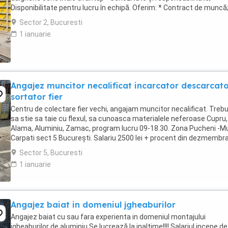
Disponibilitate pentru lucru în echipă. Oferim: * Contract de muncă;
Salariu motivant, plătit ...
Sector 2, Bucuresti
1 ianuarie
Angajez muncitor necalificat incarcator descarcat
sortator fier
Centru de colectare fier vechi, angajam muncitor necalificat. Trebu
sa stie sa taie cu flexul, sa cunoasca materialele neferoase Cupru,
Alama, Aluminiu, Zamac, program lucru 09-18.30. Zona Pucheni -Mu
Carpati sect 5 București. Salariu 2500 lei + procent din dezmembra
Contact
Sector 5, Bucuresti
1 ianuarie
Angajez baiat in domeniul jgheaburilor
Angajez baiat cu sau fara experienta in domeniul montajului
jgheaburilor de aluminiu.Se lucrează la inaltime!!!! Salariul incepe de