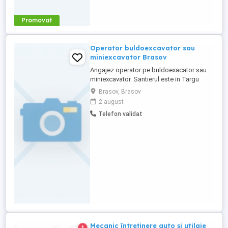
Promovat
Operator buldoexcavator sau
miniexcavator Brasov
Angajez operator pe buldoexacator sau
miniexcavator. Santierul este in Targu
Secuiesc si se face naveta zilnic din
Brasov, Brasov
Brasov. Se lucreaza 5 zile pe saptamana.
2 august
Telefon validat
Mecanic întreținere auto și utilaje
1