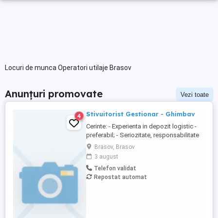
Locuri de munca Operatori utilaje Brasov
Anunțuri promovate
Vezi toate
Stivuitorist Gestionar - Ghimbav
4
Cerinte: - Experienta in depozit logistic -
preferabil; - Seriozitate, responsabilitate
și implicare; - Rezistenta la efort fizic; -
Brasov, Brasov
Posesor autorizatie ISCIR reprezinta
3 august
avantaj. Activitate: - Respectarea
Telefon validat
procedurilor operaţionale la nivel de
Repostat automat
depozit; - Manipularea cutiilor in depozit
cu ajutorul stivuitorului ...