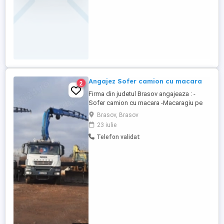
Angajez Sofer camion cu macara
2
Firma din judetul Brasov angajeaza : -
Sofer camion cu macara -Macaragiu pe
automacara Cerinte : -Experienta in
Brasov, Brasov
domeniu, -atestat macaragiu (grupa A)
23 iulie
sau experienta dovedita, -Seriozitate si
Telefon validat
responsabilitate, -verificare si intretinere
utilaj, -Domiciliul in judetul Brasov. -Masina
de servici Oferim: Pachet ...