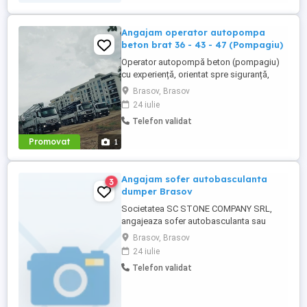
Angajam operator autopompa
beton brat 36 - 43 - 47 (Pompagiu)
Operator autopompă beton (pompagiu)
cu experiență, orientat spre siguranță,
eficiență și întreținerea corectă a utilajului.
Brasov, Brasov
Atestate și Permis de Conducere: - Permis
24 iulie
auto: Categoriile C, CE (fără incidente
Telefon validat
rutiere). - Atestat profesional: Transport
marfă - Card tahograf: Valabil. - Opțional:
Promovat
1
Autorizație ...
Angajam sofer autobasculanta
3
dumper Brasov
Societatea SC STONE COMPANY SRL,
angajeaza sofer autobasculanta sau
sofer dumper. Se ofera salariu atractiv,
Brasov, Brasov
transport si cazare asigurate. Pentru mai
24 iulie
multe detalii contactati-ne telefonic la
Telefon validat