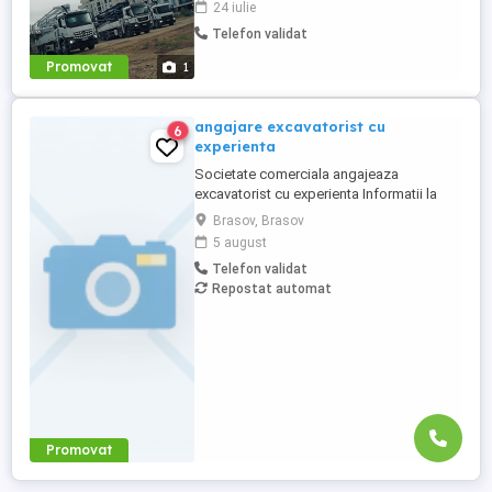
24 iulie
auto: Categoriile C, CE (fără incidente
Telefon validat
rutiere). - Atestat profesional: Transport
marfă - Card tahograf: Valabil. - Opțional:
Promovat
1
Autorizație ...
angajare excavatorist cu
6
experienta
Societate comerciala angajeaza
excavatorist cu experienta Informatii la
0730017005 orele 8-16 CV:
Brasov, Brasov
5 august
Telefon validat
Repostat automat
Promovat