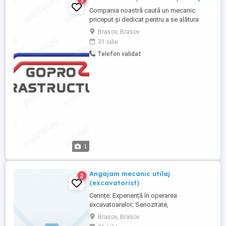
Compania noastră caută un mecanic
priceput și dedicat pentru a se alătura
echipei noastre în departamentul de
Brasov, Brasov
întreținere auto și utilaje. Dacă ai o
31 iulie
pasiune pentru utilaje, și ești expert în
Telefon validat
diagnosticarea și remedierea
defecțiunilor, atunci acest job ar putea fi
potrivit pentru tine. Responsabilități ...
1
Angajam mecanic utilaj
2
(excavatorist)
Cerințe: Experiență în operarea
excavatoarelor; Seriozitate,
responsabilitate și atenție la utilaj;
Brasov, Brasov
Capacitatea de a lucra atât individual, cât