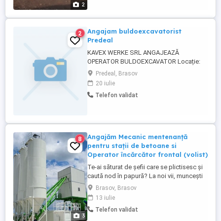
2
Angajam buldoexcavatorist
2
Predeal
KAVEX WERKE SRL ANGAJEAZĂ
OPERATOR BULDOEXCAVATOR Locație:
Predeal, jud. Brașov Domeniu: Lucrări de
Predeal, Brasov
rețele apă și canalizare Cerințe: Experiență
20 iulie
în operarea buldoexcavatorului;
Telefon validat
Seriozitate, responsabilitate și
punctualitate; Permis de conducere
categoria B (avantaj); Disponibilitate
pentru lucru ...
Angajăm Mecanic mentenanță
8
pentru stații de betoane si
Operator încărcător frontal (volist)
Te-ai săturat de șefii care se plictisesc și
caută nod în papură? La noi vii, muncești
iar la final de luna pleci cu banii în buzunar!
Brasov, Brasov
Ce căutăm: Un om harnic, serios și
13 iulie
punctual nu doctori în științe . Să ai
Telefon validat
minime cunoștințe sau pasiune pentru
3
utilaje (experiența contează, dar prețuim