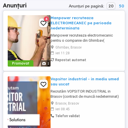
Anunțuri
20
50
Anunțuri pe pagină:
Manpower recruteaza
4
ELECTROMECANIC pe perioada
nedeterminata
Manpower recruteaza electromecanic
pentru o companie din Ghimbav(
producatoare de carton ondulat)-
Ghimbav, Brasov
responsabil cu întreținerea și repararea
ieri 11:28
instalațiilor și utilajelor industriale care
Repostat automat
includ și elemente mecanice și electrice
Promovat
1
(electromecanice). Responsabilități
principale: - monitorizeaza și execută ...
Vopsitor industrial - in mediu umed
sau uscat
Recrutăm VOPSITOR INDUSTRIAL in
Brasov (contract de muncă nedeterminat)
Studii medii (de preferat tehnice) și
Brasov, Brasov
experiență pe un post similar Calificare de
ieri 08:45
vopsitor industrial Desen tehnic
Telefon validat
Cunoaștere SDV Disponibilitate pentru 2
sau 3 schimburi Beneficii: Salariu
incepand cu 4800 lei ...