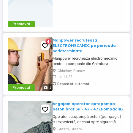
Promovat
Manpower recruteaza
4
ELECTROMECANIC pe perioada
nedeterminata
Manpower recruteaza electromecanic
pentru o companie din Ghimbav(
producatoare de carton ondulat)-
Ghimbav, Brasov
responsabil cu întreținerea și repararea
ieri 11:28
instalațiilor și utilajelor industriale care
Repostat automat
includ și elemente mecanice și electrice
Promovat
1
(electromecanice). Responsabilități
principale: - monitorizeaza și execută ...
Angajam operator autopompa
beton brat 36 - 43 - 47 (Pompagiu)
Operator autopompă beton (pompagiu)
cu experiență, orientat spre siguranță,
eficiență și întreținerea corectă a utilajului.
Brasov, Brasov
Atestate și Permis de Conducere: - Permis