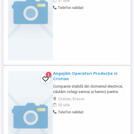
31 iulie
și în echipă; Oferim: Contract de muncă pe
Telefon validat
perioadă nedeterminată; Salariu motivant,
în funcție de experiență; Stabilitate și
continuitate în activitate; Echipă ...
Angajăm Operatori Producție in
2
Cristian
Companie stabilă din domeniul electrice,
căutăm colegi serioși și harnici pentru
postul de Operator Producție. Ce oferim
Cristian, Brasov
(Beneficii): Salariu net avantajos 3500 ron
30 iulie
Ore suplimentare plătite dublu (200%).
Telefon validat
Transport asigurat gratuit din Ghimbav,
Brasov, Sanpetru. Contract de muncă pe
perioadă nedeterminată, ...