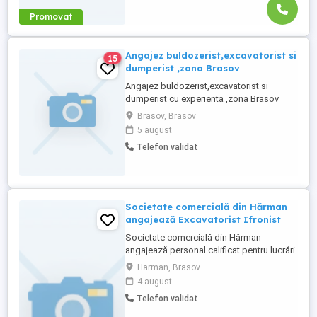
Promovat
Angajez buldozerist,excavatorist si
15
dumperist ,zona Brasov
Angajez buldozerist,excavatorist si
dumperist cu experienta ,zona Brasov
Brasov, Brasov
5 august
Telefon validat
Societate comercială din Hărman
angajează Excavatorist Ifronist
Societate comercială din Hărman
angajează personal calificat pentru lucrări
de infrastructură apa si canal. Post
Harman, Brasov
disponibil: - Excavatorist Ifronist - cu
4 august
experiență dovedită Locație șantiere:
Telefon validat
județul Brașov și zonele limitrofe. Oferim: -
Contract de muncă stabil - Mediu de lucru