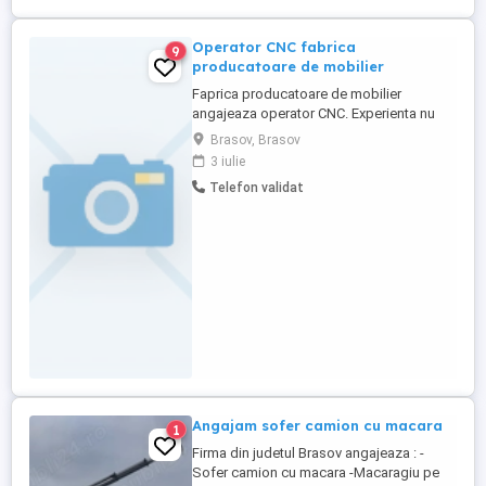
mai mult ...
Operator CNC fabrica
9
producatoare de mobilier
Faprica producatoare de mobilier
angajeaza operator CNC. Experienta nu
este obligatorie, se asigura formare la
Brasov, Brasov
locul de munca.
3 iulie
Telefon validat
Angajam sofer camion cu macara
1
Firma din judetul Brasov angajeaza : -
Sofer camion cu macara -Macaragiu pe