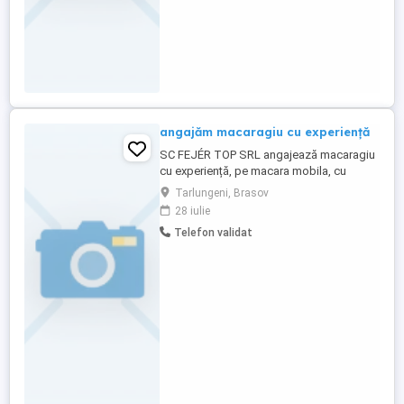
angajăm macaragiu cu experiență
SC FEJÉR TOP SRL angajează macaragiu
cu experiență, pe macara mobila, cu
normă întreagă, detalii legate de program,
Tarlungeni, Brasov
salariu si alte informații la numărul de
28 iulie
telefon .
Telefon validat