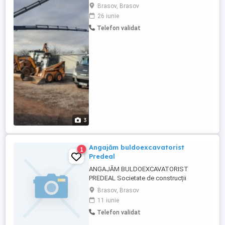
automacara Cerinte : -Experienta in
Brasov, Brasov
domeniu, -atestat macaragiu (grupa A)
26 iunie
sau experienta dovedita, -Seriozitate si
Telefon validat
responsabilitate, -verificare si intretinere
utilaj, -Domiciliul in judetul Brasov. Oferim:
Pachet salarial ...
3
Angajăm buldoexcavatorist
1
Predeal
ANGAJĂM BULDOEXCAVATORIST
PREDEAL Societate de construcții
angajează buldoexcavatorist pentru
Brasov, Brasov
lucrări desfășurate în zona Predeal.
11 iunie
Cerinte: Experiență în operarea
Telefon validat
buldoexcavatorului; Seriozitate și
responsabilitate; Disponibilitate pentru