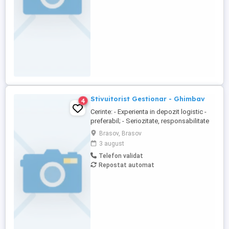
organizat ...
Stivuitorist Gestionar - Ghimbav
4
Cerinte: - Experienta in depozit logistic -
preferabil; - Seriozitate, responsabilitate
și implicare; - Rezistenta la efort fizic; -
Brasov, Brasov
Posesor autorizatie ISCIR reprezinta
3 august
avantaj. Activitate: - Respectarea
Telefon validat
procedurilor operaţionale la nivel de
Repostat automat
depozit; - Manipularea cutiilor in depozit
cu ajutorul stivuitorului ...