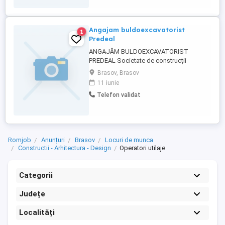
lucru pe șantier. Oferim: Salariu motivant,
negociat în funcție ...
Angajam buldoexcavatorist
1
Predeal
ANGAJĂM BULDOEXCAVATORIST
PREDEAL Societate de construcții
angajează buldoexcavatorist pentru
Brasov, Brasov
lucrări desfășurate în zona Predeal.
11 iunie
Cerinte: Experiență în operarea
Telefon validat
buldoexcavatorului; Seriozitate și
responsabilitate; Disponibilitate pentru
lucru pe șantier. Oferim: Salariu motivant,
negociat în funcție ...
Romjob
Anunțuri
Brasov
Locuri de munca
Constructii - Arhitectura - Design
Operatori utilaje
Categorii
Județe
Localități