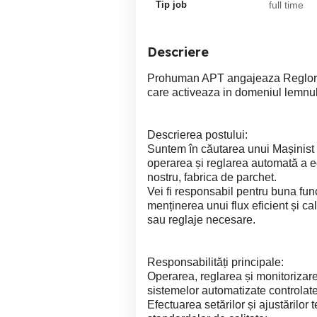
Tip job
full time
Descriere
Prohuman APT angajeaza Reglor m
care activeaza in domeniul lemnul
Descrierea postului:
Suntem în căutarea unui Mașinist u
operarea și reglarea automată a e
nostru, fabrica de parchet.
Vei fi responsabil pentru buna func
menținerea unui flux eficient și cal
sau reglaje necesare.
Responsabilități principale:
Operarea, reglarea și monitorizarea
sistemelor automatizate controlat
Efectuarea setărilor și ajustărilor