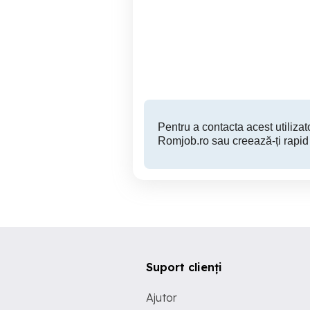
Manpower recruteaza
Angajam sofer - operator
tehnician mecanic si
tehnician mecatronist
Timisoara
Pentru a contacta acest utilizato
Romjob.ro sau creează-ți rapid
Suport clienți
Ajutor