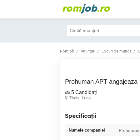
rom
job
.ro
Romjob
Anunțuri
Locuri de munca
C
Prohuman APT angajeaza 
5 Candidați
Timis
,
Lugoj
Specificații
Numele companiei
Prohuman