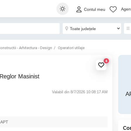
Agenț
Contul meu
onstructii - Arhitectura - Design
Operatori utilaje
4
Reglor Masinist
Valabil din 8/7/2026 10:08:17 AM
A
 APT
Con