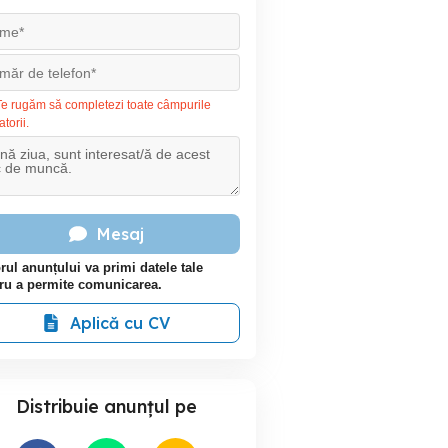
e rugăm să completezi toate câmpurile
atorii.
Mesaj
rul anunțului va primi datele tale
ru a permite comunicarea.
Aplică cu CV
Distribuie anunțul pe