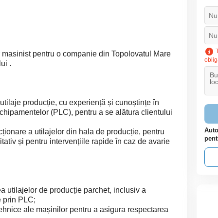
T
asinist pentru o companie din Topolovatul Mare
oblig
ui .
tilaje producție, cu experiență și cunoștințe în
chipamentelor (PLC), pentru a se alătura clientului
Auto
ționare a utilajelor din hala de producție, pentru
pent
itativ și pentru intervențiile rapide în caz de avarie
 utilajelor de producție parchet, inclusiv a
e prin PLC;
 tehnice ale mașinilor pentru a asigura respectarea