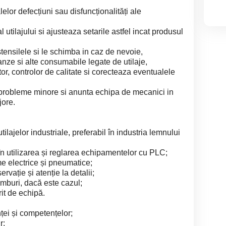
elor defecțiuni sau disfuncționalități ale
l utilajului si ajusteaza setarile astfel incat produsul
tensilele si le schimba in caz de nevoie,
anze si alte consumabile legate de utilaje,
r, controlor de calitate si corecteaza eventualele
a probleme minore si anunta echipa de mecanici in
jore.
ilajelor industriale, preferabil în industria lemnului
în utilizarea și reglarea echipamentelor cu PLC;
e electrice și pneumatice;
ervație și atenție la detalii;
imburi, dacă este cazul;
rit de echipă.
ței și competențelor;
r;