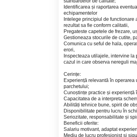
standardelor de calitate;
Identificarea și raportarea eventual
echipamentelor
Intelege principiul de functionare a
rezultat sa fie conform calitatii,
Pregateste capetele de frezare, us
Gestioneaza stocurile de cutite, p
Comunica cu seful de hala, operato
erori,
Inspecteaza utilajele, intervine l
cazul in care observa nereguli ma
Cerințe:
Experiență relevantă în operarea ut
parchetului;
Cunoștințe practice și experiență 
Capacitatea de a interpreta schem
Abilități tehnice bune, spirit de obs
Disponibilitate pentru lucru în sch
Seriozitate, responsabilitate și spi
Beneficii oferite:
Salariu motivant, adaptat experien
Mediu de lucru profesionist și sigu