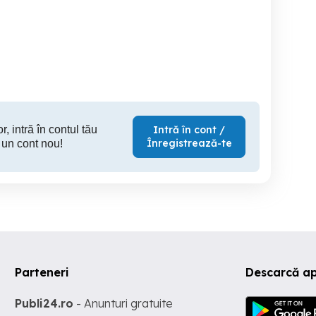
Angajez excavatorist
Romway angajează urgent
pompa beton
pentru excavator feroviar
operator 
JCB si cil
pt șantieru
Lugoj
Lugoj
T
r, intră în contul tău
Intră în cont /
Înregistrează-te
 un cont nou!
Parteneri
Descarcă ap
Publi24.ro
- Anunturi gratuite