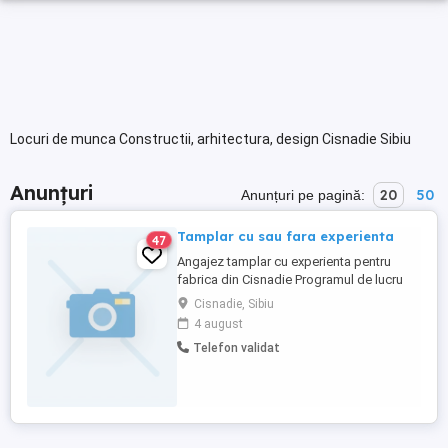
Locuri de munca Constructii, arhitectura, design Cisnadie Sibiu
Anunțuri
20
50
Anunțuri pe pagină:
Tamplar cu sau fara experienta
47
Angajez tamplar cu experienta pentru
fabrica din Cisnadie Programul de lucru
este de Luni - Vineri 08-17 (pauza de masa
Cisnadie, Sibiu
30 min +2 pauze tehnice de 15 min )
4 august
Salariul cuprins intre 3500 - 4500 lei in
Telefon validat
functie de experienta si ore lucrate. Se
asigura contract pe perioada
nedeterminata si carte de munca. La ...