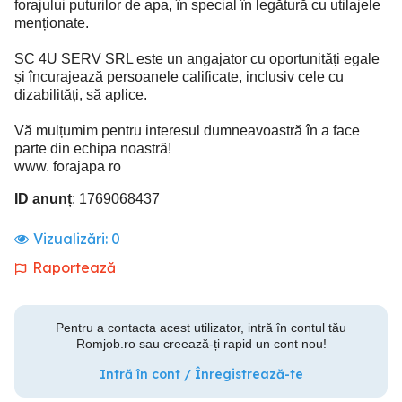
forajului puturilor de apa, în special în legătură cu utilajele
menționate.
SC 4U SERV SRL este un angajator cu oportunități egale
și încurajează persoanele calificate, inclusiv cele cu
dizabilități, să aplice.
Vă mulțumim pentru interesul dumneavoastră în a face
parte din echipa noastră!
www. forajapa ro
ID anunț
: 1769068437
Vizualizări:
0
Raportează
Pentru a contacta acest utilizator, intră în contul tău
Romjob.ro sau creează-ți rapid un cont nou!
Intră în cont / Înregistrează-te