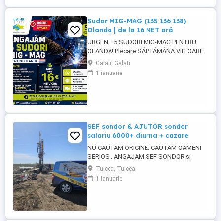
Sudor MIG-MAG (135 136 138)
Olanda | de la 16 NET oră
URGENT 5 SUDORI MIG-MAG PENTRU
OLANDA! Plecare SĂPTĂMÂNA VIITOARE
Tarif de la 16 NET oră și poate crește în
Galati, Galati
funcție de proba de lucru! Căutăm sudori
1 ianuarie
MIG-MAG cu experiență, pregătiți pentru
plecare rapidă în Olanda. CE CĂUTĂM:
Experiență MIG-MAG Sudură cu sârmă
plină și sârmă tubulară ...
SEF sondor & AJUTOR sondor
salariu 6000+ diurna + cazare
NU CAUTAM ORICINE. CAUTAM OAMENI
SERIOSI. ANGAJAM SEF SONDOR si
AJUTOR SONDOR FORAJE PUTURI APA
Tulcea, Tulcea
Vrei salariu bun, cazare asigurata,
1 ianuarie
program clar si stabilitate pe termen lung?
Atunci citeste pana la capat. SC 4U SERV
SRL firma din Constanta angajeaza
personal pentru foraje puturi apa. Lucram
organizat, ...