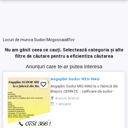
Locuri de munca Sudori MogosoaiaIlfov
Nu am găsit ceea ce cauți.
Selectează categoria și alte
filtre de căutare pentru a eficientiza căutarea
Anunțuri care te-ar putea interesa
Angajăm Sudor MIG MAG
Angajăm Sudor MIG MAG la o fabrică din
Brașov. CERINȚE: - calificare de sudor -
cunoștințe desen tehnic - experiență pe
Brasov, Brasov
sudură MIG-MAG - disponibilitate pentru
1 ianuarie
lucru în 2 schimburi: 06.15-14.45 14.30-
22.45 BENEFICII: - salariu motivant - prime
de sărbători - catering subvenționat -
bonuri de masă în ...