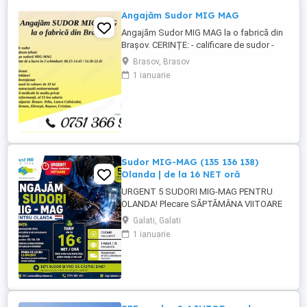
Angajăm Sudor MIG MAG
Angajăm Sudor MIG MAG la o fabrică din
Brașov. CERINȚE: - calificare de sudor -
cunoștințe desen tehnic - experiență pe
Brasov, Brasov
sudură MIG-MAG - disponibilitate pentru
1 ianuarie
lucru în 2 schimburi: 06.15-14.45 14.30-
22.45 BENEFICII: - salariu motivant - prime
de sărbători - catering subvenționat -
bonuri de masă în ...
Sudor MIG-MAG (135 136 138)
Olanda | de la 16 NET oră
URGENT 5 SUDORI MIG-MAG PENTRU
OLANDA! Plecare SĂPTĂMÂNA VIITOARE
Tarif de la 16 NET oră și poate crește în
Galati, Galati
funcție de proba de lucru! Căutăm sudori
1 ianuarie
MIG-MAG cu experiență, pregătiți pentru
plecare rapidă în Olanda. CE CĂUTĂM:
Experiență MIG-MAG Sudură cu sârmă
plină și sârmă tubulară ...