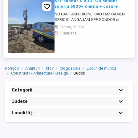
SEF sondor & AJUTOR sondor
salariu 6000+ diurna + cazare
NU CAUTAM ORICINE. CAUTAM OAMENI
SERIOSI. ANGAJAM SEF SONDOR si
AJUTOR SONDOR FORAJE PUTURI APA
Tulcea, Tulcea
Vrei salariu bun, cazare asigurata,
1 ianuarie
program clar si stabilitate pe termen lung?
Atunci citeste pana la capat. SC 4U SERV
SRL firma din Constanta angajeaza
personal pentru foraje puturi apa. Lucram
organizat, ...
Romjob
Anunțuri
Ilfov
Mogosoaia
Locuri de munca
Constructii - Arhitectura - Design
Sudori
Categorii
Județe
Localități