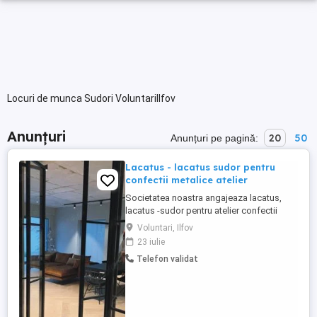
Locuri de munca Sudori VoluntariIlfov
Anunțuri
20
50
Anunțuri pe pagină:
Lacatus - lacatus sudor pentru
confectii metalice atelier
Societatea noastra angajeaza lacatus,
lacatus -sudor pentru atelier confectii
metalice usoare, usi, mobilier metalic etc.
Voluntari, Ilfov
Atelierul este situat in Voluntari - Ilfov B-dul
23 iulie
Eroilor 4, in incinta Sut Carpati Vechime in
Telefon validat
domenie este necesara Pozele sunt
atasate pentru a va face o idee asupra
produselor ...