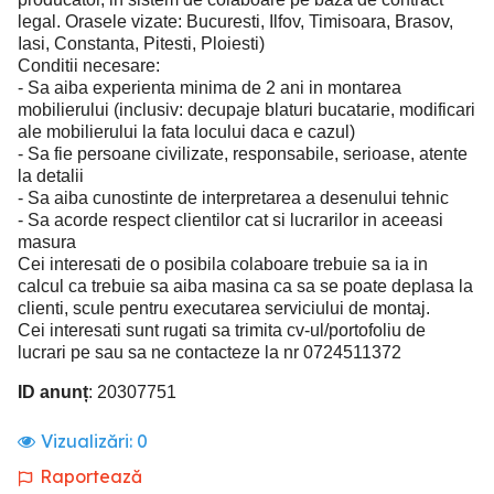
legal. Orasele vizate: Bucuresti, Ilfov, Timisoara, Brasov,
Iasi, Constanta, Pitesti, Ploiesti)
Conditii necesare:
- Sa aiba experienta minima de 2 ani in montarea
mobilierului (inclusiv: decupaje blaturi bucatarie, modificari
ale mobilierului la fata locului daca e cazul)
- Sa fie persoane civilizate, responsabile, serioase, atente
la detalii
- Sa aiba cunostinte de interpretarea a desenului tehnic
- Sa acorde respect clientilor cat si lucrarilor in aceeasi
masura
Cei interesati de o posibila colaboare trebuie sa ia in
calcul ca trebuie sa aiba masina ca sa se poate deplasa la
clienti, scule pentru executarea serviciului de montaj.
Cei interesati sunt rugati sa trimita cv-ul/portofoliu de
lucrari pe sau sa ne contacteze la nr 0724511372
ID anunț
: 20307751
Vizualizări:
0
Raportează