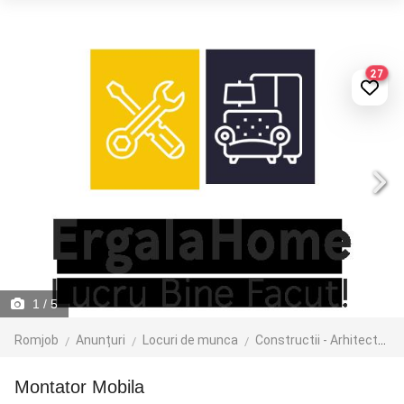
27
1
/ 5
Romjob
Anunțuri
Locuri de munca
Constructii - Arhitectura - Design
Montator Mobila