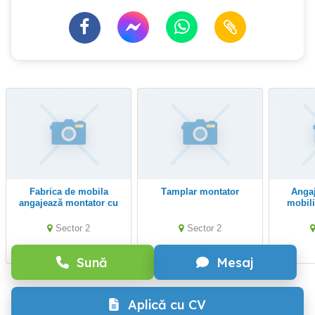
Fabrica de mobila
Tamplar montator
Angajam montator
angajează montator cu
mobil
experiență
Sector 2
Sector 2
Sună
Mesaj
Aplică cu CV